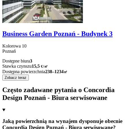
Business Garden Poznań - Budynek 3
Kolorowa
10
Poznań
Dostępne biura
3
Stawka czynszu
15,5
€
/
㎡
Dostępna powierzchnia
238–1234
㎡
Zobacz teraz
Często zadawane pytania o Concordia
Design Poznań - Biura serwisowane
Jaką powierzchnią na wynajem dysponuje obecnie
Concordia Design Poznań - Biura serwisowane?