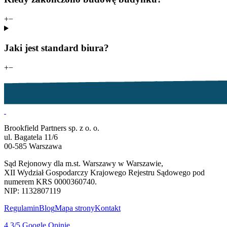
+
−
Jaki jest standard biura?
+
−
Brookfield Partners sp. z o. o.
ul. Bagatela 11/6
00-585 Warszawa
Sąd Rejonowy dla m.st. Warszawy w Warszawie,
XII Wydział Gospodarczy Krajowego Rejestru Sądowego pod
numerem KRS 0000360740.
NIP: 1132807119
Regulamin
Blog
Mapa strony
Kontakt
4.3
/5
Google Opinie