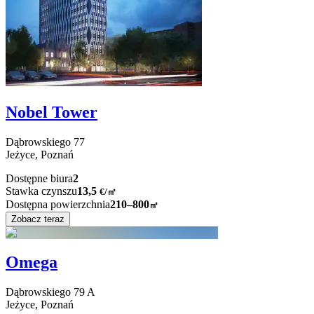
Nobel Tower
Dąbrowskiego
77
Jeżyce,
Poznań
Dostępne biura
2
Stawka czynszu
13,5
€
/
㎡
Dostępna powierzchnia
210–800
㎡
Zobacz teraz
Omega
Dąbrowskiego
79 A
Jeżyce,
Poznań