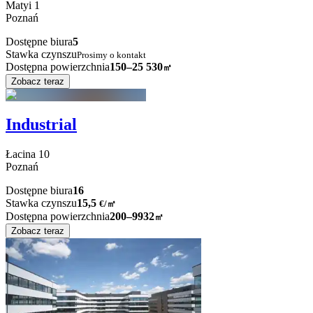
Matyi
1
Poznań
Dostępne biura
5
Stawka czynszu
Prosimy o kontakt
Dostępna powierzchnia
150–25 530
㎡
Zobacz teraz
Industrial
Łacina
10
Poznań
Dostępne biura
16
Stawka czynszu
15,5
€
/
㎡
Dostępna powierzchnia
200–9932
㎡
Zobacz teraz