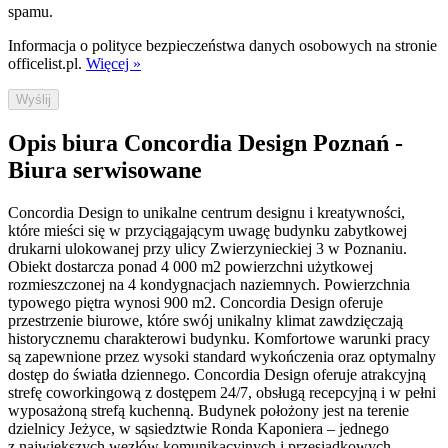
spamu.
Informacja o polityce bezpieczeństwa danych osobowych na stronie
officelist.pl.
Więcej »
Wyślij
Opis biura Concordia Design Poznań -
Biura serwisowane
Concordia Design to unikalne centrum designu i kreatywności,
które mieści się w przyciągającym uwagę budynku zabytkowej
drukarni ulokowanej przy ulicy Zwierzynieckiej 3 w Poznaniu.
Obiekt dostarcza ponad 4 000 m2 powierzchni użytkowej
rozmieszczonej na 4 kondygnacjach naziemnych. Powierzchnia
typowego piętra wynosi 900 m2. Concordia Design oferuje
przestrzenie biurowe, które swój unikalny klimat zawdzięczają
historycznemu charakterowi budynku. Komfortowe warunki pracy
są zapewnione przez wysoki standard wykończenia oraz optymalny
dostęp do światła dziennego. Concordia Design oferuje atrakcyjną
strefę coworkingową z dostępem 24/7, obsługą recepcyjną i w pełni
wyposażoną strefą kuchenną. Budynek położony jest na terenie
dzielnicy Jeżyce, w sąsiedztwie Ronda Kaponiera – jednego
z największych węzłów komunikacyjnych i przesiadkowych