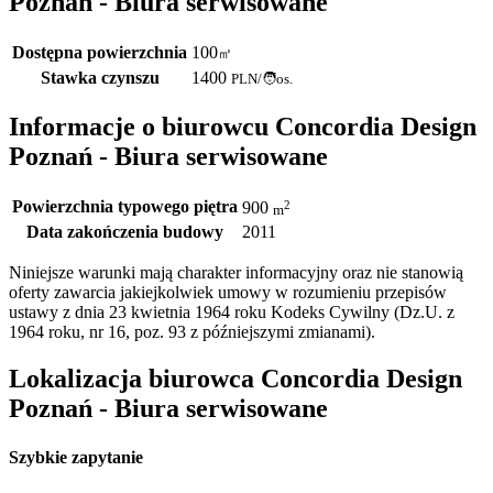
Poznań - Biura serwisowane
Dostępna powierzchnia
100
㎡
Stawka czynszu
1400
PLN
/
🧑os.
Informacje o biurowcu Concordia Design
Poznań - Biura serwisowane
Powierzchnia typowego piętra
2
900
m
Data zakończenia budowy
2011
Niniejsze warunki mają charakter informacyjny oraz nie stanowią
oferty zawarcia jakiejkolwiek umowy w rozumieniu przepisów
ustawy z dnia 23 kwietnia 1964 roku Kodeks Cywilny (Dz.U. z
1964 roku, nr 16, poz. 93 z późniejszymi zmianami).
Lokalizacja biurowca Concordia Design
Poznań - Biura serwisowane
Szybkie zapytanie