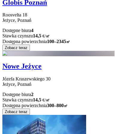
Globis Poznań
Roosvelta
18
Jeżyce,
Poznań
Dostępne biura
4
Stawka czynszu
14,5
€
/
㎡
Dostępna powierzchnia
100–2345
㎡
Zobacz teraz
Nowe Jeżyce
Józefa Kraszewskiego
30
Jeżyce,
Poznań
Dostępne biura
2
Stawka czynszu
14,5
€
/
㎡
Dostępna powierzchnia
300–800
㎡
Zobacz teraz