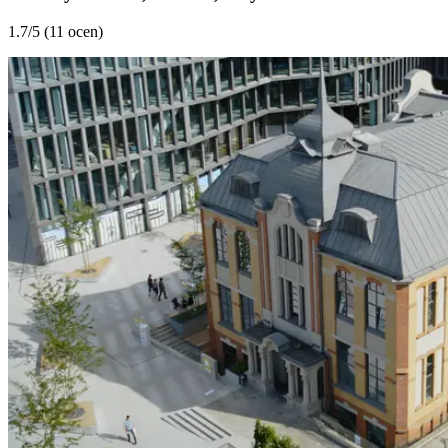
1.7
/5 (
11 ocen
)