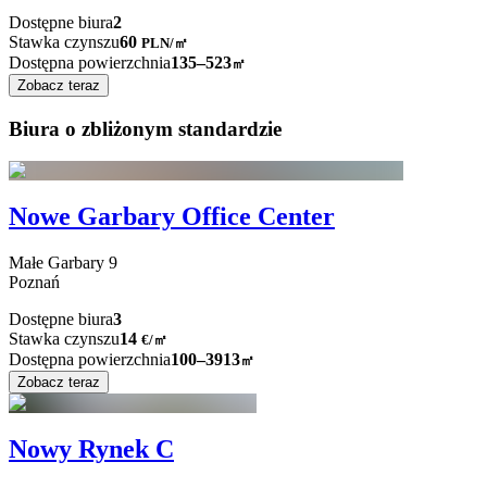
Dostępne biura
2
Stawka czynszu
60
PLN
/
㎡
Dostępna powierzchnia
135–523
㎡
Zobacz teraz
Biura o zbliżonym standardzie
Nowe Garbary Office Center
Małe Garbary
9
Poznań
Dostępne biura
3
Stawka czynszu
14
€
/
㎡
Dostępna powierzchnia
100–3913
㎡
Zobacz teraz
Nowy Rynek C