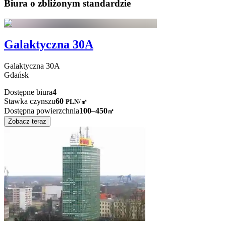
Biura o zbliżonym standardzie
Galaktyczna 30A
Galaktyczna
30A
Gdańsk
Dostępne biura
4
Stawka czynszu
60
PLN
/
㎡
Dostępna powierzchnia
100–450
㎡
Zobacz teraz