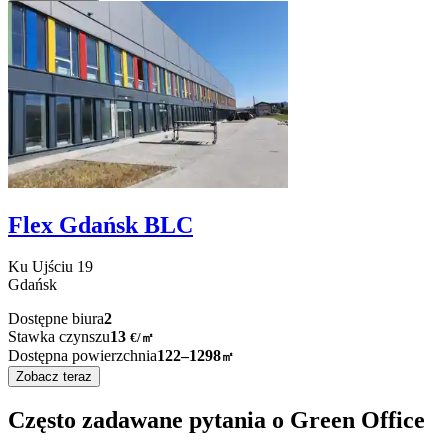
Flex Gdańsk BLC
Ku Ujściu
19
Gdańsk
Dostępne biura
2
Stawka czynszu
13
€
/
㎡
Dostępna powierzchnia
122–1298
㎡
Zobacz teraz
Często zadawane pytania o Green Office