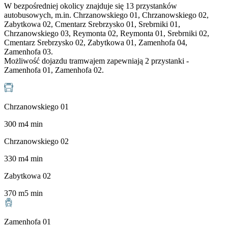
W bezpośredniej okolicy znajduje się 13 przystanków
autobusowych, m.in. Chrzanowskiego 01, Chrzanowskiego 02,
Zabytkowa 02, Cmentarz Srebrzysko 01, Srebrniki 01,
Chrzanowskiego 03, Reymonta 02, Reymonta 01, Srebrniki 02,
Cmentarz Srebrzysko 02, Zabytkowa 01, Zamenhofa 04,
Zamenhofa 03.
Możliwość dojazdu tramwajem zapewniają 2 przystanki -
Zamenhofa 01, Zamenhofa 02.
Chrzanowskiego 01
300
m
4
min
Chrzanowskiego 02
330
m
4
min
Zabytkowa 02
370
m
5
min
Zamenhofa 01