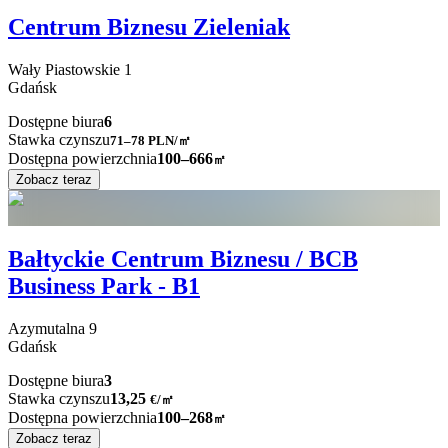
Centrum Biznesu Zieleniak
Wały Piastowskie
1
Gdańsk
Dostępne biura
6
Stawka czynszu
71–78
PLN/㎡
Dostępna powierzchnia
100–666
㎡
Zobacz teraz
Bałtyckie Centrum Biznesu / BCB
Business Park - B1
Azymutalna
9
Gdańsk
Dostępne biura
3
Stawka czynszu
13,25
€
/
㎡
Dostępna powierzchnia
100–268
㎡
Zobacz teraz