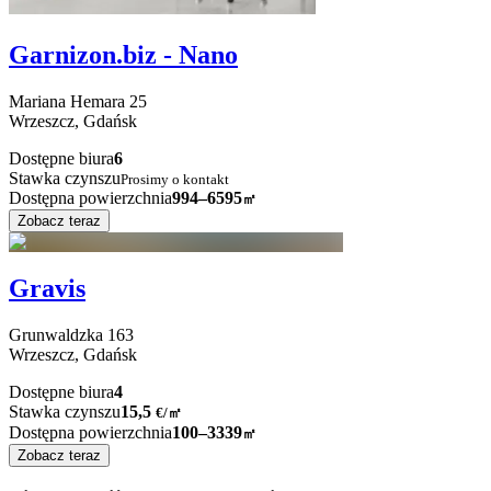
Garnizon.biz - Nano
Mariana Hemara
25
Wrzeszcz,
Gdańsk
Dostępne biura
6
Stawka czynszu
Prosimy o kontakt
Dostępna powierzchnia
994–6595
㎡
Zobacz teraz
Gravis
Grunwaldzka
163
Wrzeszcz,
Gdańsk
Dostępne biura
4
Stawka czynszu
15,5
€
/
㎡
Dostępna powierzchnia
100–3339
㎡
Zobacz teraz