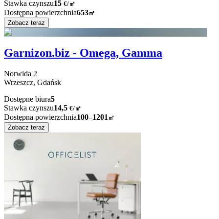
Stawka czynszu
15
€
/
㎡
Dostępna powierzchnia
653
㎡
Zobacz teraz
Garnizon.biz - Omega, Gamma
Norwida
2
Wrzeszcz,
Gdańsk
Dostępne biura
5
Stawka czynszu
14,5
€
/
㎡
Dostępna powierzchnia
100–1201
㎡
Zobacz teraz