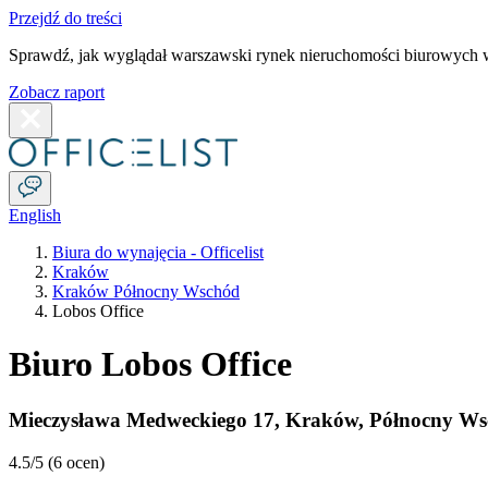
Przejdź do treści
Sprawdź, jak wyglądał warszawski rynek nieruchomości biurowych w
Zobacz raport
English
Biura do wynajęcia - Officelist
Kraków
Kraków Północny Wschód
Lobos Office
Biuro Lobos Office
Mieczysława Medweckiego 17
,
Kraków
,
Północny Ws
4.5
/5 (
6 ocen
)