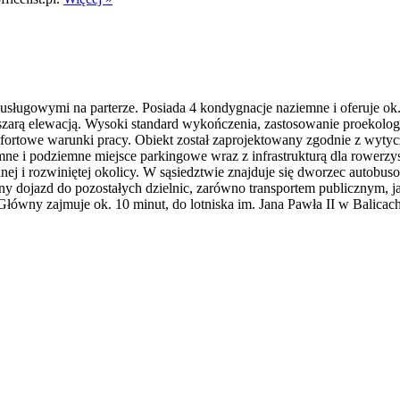
ługowymi na parterze. Posiada 4 kondygnacje naziemne i oferuje ok.
szarą elewacją. Wysoki standard wykończenia, zastosowanie proekologi
fortowe warunki pracy. Obiekt został zaprojektowany zgodnie z wyty
mne i podziemne miejsce parkingowe wraz z infrastrukturą dla rowerzy
nej i rozwiniętej okolicy. W sąsiedztwie znajduje się dworzec autob
awny dojazd do pozostałych dzielnic, zarówno transportem publicznym, 
ny zajmuje ok. 10 minut, do lotniska im. Jana Pawła II w Balicach 