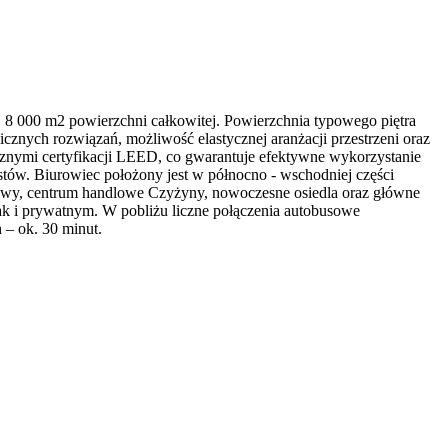
 8 000 m2 powierzchni całkowitej. Powierzchnia typowego piętra
cznych rozwiązań, możliwość elastycznej aranżacji przestrzeni oraz
cznymi certyfikacji LEED, co gwarantuje efektywne wykorzystanie
stów. Biurowiec położony jest w północno - wschodniej części
usowy, centrum handlowe Czyżyny, nowoczesne osiedla oraz główne
jak i prywatnym. W pobliżu liczne połączenia autobusowe
– ok. 30 minut.