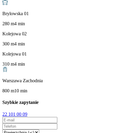
Brylowska 01
280
m
4
min
Kolejowa 02
300
m
4
min
Kolejowa 01
310
m
4
min
Warszawa Zachodnia
800
m
10
min
Szybkie zapytanie
22 101 00 09