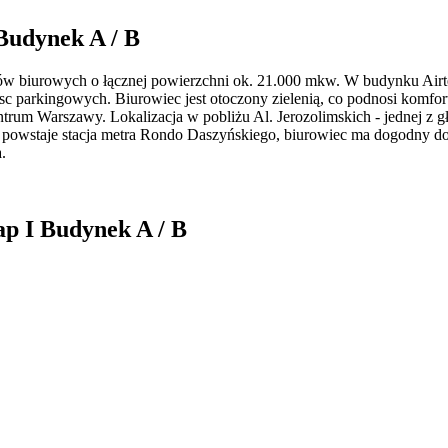
 Budynek A / B
któw biurowych o łącznej powierzchni ok. 21.000 mkw. W budynku Air
parkingowych. Biurowiec jest otoczony zielenią, co podnosi komfort p
entrum Warszawy. Lokalizacja w pobliżu Al. Jerozolimskich - jednej z
 powstaje stacja metra Rondo Daszyńskiego, biurowiec ma dogodny d
.
ap I Budynek A / B