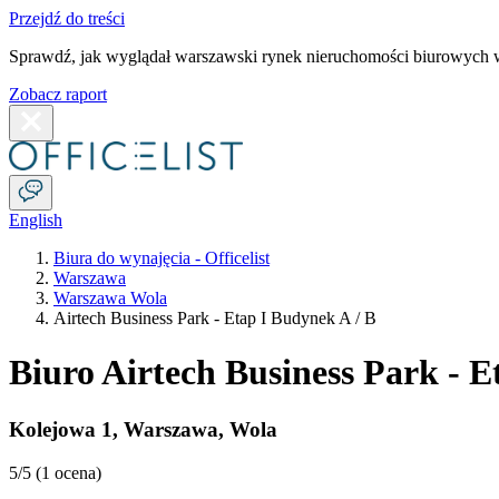
Przejdź do treści
Sprawdź, jak wyglądał warszawski rynek nieruchomości biurowych w
Zobacz raport
English
Biura do wynajęcia - Officelist
Warszawa
Warszawa Wola
Airtech Business Park - Etap I Budynek A / B
Biuro Airtech Business Park - E
Kolejowa 1
,
Warszawa
,
Wola
5
/5 (
1 ocena
)