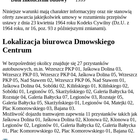
Niniejsze warunki mają charakter informacyjny oraz nie stanowią
oferty zawarcia jakiejkolwiek umowy w rozumieniu przepisów
ustawy z dnia 23 kwietnia 1964 roku Kodeks Cywilny (Dz.U. z
1964 roku, nr 16, poz. 93 z późniejszymi zmianami).
Lokalizacja biurowca Dmowskiego
Centrum
W bezpośredniej okolicy znajduje się 27 przystanków
autobusowych, m.in. Wrzeszcz PKP 01, Jaśkowa Dolina 03,
Wrzeszcz PKP 03, Wrzeszcz PKP 04, Jaśkowa Dolina 05, Wrzeszcz
PKP 05, Nad Stawem 02, Wrzeszcz PKP 06, Nad Stawem 01,
Jaśkowa Dolina 04, Sobótki 02, Kilińskiego 01, Kilińskiego 02,
Sobótki 01, Legionów 05, Skarżyńskiego 02, Galeria Bałtycka 04,
Rozstaje 04, Galeria Bałtycka 07, Legionów 03, Rozstaje 05,
Galeria Bałtycka 05, Skarżyńskiego 01, Legionów 04, Matejki 02,
Plac Komorowskiego 03, Bajana 03.
Możliwość dojazdu tramwajem zapewnia 11 przystanków takich jak
Jaśkowa Dolina 01, Jaśkowa Dolina 02, Klonowa 02, Klonowa 01,
Legionów 02, Legionów 01, Galeria Bałtycka 02, Galeria Bałtycka
01, Plac Komorowskiego 02, Plac Komorowskiego 01, Bajana 02.