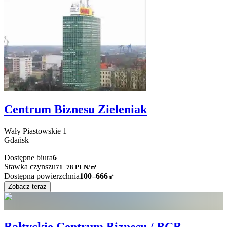
Centrum Biznesu Zieleniak
Wały Piastowskie
1
Gdańsk
Dostępne biura
6
Stawka czynszu
71–78
PLN/㎡
Dostępna powierzchnia
100–666
㎡
Zobacz teraz
Bałtyckie Centrum Biznesu / BCB