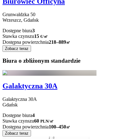
Biurowiec Officyna
Grunwaldzka
50
Wrzeszcz,
Gdańsk
Dostępne biura
3
Stawka czynszu
15
€
/
㎡
Dostępna powierzchnia
218–889
㎡
Zobacz teraz
Biura o zbliżonym standardzie
Galaktyczna 30A
Galaktyczna
30A
Gdańsk
Dostępne biura
4
Stawka czynszu
60
PLN
/
㎡
Dostępna powierzchnia
100–450
㎡
Zobacz teraz