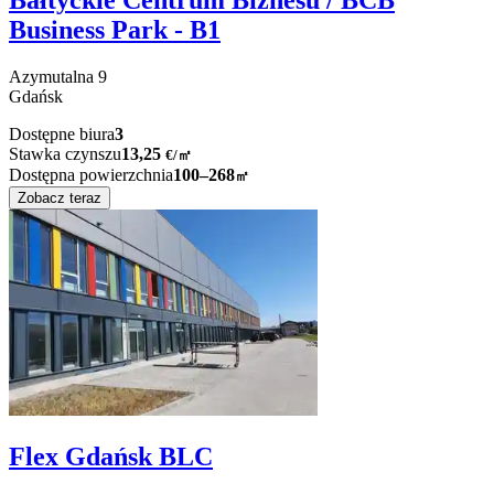
Business Park - B1
Azymutalna
9
Gdańsk
Dostępne biura
3
Stawka czynszu
13,25
€
/
㎡
Dostępna powierzchnia
100–268
㎡
Zobacz teraz
Flex Gdańsk BLC