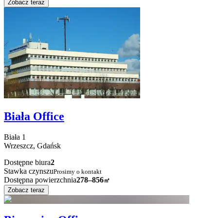
Zobacz teraz
Biała Office
Biała
1
Wrzeszcz,
Gdańsk
Dostępne biura
2
Stawka czynszu
Prosimy o kontakt
Dostępna powierzchnia
278–856
㎡
Zobacz teraz