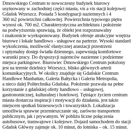
Dmowskiego Centrum to nowoczesny budynek biurowy
usytuowany w zachodniej części miasta, vis a vis stacji kolejowej
Gdańsk Wrzeszcz. Posiada 5 kondygnacji naziemnych i 4
360 m2 powierzchni całkowitej. Powierzchnia typowego piętra
wynosi ok. 700 m2. Charakterystyczna architektura i położenie
na podwyższeniu sprawiają, że obiekt jest rozpoznawalny
i znakomicie wyeksponowany. Budynek oferuje atrakcyjne wnętrza
biurowe i lokale handlowo - usługowe na parterze. Wysoki standard
wykończenia, możliwość elastycznej aranżacji przestrzeni
i optymalny dostęp światła dziennego, zapewniają komfortowe
warunki pracy. Do dyspozycji najemców naziemne i podziemne
miejsca parkingowe. Biurowiec Dmowskiego Centrum położony
jest na terenie dzielnicy Wrzeszcz, blisko głównych arterii
komunikacyjnych. W okolicy znajduje się Gdańskie Centrum
Handlowe Manhattan, Galeria Bałtycka i Galeria Metropolia,
a nieco dalej Politechnika Gdańska. Położenie pozwala na pełne
korzystanie z gdańskiej oferty handlowo – usługowej,
gastronomicznej, kulturalnej i hotelowej. Tętniące życiem centrum
miasta dostarcza inspiracji i motywacji do działania, jest także
miejscem spotkań biznesowych i towarzyskich. Lokalizacja
umożliwia sprawne przemieszczanie się, zarówno transportem
publicznym, jak i prywatnym. W pobliżu liczne połączenia
autobusowe, tramwajowe i kolejowe. Dojazd samochodem do stacji
Gdańsk Główny zajmuje ok. 10 minut, do lotniska – ok. 15 minut.