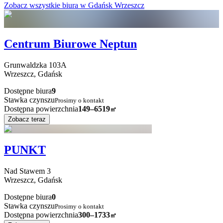
Zobacz wszystkie biura w Gdańsk Wrzeszcz
Centrum Biurowe Neptun
Grunwaldzka
103A
Wrzeszcz,
Gdańsk
Dostępne biura
9
Stawka czynszu
Prosimy o kontakt
Dostępna powierzchnia
149–6519
㎡
Zobacz teraz
PUNKT
Nad Stawem
3
Wrzeszcz,
Gdańsk
Dostępne biura
0
Stawka czynszu
Prosimy o kontakt
Dostępna powierzchnia
300–1733
㎡