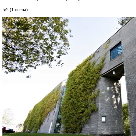
5
/5 (
1 ocena
)