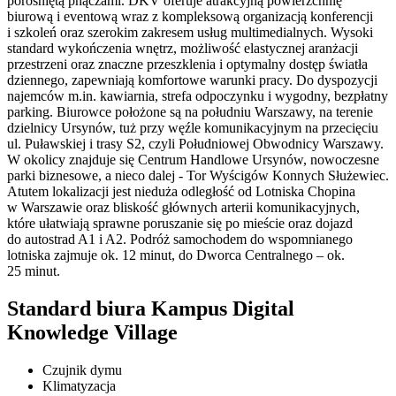
porośniętą pnączami. DKV oferuje atrakcyjną powierzchnię
biurową i eventową wraz z kompleksową organizacją konferencji
i szkoleń oraz szerokim zakresem usług multimedialnych. Wysoki
standard wykończenia wnętrz, możliwość elastycznej aranżacji
przestrzeni oraz znaczne przeszklenia i optymalny dostęp światła
dziennego, zapewniają komfortowe warunki pracy. Do dyspozycji
najemców m.in. kawiarnia, strefa odpoczynku i wygodny, bezpłatny
parking. Biurowce położone są na południu Warszawy, na terenie
dzielnicy Ursynów, tuż przy węźle komunikacyjnym na przecięciu
ul. Puławskiej i trasy S2, czyli Południowej Obwodnicy Warszawy.
W okolicy znajduje się Centrum Handlowe Ursynów, nowoczesne
parki biznesowe, a nieco dalej - Tor Wyścigów Konnych Służewiec.
Atutem lokalizacji jest nieduża odległość od Lotniska Chopina
w Warszawie oraz bliskość głównych arterii komunikacyjnych,
które ułatwiają sprawne poruszanie się po mieście oraz dojazd
do autostrad A1 i A2. Podróż samochodem do wspomnianego
lotniska zajmuje ok. 12 minut, do Dworca Centralnego – ok.
25 minut.
Standard biura Kampus Digital
Knowledge Village
Czujnik dymu
Klimatyzacja