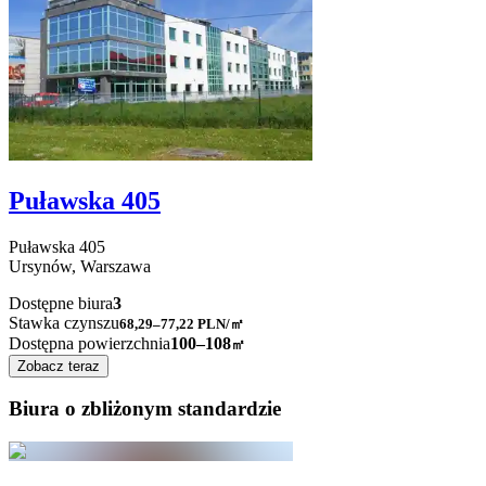
Puławska 405
Puławska
405
Ursynów,
Warszawa
Dostępne biura
3
Stawka czynszu
68,29–77,22
PLN/㎡
Dostępna powierzchnia
100–108
㎡
Zobacz teraz
Biura o zbliżonym standardzie