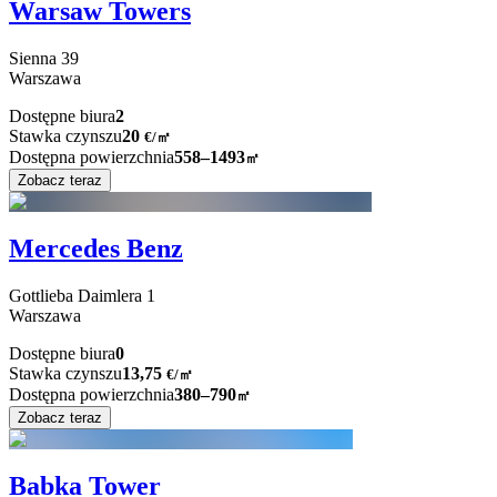
Warsaw Towers
Sienna
39
Warszawa
Dostępne biura
2
Stawka czynszu
20
€
/
㎡
Dostępna powierzchnia
558–1493
㎡
Zobacz teraz
Mercedes Benz
Gottlieba Daimlera
1
Warszawa
Dostępne biura
0
Stawka czynszu
13,75
€
/
㎡
Dostępna powierzchnia
380–790
㎡
Zobacz teraz
Babka Tower