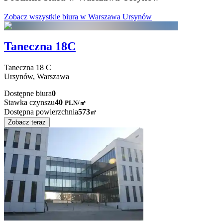
Zobacz wszystkie biura w Warszawa Ursynów
Taneczna 18C
Taneczna
18 C
Ursynów,
Warszawa
Dostępne biura
0
Stawka czynszu
40
PLN
/
㎡
Dostępna powierzchnia
573
㎡
Zobacz teraz