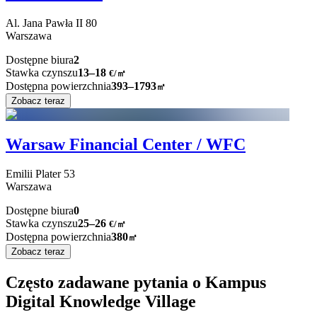
Al. Jana Pawła II
80
Warszawa
Dostępne biura
2
Stawka czynszu
13–18
€/㎡
Dostępna powierzchnia
393–1793
㎡
Zobacz teraz
Warsaw Financial Center / WFC
Emilii Plater
53
Warszawa
Dostępne biura
0
Stawka czynszu
25–26
€/㎡
Dostępna powierzchnia
380
㎡
Zobacz teraz
Często zadawane pytania o Kampus
Digital Knowledge Village