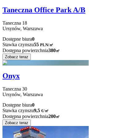
Taneczna Office Park A/B
Taneczna
18
Ursynów,
Warszawa
Dostępne biura
0
Stawka czynszu
55
PLN
/
㎡
Dostępna powierzchnia
380
㎡
Zobacz teraz
Onyx
Taneczna
30
Ursynów,
Warszawa
Dostępne biura
0
Stawka czynszu
9,5
€
/
㎡
Dostępna powierzchnia
200
㎡
Zobacz teraz