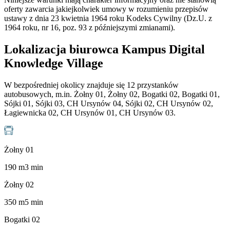
oferty zawarcia jakiejkolwiek umowy w rozumieniu przepisów
ustawy z dnia 23 kwietnia 1964 roku Kodeks Cywilny (Dz.U. z
1964 roku, nr 16, poz. 93 z późniejszymi zmianami).
Lokalizacja biurowca Kampus Digital
Knowledge Village
W bezpośredniej okolicy znajduje się 12 przystanków
autobusowych, m.in. Żołny 01, Żołny 02, Bogatki 02, Bogatki 01,
Sójki 01, Sójki 03, CH Ursynów 04, Sójki 02, CH Ursynów 02,
Łagiewnicka 02, CH Ursynów 01, CH Ursynów 03.
Żołny 01
190
m
3
min
Żołny 02
350
m
5
min
Bogatki 02