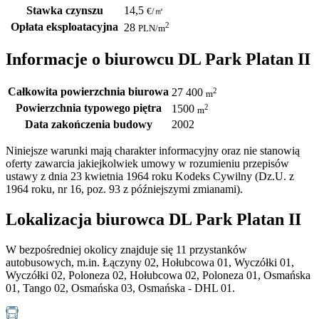
Stawka czynszu
14,5
€
/
㎡
Opłata eksploatacyjna
2
28
PLN
/m
Informacje o biurowcu DL Park Platan II
Całkowita powierzchnia biurowa
2
27 400
m
Powierzchnia typowego piętra
2
1500
m
Data zakończenia budowy
2002
Niniejsze warunki mają charakter informacyjny oraz nie stanowią
oferty zawarcia jakiejkolwiek umowy w rozumieniu przepisów
ustawy z dnia 23 kwietnia 1964 roku Kodeks Cywilny (Dz.U. z
1964 roku, nr 16, poz. 93 z późniejszymi zmianami).
Lokalizacja biurowca DL Park Platan II
W bezpośredniej okolicy znajduje się 11 przystanków
autobusowych, m.in. Łączyny 02, Hołubcowa 01, Wyczółki 01,
Wyczółki 02, Poloneza 02, Hołubcowa 02, Poloneza 01, Osmańska
01, Tango 02, Osmańska 03, Osmańska - DHL 01.