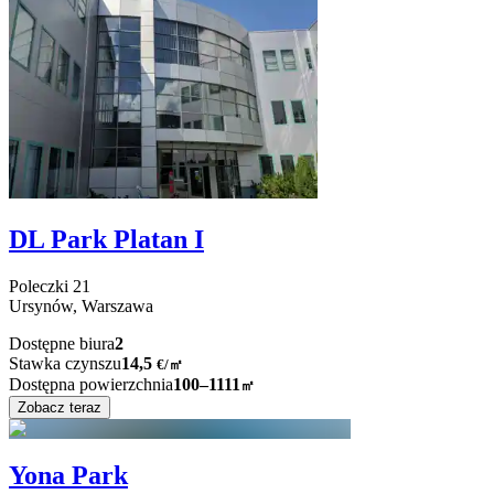
DL Park Platan I
Poleczki
21
Ursynów,
Warszawa
Dostępne biura
2
Stawka czynszu
14,5
€
/
㎡
Dostępna powierzchnia
100–1111
㎡
Zobacz teraz
Yona Park