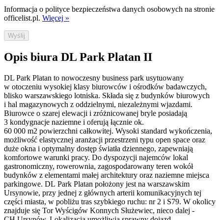
Informacja o polityce bezpieczeństwa danych osobowych na stronie
officelist.pl.
Więcej »
Wyślij
Opis biura DL Park Platan II
DL Park Platan to nowoczesny business park usytuowany
w otoczeniu wysokiej klasy biurowców i ośrodków badawczych,
blisko warszawskiego lotniska. Składa się z budynków biurowych
i hal magazynowych z oddzielnymi, niezależnymi wjazdami.
Biurowce o szarej elewacji i zróżnicowanej bryle posiadają
3 kondygnacje naziemne i oferują łącznie ok.
60 000 m2 powierzchni całkowitej. Wysoki standard wykończenia,
możliwość elastycznej aranżacji przestrzeni typu open space oraz
duże okna i optymalny dostęp światła dziennego, zapewniają
komfortowe warunki pracy. Do dyspozycji najemców lokal
gastronomiczny, rowerownia, zagospodarowany teren wokół
budynków z elementami małej architektury oraz naziemne miejsca
parkingowe. DL Park Platan położony jest na warszawskim
Ursynowie, przy jednej z głównych arterii komunikacyjnych tej
części miasta, w pobliżu tras szybkiego ruchu: nr 2 i S79. W okolicy
znajduje się Tor Wyścigów Konnych Służewiec, nieco dalej -
CH Ursynów. Lokalizacja umożliwia sprawny dojazd