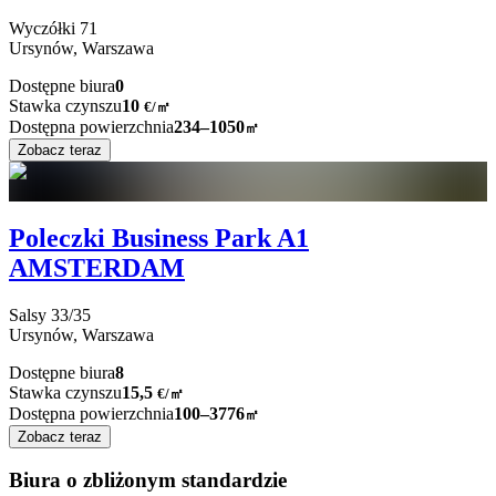
Wyczółki
71
Ursynów,
Warszawa
Dostępne biura
0
Stawka czynszu
10
€
/
㎡
Dostępna powierzchnia
234–1050
㎡
Zobacz teraz
Poleczki Business Park A1
AMSTERDAM
Salsy
33/35
Ursynów,
Warszawa
Dostępne biura
8
Stawka czynszu
15,5
€
/
㎡
Dostępna powierzchnia
100–3776
㎡
Zobacz teraz
Biura o zbliżonym standardzie