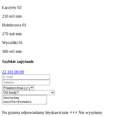
Łączyny 02
210
m
3
min
Hołubcowa 01
270
m
4
min
Wyczółki 01
360
m
5
min
Szybkie zapytanie
22 101 00 09
Na pytania odpowiadamy błyskawicznie ⚡⚡⚡ Nie wysyłamy