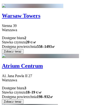
Warsaw Towers
Sienna
39
Warszawa
Dostępne biura
2
Stawka czynszu
20
€
/
㎡
Dostępna powierzchnia
558–1493
㎡
Zobacz teraz
Atrium Centrum
Al. Jana Pawła II
27
Warszawa
Dostępne biura
3
Stawka czynszu
18–19
€/㎡
Dostępna powierzchnia
198–932
㎡
Zobacz teraz