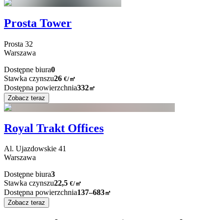
Prosta Tower
Prosta
32
Warszawa
Dostępne biura
0
Stawka czynszu
26
€
/
㎡
Dostępna powierzchnia
332
㎡
Zobacz teraz
Royal Trakt Offices
Al. Ujazdowskie
41
Warszawa
Dostępne biura
3
Stawka czynszu
22,5
€
/
㎡
Dostępna powierzchnia
137–683
㎡
Zobacz teraz