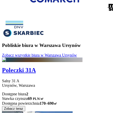
Pobliskie biura w Warszawa Ursynów
Zobacz wszystkie biura w Warszawa Ursynów
Poleczki 31A
Salsy
31 A
Ursynów,
Warszawa
Dostępne biura
2
Stawka czynszu
69
PLN
/
㎡
Dostępna powierzchnia
170–690
㎡
Zobacz teraz