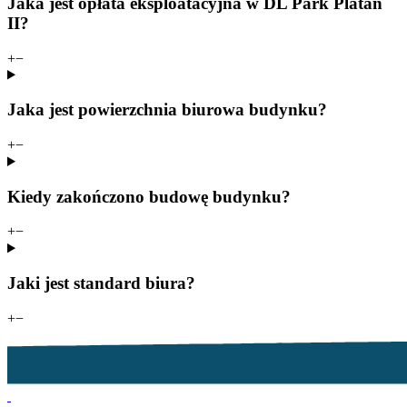
Jaka jest opłata eksploatacyjna w DL Park Platan
II?
+
−
Jaka jest powierzchnia biurowa budynku?
+
−
Kiedy zakończono budowę budynku?
+
−
Jaki jest standard biura?
+
−