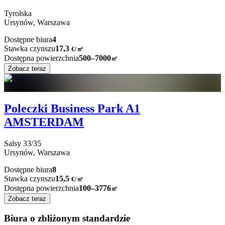
Tyrolska
Ursynów,
Warszawa
Dostępne biura
4
Stawka czynszu
17,3
€
/
㎡
Dostępna powierzchnia
500–7000
㎡
Zobacz teraz
Poleczki Business Park A1
AMSTERDAM
Salsy
33/35
Ursynów,
Warszawa
Dostępne biura
8
Stawka czynszu
15,5
€
/
㎡
Dostępna powierzchnia
100–3776
㎡
Zobacz teraz
Biura o zbliżonym standardzie