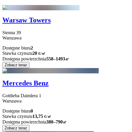
Warsaw Towers
Sienna
39
Warszawa
Dostępne biura
2
Stawka czynszu
20
€
/
㎡
Dostępna powierzchnia
558–1493
㎡
Zobacz teraz
Mercedes Benz
Gottlieba Daimlera
1
Warszawa
Dostępne biura
0
Stawka czynszu
13,75
€
/
㎡
Dostępna powierzchnia
380–790
㎡
Zobacz teraz