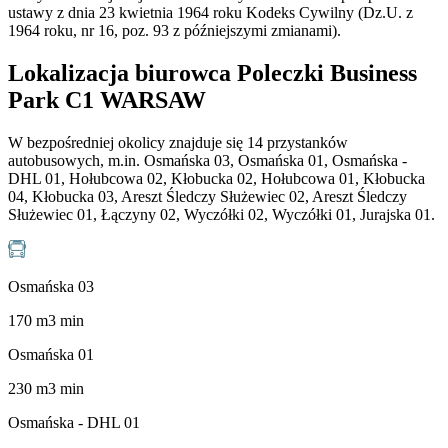
ustawy z dnia 23 kwietnia 1964 roku Kodeks Cywilny (Dz.U. z
1964 roku, nr 16, poz. 93 z późniejszymi zmianami).
Lokalizacja biurowca Poleczki Business
Park C1 WARSAW
W bezpośredniej okolicy znajduje się 14 przystanków
autobusowych, m.in. Osmańska 03, Osmańska 01, Osmańska -
DHL 01, Hołubcowa 02, Kłobucka 02, Hołubcowa 01, Kłobucka
04, Kłobucka 03, Areszt Śledczy Służewiec 02, Areszt Śledczy
Służewiec 01, Łączyny 02, Wyczółki 02, Wyczółki 01, Jurajska 01.
Osmańska 03
170
m
3
min
Osmańska 01
230
m
3
min
Osmańska - DHL 01