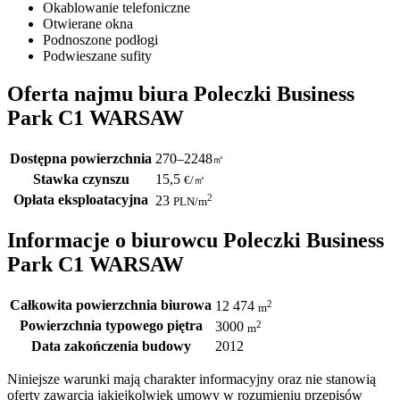
Okablowanie telefoniczne
Otwierane okna
Podnoszone podłogi
Podwieszane sufity
Oferta najmu biura Poleczki Business
Park C1 WARSAW
Dostępna powierzchnia
270–2248
㎡
Stawka czynszu
15,5
€
/
㎡
Opłata eksploatacyjna
2
23
PLN
/m
Informacje o biurowcu Poleczki Business
Park C1 WARSAW
Całkowita powierzchnia biurowa
2
12 474
m
Powierzchnia typowego piętra
2
3000
m
Data zakończenia budowy
2012
Niniejsze warunki mają charakter informacyjny oraz nie stanowią
oferty zawarcia jakiejkolwiek umowy w rozumieniu przepisów