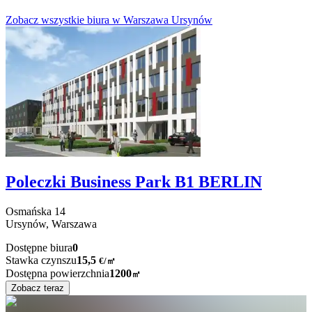
Zobacz wszystkie biura w Warszawa Ursynów
Poleczki Business Park B1 BERLIN
Osmańska
14
Ursynów,
Warszawa
Dostępne biura
0
Stawka czynszu
15,5
€
/
㎡
Dostępna powierzchnia
1200
㎡
Zobacz teraz