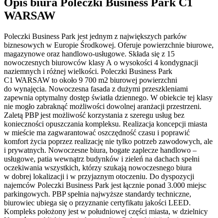
Opis biura Poleczki Business Park C1
WARSAW
Poleczki Business Park jest jednym z największych parków
biznesowych w Europie Środkowej. Oferuje powierzchnie biurowe,
magazynowe oraz handlowo-usługowe. Składa się z 15
nowoczesnych biurowców klasy A o wysokości 4 kondygnacji
naziemnych i różnej wielkości. Poleczki Business Park
C1 WARSAW to około 9 700 m2 biurowej powierzchni
do wynajęcia. Nowoczesna fasada z dużymi przeszkleniami
zapewnia optymalny dostęp światła dziennego. W obiekcie tej klasy
nie mogło zabraknąć możliwości dowolnej aranżacji przestrzeni.
Zaletą PBP jest możliwość korzystania z szeregu usług bez
konieczności opuszczania kompleksu. Realizacja koncepcji miasta
w mieście ma zagwarantować oszczędność czasu i poprawić
komfort życia poprzez realizację nie tylko potrzeb zawodowych, ale
i prywatnych. Nowoczesne biura, bogate zaplecze handlowo –
usługowe, patia wewnątrz budynków i zieleń na dachach spełni
oczekiwania wszystkich, którzy szukają nowoczesnego biura
w dobrej lokalizacji i w przyjaznym otoczeniu. Do dyspozycji
najemców Poleczki Business Park jest łącznie ponad 3.000 miejsc
parkingowych. PBP spełnia najwyższe standardy techniczne,
biurowiec ubiega się o przyznanie certyfikatu jakości LEED.
Kompleks położony jest w południowej części miasta, w dzielnicy