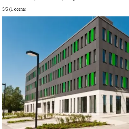
5
/5 (
1 ocena
)