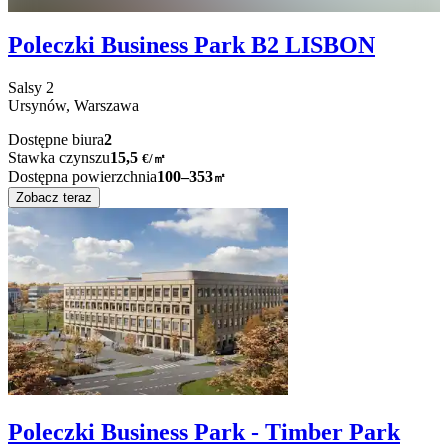
Poleczki Business Park B2 LISBON
Salsy
2
Ursynów,
Warszawa
Dostępne biura
2
Stawka czynszu
15,5
€
/
㎡
Dostępna powierzchnia
100–353
㎡
Zobacz teraz
Poleczki Business Park - Timber Park