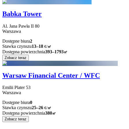
Babka Tower
Al. Jana Pawła II
80
Warszawa
Dostępne biura
2
Stawka czynszu
13–18
€/㎡
Dostępna powierzchnia
393–1793
㎡
Zobacz teraz
Warsaw Financial Center / WFC
Emilii Plater
53
Warszawa
Dostępne biura
0
Stawka czynszu
25–26
€/㎡
Dostępna powierzchnia
380
㎡
Zobacz teraz