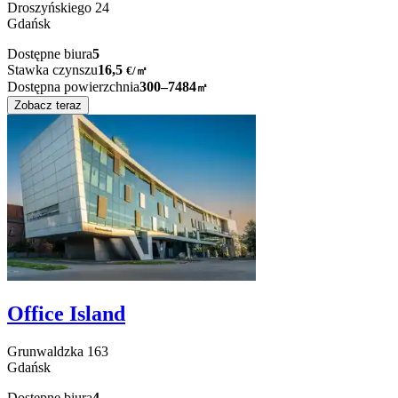
Droszyńskiego
24
Gdańsk
Dostępne biura
5
Stawka czynszu
16,5
€
/
㎡
Dostępna powierzchnia
300–7484
㎡
Zobacz teraz
Office Island
Grunwaldzka
163
Gdańsk
Dostępne biura
4