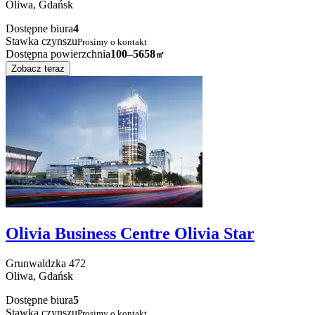
Oliwa,
Gdańsk
Dostępne biura
4
Stawka czynszu
Prosimy o kontakt
Dostępna powierzchnia
100–5658
㎡
Zobacz teraz
Olivia Business Centre Olivia Star
Grunwaldzka
472
Oliwa,
Gdańsk
Dostępne biura
5
Stawka czynszu
Prosimy o kontakt