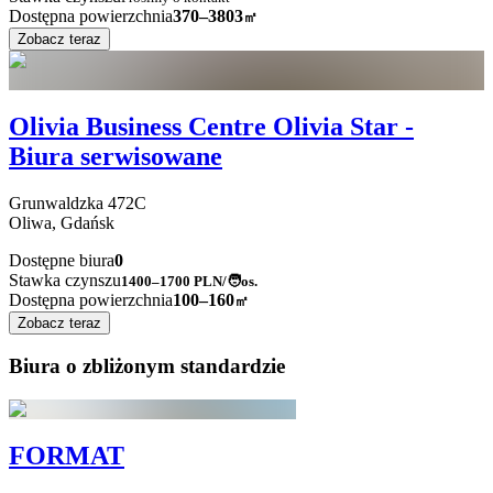
Dostępna powierzchnia
370–3803
㎡
Zobacz teraz
Olivia Business Centre Olivia Star -
Biura serwisowane
Grunwaldzka
472C
Oliwa,
Gdańsk
Dostępne biura
0
Stawka czynszu
1400–1700
PLN/🧑os.
Dostępna powierzchnia
100–160
㎡
Zobacz teraz
Biura o zbliżonym standardzie
FORMAT