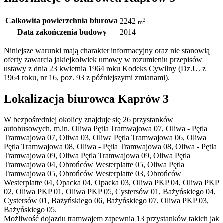
Całkowita powierzchnia biurowa
2
2242
m
Data zakończenia budowy
2014
Niniejsze warunki mają charakter informacyjny oraz nie stanowią
oferty zawarcia jakiejkolwiek umowy w rozumieniu przepisów
ustawy z dnia 23 kwietnia 1964 roku Kodeks Cywilny (Dz.U. z
1964 roku, nr 16, poz. 93 z późniejszymi zmianami).
Lokalizacja biurowca Kaprów 3
W bezpośredniej okolicy znajduje się 26 przystanków
autobusowych, m.in. Oliwa Pętla Tramwajowa 07, Oliwa - Pętla
Tramwajowa 07, Oliwa 03, Oliwa Pętla Tramwajowa 06, Oliwa
Pętla Tramwajowa 08, Oliwa - Pętla Tramwajowa 08, Oliwa - Pętla
Tramwajowa 09, Oliwa Pętla Tramwajowa 09, Oliwa Pętla
Tramwajowa 04, Obrońców Westerplatte 05, Oliwa Pętla
Tramwajowa 05, Obrońców Westerplatte 03, Obrońców
Westerplatte 04, Opacka 04, Opacka 03, Oliwa PKP 04, Oliwa PKP
02, Oliwa PKP 01, Oliwa PKP 05, Cystersów 01, Bażyńskiego 04,
Cystersów 01, Bażyńskiego 06, Bażyńskiego 07, Oliwa PKP 03,
Bażyńskiego 05.
Możliwość dojazdu tramwajem zapewnia 13 przystanków takich jak