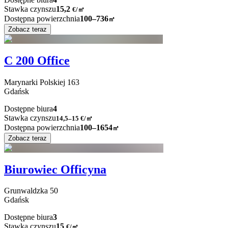
Stawka czynszu
15,2
€
/
㎡
Dostępna powierzchnia
100–736
㎡
Zobacz teraz
C 200 Office
Marynarki Polskiej
163
Gdańsk
Dostępne biura
4
Stawka czynszu
14,5–15
€/㎡
Dostępna powierzchnia
100–1654
㎡
Zobacz teraz
Biurowiec Officyna
Grunwaldzka
50
Gdańsk
Dostępne biura
3
Stawka czynszu
15
€
/
㎡