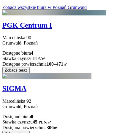
Zobacz wszystkie biura w Poznań Grunwald
PGK Centrum I
Marcelińska
90
Grunwald,
Poznań
Dostępne biura
4
Stawka czynszu
11
€
/
㎡
Dostępna powierzchnia
100–471
㎡
Zobacz teraz
SIGMA
Marcelińska
92
Grunwald,
Poznań
Dostępne biura
0
Stawka czynszu
45
PLN
/
㎡
Dostępna powierzchnia
306
㎡