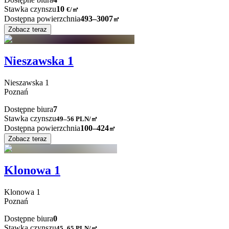
Stawka czynszu
10
€
/
㎡
Dostępna powierzchnia
493–3007
㎡
Zobacz teraz
Nieszawska 1
Nieszawska
1
Poznań
Dostępne biura
7
Stawka czynszu
49–56
PLN/㎡
Dostępna powierzchnia
100–424
㎡
Zobacz teraz
Klonowa 1
Klonowa
1
Poznań
Dostępne biura
0
Stawka czynszu
45–65
PLN/㎡