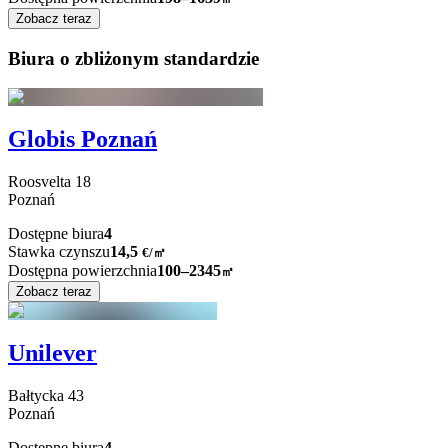
Zobacz teraz
Biura o zbliżonym standardzie
Globis Poznań
Roosvelta
18
Poznań
Dostępne biura
4
Stawka czynszu
14,5
€
/
㎡
Dostępna powierzchnia
100–2345
㎡
Zobacz teraz
Unilever
Bałtycka
43
Poznań
Dostępne biura
4