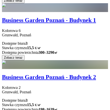
Zobacz teraz
Business Garden Poznań - Budynek 1
Kolorowa
6
Grunwald,
Poznań
Dostępne biura
3
Stawka czynszu
15,5
€
/
㎡
Dostępna powierzchnia
300–3290
㎡
Zobacz teraz
Business Garden Poznań - Budynek 2
Kolorowa
2
Grunwald,
Poznań
Dostępne biura
3
Stawka czynszu
15,5
€
/
㎡
Dostępna powierzchnia
198–1639
㎡