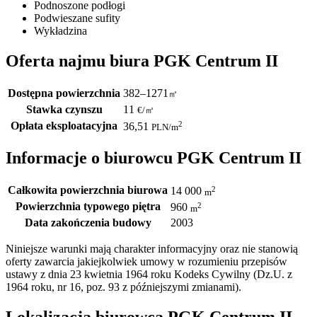
Podnoszone podłogi
Podwieszane sufity
Wykładzina
Oferta najmu biura PGK Centrum II
Dostępna powierzchnia
382–1271
㎡
Stawka czynszu
11
€
/
㎡
Opłata eksploatacyjna
2
36,51
PLN
/m
Informacje o biurowcu PGK Centrum II
Całkowita powierzchnia biurowa
2
14 000
m
Powierzchnia typowego piętra
2
960
m
Data zakończenia budowy
2003
Niniejsze warunki mają charakter informacyjny oraz nie stanowią
oferty zawarcia jakiejkolwiek umowy w rozumieniu przepisów
ustawy z dnia 23 kwietnia 1964 roku Kodeks Cywilny (Dz.U. z
1964 roku, nr 16, poz. 93 z późniejszymi zmianami).