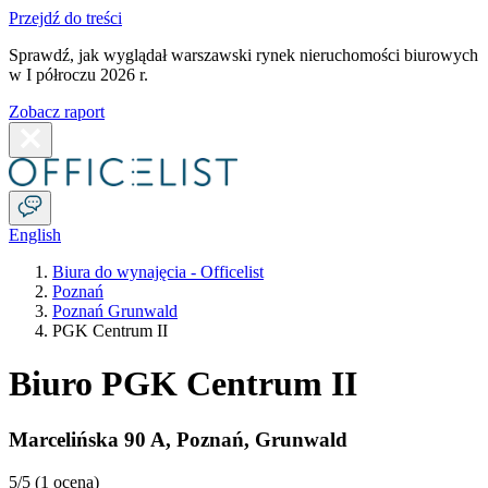
Przejdź do treści
Sprawdź, jak wyglądał warszawski rynek nieruchomości biurowych
w I półroczu 2026 r.
Zobacz raport
English
Biura do wynajęcia - Officelist
Poznań
Poznań Grunwald
PGK Centrum II
Biuro PGK Centrum II
Marcelińska 90 A
,
Poznań
,
Grunwald
5
/5 (
1 ocena
)