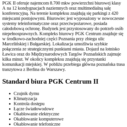
PGK II oferuje najemcom 8.700 mkw powierzchni biurowej klasy
A na 12 kondygnacjach naziemnych oraz multimedialną salę
konferencyjną. Na terenie kompleksu znajdują się parkingi z 420
miejscami postojowymi. Biurowiec jest wyposażony w nowoczesne
systemy teleinformatyczne oraz przeciwpożarowe, posiada
całodobową ochronę. Budynek jest przystosowany do potrzeb osób
niepełnosprawnych. Kompleks biurowy PGK Centrum znajduje się
w środkowo-zachodniej części Poznania przy zbiegu ulic
Marcelińskiej i Bułgarskiej. Lokalizacja umożliwia szybkie
połączenia ze strategicznymi punktami miasta. Dojazd na lotnisko
Ławica oraz do Międzynarodowych Targów Poznańskich zajmuje
kilka minut. W okolicy kompleksu znajdują się przystanki
komunikacji miejskiej. W pobliżu przebiega główna poznańska trasa
tranzytowa z Berlina do Warszawy.
Standard biura PGK Centrum II
Czujnik dymu
Klimatyzacja
Kontrola dostępu
Łącze światłowodowe
Okablowanie elektryczne
Okablowanie komputerowe
Okablowanie telefoniczne