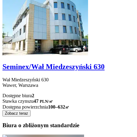
Seminex/Wał Miedzeszyński 630
Wał Miedzeszyński
630
Wawer,
Warszawa
Dostępne biura
2
Stawka czynszu
47
PLN
/
㎡
Dostępna powierzchnia
100–632
㎡
Zobacz teraz
Biura o zbliżonym standardzie