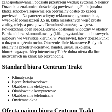
zagospodarowania i podziału przestrzeni według życzenia Najemcy.
Duże okna znakomicie doświetlają powierzchnię.Funkcjonalna
klatka schodowa zapewniająca optymalny dostęp do każdej
powierzchni.Na parterze: witryny reklamowe, ogromne okna,
wysokość pomieszczeń 3,5 m, kilka niezależnych wejść prosto
z ulicy, miejsca postojowe. Dowolność aranżacji wnętrza.
Powierzchnia open space.Budynek doskonale widoczny w okolicy.
Bardzo dobrze skomunikowany (klika przystanków autobusowych,
autobusy we wszystkie kierunki w Warszawie), łatwy dojazd.Punkt
o dużym natężeniu ruchu. Otoczenie silnie biznesowe.Budynek
idealny na przedstawicielstwo, handel, usługi, szkolenia,
biuro+magazyn, sklep internetowy.Także dobra oferta dla firm
medycznych na klinik lub przychodnię.
Standard biura Centrum Trakt
Klimatyzacja
Łącze światłowodowe
Okablowanie elektryczne
Okablowanie komputerowe
Okablowanie telefoniczne
Otwierane okna
Oferta najmu biura Centrum Trakt