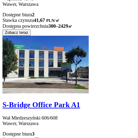
Wawer,
Warszawa
Dostępne biura
2
Stawka czynszu
41,67
PLN
/
㎡
Dostępna powierzchnia
300–2429
㎡
Zobacz teraz
S-Bridge Office Park A1
Wał Miedzeszyński
606/608
Wawer,
Warszawa
Dostępne biura
3