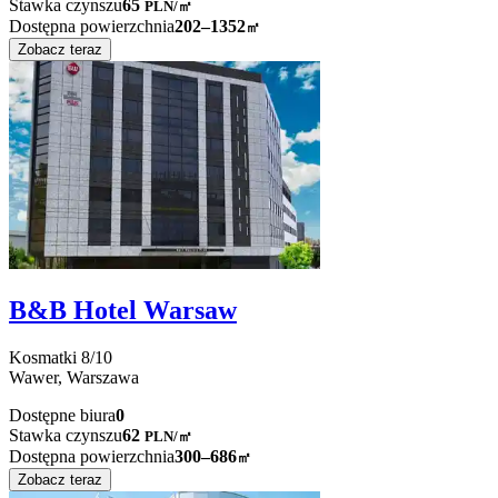
Stawka czynszu
65
PLN
/
㎡
Dostępna powierzchnia
202–1352
㎡
Zobacz teraz
B&B Hotel Warsaw
Kosmatki
8/10
Wawer,
Warszawa
Dostępne biura
0
Stawka czynszu
62
PLN
/
㎡
Dostępna powierzchnia
300–686
㎡
Zobacz teraz