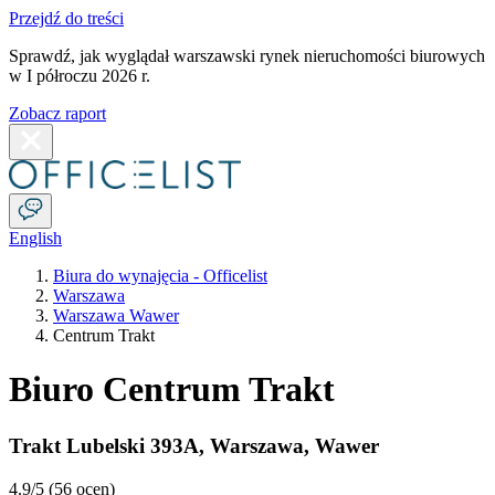
Przejdź do treści
Sprawdź, jak wyglądał warszawski rynek nieruchomości biurowych
w I półroczu 2026 r.
Zobacz raport
English
Biura do wynajęcia - Officelist
Warszawa
Warszawa Wawer
Centrum Trakt
Biuro Centrum Trakt
Trakt Lubelski 393A
,
Warszawa
,
Wawer
4.9
/5 (
56 ocen
)