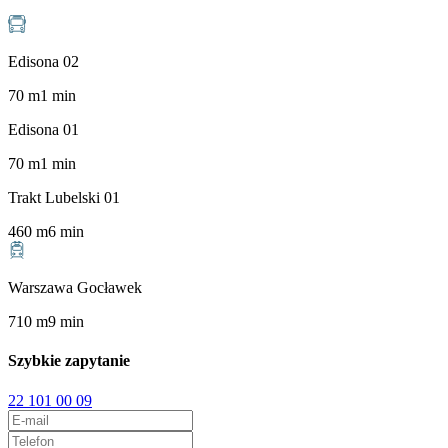
Edisona 02
70
m
1
min
Edisona 01
70
m
1
min
Trakt Lubelski 01
460
m
6
min
Warszawa Gocławek
710
m
9
min
Szybkie zapytanie
22 101 00 09