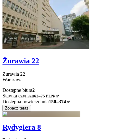
Żurawia 22
Żurawia
22
Warszawa
Dostępne biura
2
Stawka czynszu
62–75
PLN/㎡
Dostępna powierzchnia
150–374
㎡
Zobacz teraz
Rydygiera 8