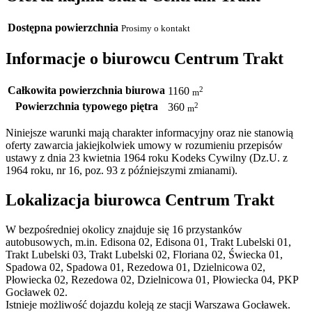
Dostępna powierzchnia
Prosimy o kontakt
Informacje o biurowcu Centrum Trakt
Całkowita powierzchnia biurowa
2
1160
m
Powierzchnia typowego piętra
2
360
m
Niniejsze warunki mają charakter informacyjny oraz nie stanowią
oferty zawarcia jakiejkolwiek umowy w rozumieniu przepisów
ustawy z dnia 23 kwietnia 1964 roku Kodeks Cywilny (Dz.U. z
1964 roku, nr 16, poz. 93 z późniejszymi zmianami).
Lokalizacja biurowca Centrum Trakt
W bezpośredniej okolicy znajduje się 16 przystanków
autobusowych, m.in. Edisona 02, Edisona 01, Trakt Lubelski 01,
Trakt Lubelski 03, Trakt Lubelski 02, Floriana 02, Świecka 01,
Spadowa 02, Spadowa 01, Rezedowa 01, Dzielnicowa 02,
Płowiecka 02, Rezedowa 02, Dzielnicowa 01, Płowiecka 04, PKP
Gocławek 02.
Istnieje możliwość dojazdu koleją ze stacji Warszawa Gocławek.