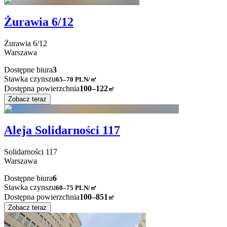
Żurawia 6/12
Żurawia
6/12
Warszawa
Dostępne biura
3
Stawka czynszu
65–70
PLN/㎡
Dostępna powierzchnia
100–122
㎡
Zobacz teraz
Aleja Solidarności 117
Solidarności
117
Warszawa
Dostępne biura
6
Stawka czynszu
60–75
PLN/㎡
Dostępna powierzchnia
100–851
㎡
Zobacz teraz