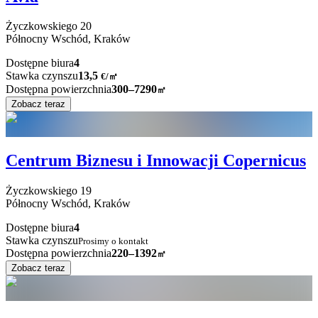
Życzkowskiego
20
Północny Wschód,
Kraków
Dostępne biura
4
Stawka czynszu
13,5
€
/
㎡
Dostępna powierzchnia
300–7290
㎡
Zobacz teraz
Centrum Biznesu i Innowacji Copernicus
Życzkowskiego
19
Północny Wschód,
Kraków
Dostępne biura
4
Stawka czynszu
Prosimy o kontakt
Dostępna powierzchnia
220–1392
㎡
Zobacz teraz