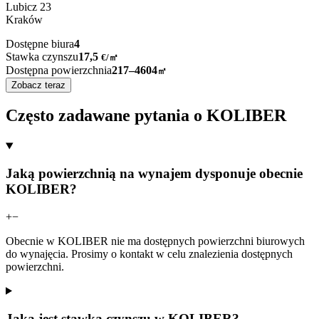
Lubicz
23
Kraków
Dostępne biura
4
Stawka czynszu
17,5
€
/
㎡
Dostępna powierzchnia
217–4604
㎡
Zobacz teraz
Często zadawane pytania o KOLIBER
Jaką powierzchnią na wynajem dysponuje obecnie
KOLIBER?
+
−
Obecnie w KOLIBER nie ma dostępnych powierzchni biurowych
do wynajęcia. Prosimy o kontakt w celu znalezienia dostępnych
powierzchni.
Jaka jest stawka czynszu w KOLIBER?