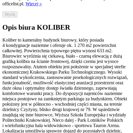
officelist.pl.
Więcej »
Wyślij
Opis biura KOLIBER
Koliber to kameralny budynek biurowy, który posiada
4 kondygnacje naziemne i oferuje ok. 1 270 m2 powierzchni
całkowitej. Powierzchnia typowego piętra wynosi 633 m2.
Biurowiec wyróżnia się ciekawą, biało - czarną elewacją z dużą
grafiką kolibra na ścianie frontowej, dzięki czemu jest wysoce
rozpoznawalny. Atutem obiektu jest położenie w specjalnej strefie
ekonomicznej Krakowskiego Parku Technologicznego. Wysoki
standard wykończenia, zastosowanie proekologicznych rozwiązań,
funkcjonalność, możliwość elastycznej aranżacji przestrzeni oraz
duże okna i optymalny dostęp światła dziennego, zapewniają
komfortowe warunki pracy. Do dyspozycji najemców naziemne
miejsca postojowe na zamkniętym parkingu za budynkiem. Obiekt
położony jest w północno - wschodniej części miasta, na terenie
dzielnicy Czyżyny, blisko drogi krajowej nr 79. W sąsiedztwie
znajdują się inne biurowce, Wyższa Szkoła Europejska i wydziały
Politechniki Krakowskiej. Nieco dalej - Park Lotników Polskich
i wielofunkcyjna hala widowiskowo - sportowa Tauron Arena.
Lokalizacja umożliwia sprawny dojazd do pozostałych dzielnic,