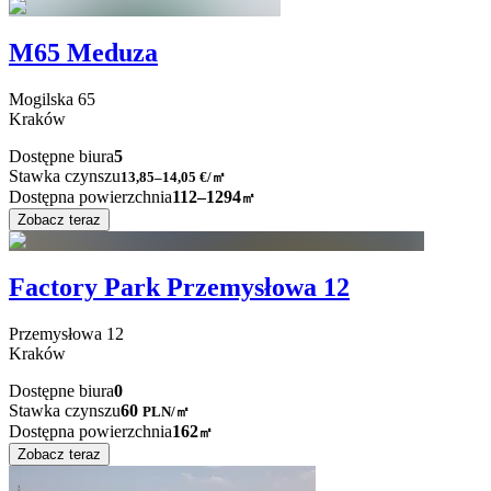
M65 Meduza
Mogilska
65
Kraków
Dostępne biura
5
Stawka czynszu
13,85–14,05
€/㎡
Dostępna powierzchnia
112–1294
㎡
Zobacz teraz
Factory Park Przemysłowa 12
Przemysłowa
12
Kraków
Dostępne biura
0
Stawka czynszu
60
PLN
/
㎡
Dostępna powierzchnia
162
㎡
Zobacz teraz