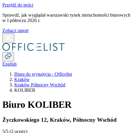
Przejdź do treści
Sprawdź, jak wyglądał warszawski rynek nieruchomości biurowych
w I półroczu 2026 r.
Zobacz raport
English
Biura do wynajęcia - Officelist
Kraków
Kraków Północny Wschód
KOLIBER
Biuro KOLIBER
Życzkowskiego 12
,
Kraków
,
Północny Wschód
5
/5 (
2 oceny
)