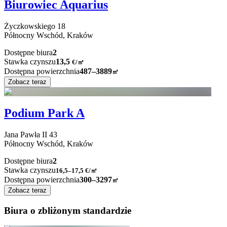
Biurowiec Aquarius
Życzkowskiego
18
Północny Wschód,
Kraków
Dostępne biura
2
Stawka czynszu
13,5
€
/
㎡
Dostępna powierzchnia
487–3889
㎡
Zobacz teraz
Podium Park A
Jana Pawła II
43
Północny Wschód,
Kraków
Dostępne biura
2
Stawka czynszu
16,5–17,5
€/㎡
Dostępna powierzchnia
300–3297
㎡
Zobacz teraz
Biura o zbliżonym standardzie