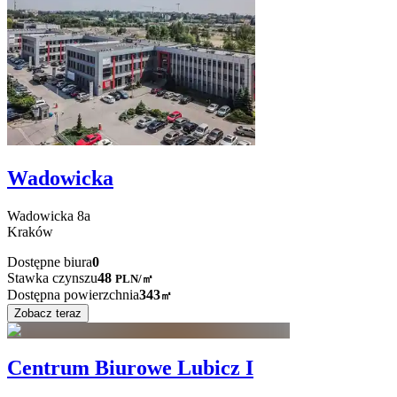
Wadowicka
Wadowicka
8a
Kraków
Dostępne biura
0
Stawka czynszu
48
PLN
/
㎡
Dostępna powierzchnia
343
㎡
Zobacz teraz
Centrum Biurowe Lubicz I