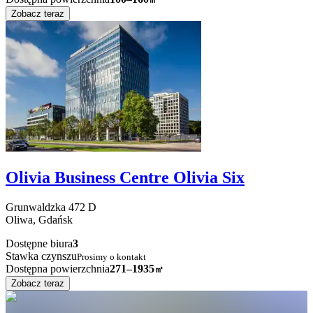
Zobacz teraz
Olivia Business Centre Olivia Six
Grunwaldzka
472 D
Oliwa,
Gdańsk
Dostępne biura
3
Stawka czynszu
Prosimy o kontakt
Dostępna powierzchnia
271–1935
㎡
Zobacz teraz