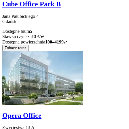
Cube Office Park B
Jana Pałubickiego
4
Gdańsk
Dostępne biura
5
Stawka czynszu
13
€
/
㎡
Dostępna powierzchnia
100–4199
㎡
Zobacz teraz
Opera Office
Zwycięstwa
13 A