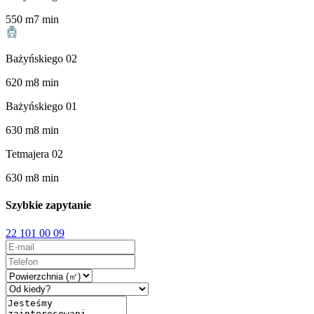
550
m
7
min
Bażyńskiego 02
620
m
8
min
Bażyńskiego 01
630
m
8
min
Tetmajera 02
630
m
8
min
Szybkie zapytanie
22 101 00 09