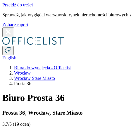
Przejdź do treści
Sprawdź, jak wyglądał warszawski rynek nieruchomości biurowych w
Zobacz raport
English
Biura do wynajęcia - Officelist
Wrocław
Wrocław Stare Miasto
Prosta 36
Biuro Prosta 36
Prosta 36
,
Wrocław
,
Stare Miasto
3.7
/5 (
19 ocen
)