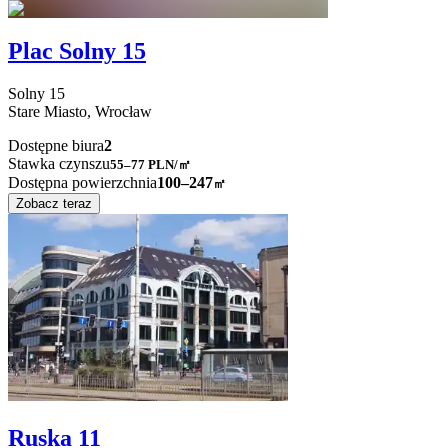
Plac Solny 15
Solny
15
Stare Miasto,
Wrocław
Dostępne biura
2
Stawka czynszu
55–77
PLN/㎡
Dostępna powierzchnia
100–247
㎡
Zobacz teraz
Ruska 11