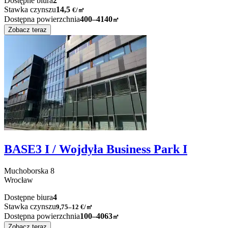
Dostępne biura
2
Stawka czynszu
14,5
€
/
㎡
Dostępna powierzchnia
400–4140
㎡
Zobacz teraz
BASE3 I / Wojdyła Business Park I
Muchoborska
8
Wrocław
Dostępne biura
4
Stawka czynszu
9,75–12
€/㎡
Dostępna powierzchnia
100–4063
㎡
Zobacz teraz