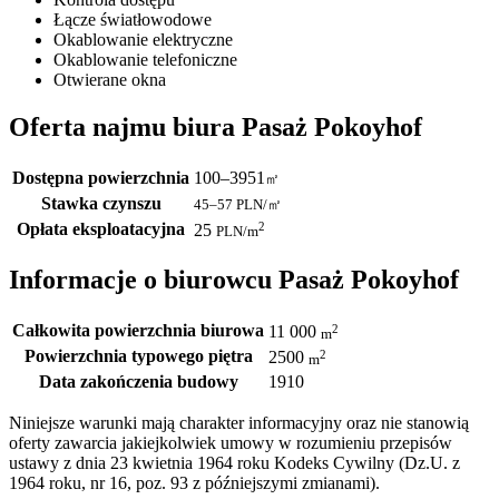
Łącze światłowodowe
Okablowanie elektryczne
Okablowanie telefoniczne
Otwierane okna
Oferta najmu biura Pasaż Pokoyhof
Dostępna powierzchnia
100–3951
㎡
Stawka czynszu
45–57
PLN/㎡
Opłata eksploatacyjna
2
25
PLN
/m
Informacje o biurowcu Pasaż Pokoyhof
Całkowita powierzchnia biurowa
2
11 000
m
Powierzchnia typowego piętra
2
2500
m
Data zakończenia budowy
1910
Niniejsze warunki mają charakter informacyjny oraz nie stanowią
oferty zawarcia jakiejkolwiek umowy w rozumieniu przepisów
ustawy z dnia 23 kwietnia 1964 roku Kodeks Cywilny (Dz.U. z
1964 roku, nr 16, poz. 93 z późniejszymi zmianami).