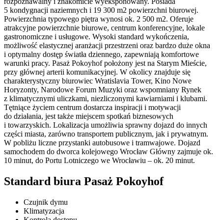
rozpoznawalny i znakomicie wyeksponowany. Posiada
5 kondygnacji naziemnych i 19 300 m2 powierzchni biurowej.
Powierzchnia typowego piętra wynosi ok. 2 500 m2. Oferuje
atrakcyjne powierzchnie biurowe, centrum konferencyjne, lokale
gastronomiczne i usługowe. Wysoki standard wykończenia,
możliwość elastycznej aranżacji przestrzeni oraz bardzo duże okna
i optymalny dostęp światła dziennego, zapewniają komfortowe
warunki pracy. Pasaż Pokoyhof położony jest na Starym Mieście,
przy głównej arterii komunikacyjnej. W okolicy znajduje się
charakterystyczny biurowiec Wratislavia Tower, Kino Nowe
Horyzonty, Narodowe Forum Muzyki oraz wspomniany Rynek
z klimatycznymi uliczkami, niezliczonymi kawiarniami i klubami.
Tętniące życiem centrum dostarcza inspiracji i motywacji
do działania, jest także miejscem spotkań biznesowych
i towarzyskich. Lokalizacja umożliwia sprawny dojazd do innych
części miasta, zarówno transportem publicznym, jak i prywatnym.
W pobliżu liczne przystanki autobusowe i tramwajowe. Dojazd
samochodem do dworca kolejowego Wrocław Główny zajmuje ok.
10 minut, do Portu Lotniczego we Wrocławiu – ok. 20 minut.
Standard biura Pasaż Pokoyhof
Czujnik dymu
Klimatyzacja
Kontrola dostępu