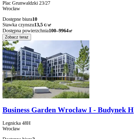
Plac Grunwaldzki
23/27
Wrocław
Dostępne biura
10
Stawka czynszu
13,5
€
/
㎡
Dostępna powierzchnia
100–9964
㎡
Zobacz teraz
Business Garden Wrocław I - Budynek H
Legnicka
48H
Wrocław