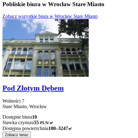
Pobliskie biura w Wrocław Stare Miasto
Zobacz wszystkie biura w Wrocław Stare Miasto
Pod Złotym Dębem
Wolności
7
Stare Miasto,
Wrocław
Dostępne biura
10
Stawka czynszu
55
PLN
/
㎡
Dostępna powierzchnia
100–3247
㎡
Zobacz teraz