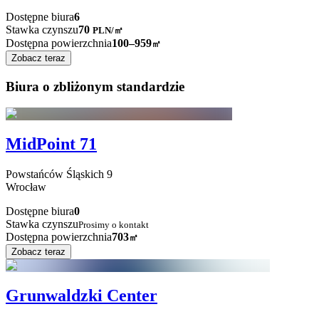
Dostępne biura
6
Stawka czynszu
70
PLN
/
㎡
Dostępna powierzchnia
100–959
㎡
Zobacz teraz
Biura o zbliżonym standardzie
MidPoint 71
Powstańców Śląskich
9
Wrocław
Dostępne biura
0
Stawka czynszu
Prosimy o kontakt
Dostępna powierzchnia
703
㎡
Zobacz teraz
Grunwaldzki Center