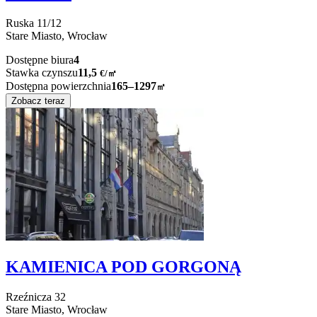
Ruska
11/12
Stare Miasto,
Wrocław
Dostępne biura
4
Stawka czynszu
11,5
€
/
㎡
Dostępna powierzchnia
165–1297
㎡
Zobacz teraz
KAMIENICA POD GORGONĄ
Rzeźnicza
32
Stare Miasto,
Wrocław