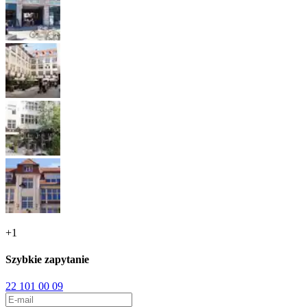
+
1
Szybkie zapytanie
22 101 00 09