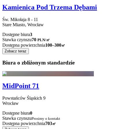
Kamienica Pod Trzema Dębami
Św. Mikołaja
8 - 11
Stare Miasto,
Wrocław
Dostępne biura
3
Stawka czynszu
70
PLN
/
㎡
Dostępna powierzchnia
100–300
㎡
Zobacz teraz
Biura o zbliżonym standardzie
MidPoint 71
Powstańców Śląskich
9
Wrocław
Dostępne biura
0
Stawka czynszu
Prosimy o kontakt
Dostępna powierzchnia
703
㎡