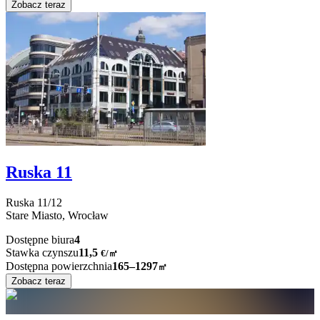
Zobacz teraz
Ruska 11
Ruska
11/12
Stare Miasto,
Wrocław
Dostępne biura
4
Stawka czynszu
11,5
€
/
㎡
Dostępna powierzchnia
165–1297
㎡
Zobacz teraz