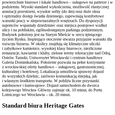
powierzchnie biurowe i lokale handlowo – usługowe na parterze i w
podziemiu. Wysoki standard wykończenia, możliwość elastycznej
aranżacji przestrzeni, wysokie sufity (do 4m) oraz duże okna
i optymalny dostęp światła dziennego, zapewniają komfortowe
warunki pracy w niepowtarzalnych wnętrzach. Do dyspozycji
najemców wspaniały dziedziniec oraz miejsca postojowe wzdłuż
ulicy i na pobliskim, ogólnodostępnym parkingu podziemnym.
Budynek położony jest na Starym Mieście w sercu tętniącego
życiem Rynku. Inspirujące otoczenie stwarza przyjazne warunki dla
rozwoju biznesu. W okolicy znajdują się klimatyczne uliczki
i zabytkowe kamienice, wysokiej klasy biurowce, niezliczone
restauracje, kawiarnie i kluby, zielone tereny rekreacyjne nad Odrą,
Ostrów Tumski, Uniwersytet Wrocławski i centrum handlowe
Galeria Dominikańska. Położenie pozwala na pełne korzystanie
z wrocławskiej oferty handlowo – usługowej, gastronomicznej,
kulturalnej i hotelowej. Lokalizacja umożliwia sprawny dojazd
do wszystkich dzielnic, zarówno komunikacją miejską, jak
i własnym środkiem transportu. W pobliżu liczne przystanki
autobusowe i tramwajowe. Dojazd samochodem do dworca
kolejowego Wrocław Główny zajmuje ok. 10 minut, do Portu
Lotniczego we Wrocławiu – ok. 20 minut.
Standard biura Heritage Gates