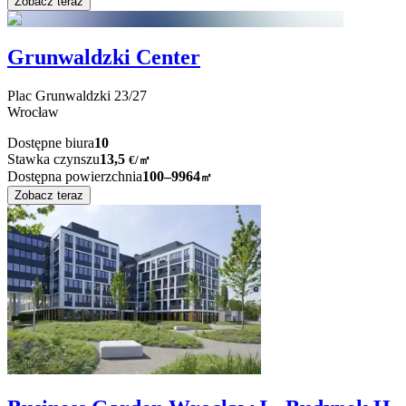
Zobacz teraz
Grunwaldzki Center
Plac Grunwaldzki
23/27
Wrocław
Dostępne biura
10
Stawka czynszu
13,5
€
/
㎡
Dostępna powierzchnia
100–9964
㎡
Zobacz teraz