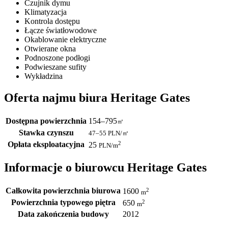
Czujnik dymu
Klimatyzacja
Kontrola dostępu
Łącze światłowodowe
Okablowanie elektryczne
Otwierane okna
Podnoszone podłogi
Podwieszane sufity
Wykładzina
Oferta najmu biura Heritage Gates
Dostępna powierzchnia
154–795
㎡
Stawka czynszu
47–55
PLN/㎡
Opłata eksploatacyjna
2
25
PLN
/m
Informacje o biurowcu Heritage Gates
Całkowita powierzchnia biurowa
2
1600
m
Powierzchnia typowego piętra
2
650
m
Data zakończenia budowy
2012