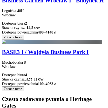
Business Garden Wrocław I - Budynek H
Legnicka
48H
Wrocław
Dostępne biura
2
Stawka czynszu
14,5
€
/
㎡
Dostępna powierzchnia
400–4140
㎡
Zobacz teraz
BASE3 I / Wojdyła Business Park I
Muchoborska
8
Wrocław
Dostępne biura
4
Stawka czynszu
9,75–12
€/㎡
Dostępna powierzchnia
100–4063
㎡
Zobacz teraz
Często zadawane pytania o Heritage
Gates