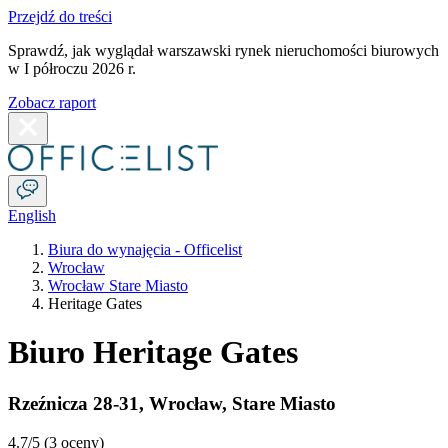
Przejdź do treści
Sprawdź, jak wyglądał warszawski rynek nieruchomości biurowych
w I półroczu 2026 r.
Zobacz raport
English
Biura do wynajęcia - Officelist
Wrocław
Wrocław Stare Miasto
Heritage Gates
Biuro Heritage Gates
Rzeźnicza 28-31
,
Wrocław
,
Stare Miasto
4.7
/5 (
3 oceny
)