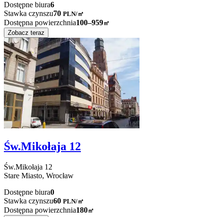
Dostępne biura
6
Stawka czynszu
70
PLN
/
㎡
Dostępna powierzchnia
100–959
㎡
Zobacz teraz
Św.Mikołaja 12
Św.Mikołaja
12
Stare Miasto,
Wrocław
Dostępne biura
0
Stawka czynszu
60
PLN
/
㎡
Dostępna powierzchnia
180
㎡