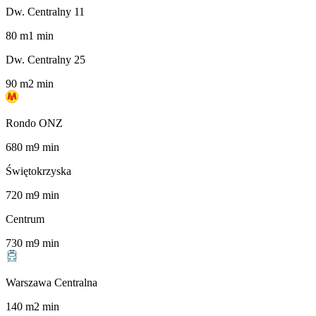
Dw. Centralny 11
80
m
1
min
Dw. Centralny 25
90
m
2
min
Rondo ONZ
680
m
9
min
Świętokrzyska
720
m
9
min
Centrum
730
m
9
min
Warszawa Centralna
140
m
2
min