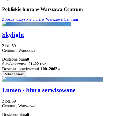
Pobliskie biura w Warszawa Centrum
Zobacz wszystkie biura w Warszawa Centrum
Skylight
Złota
59
Centrum,
Warszawa
Dostępne biura
8
Stawka czynszu
21–22
€/㎡
Dostępna powierzchnia
100–2062
㎡
Zobacz teraz
Lumen - biura serwisowane
Złota
59
Centrum,
Warszawa
Dostępne biura
0