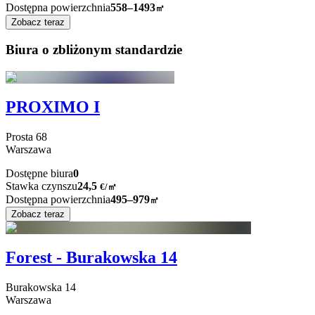
Dostępna powierzchnia
558–1493
㎡
Zobacz teraz
Biura o zbliżonym standardzie
PROXIMO I
Prosta
68
Warszawa
Dostępne biura
0
Stawka czynszu
24,5
€
/
㎡
Dostępna powierzchnia
495–979
㎡
Zobacz teraz
Forest - Burakowska 14
Burakowska
14
Warszawa