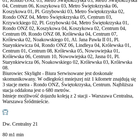
01, Rondo ONZ 03, Metro Świętokrzyska 03, Metro Świętokrzyska
04, Centrum 06, Koszykowa 03, Metro Świętokrzyska 06,
Koszykowa 01, Pl. Grzybowski 03, Metro Świętokrzyska 02,
Rondo ONZ 04, Metro Świętokrzyska 05, Centrum 03,
Krzywickiego 02, Pl. Grzybowski 04, Metro Świętokrzyska 01,
Rondo ONZ 02, Koszykowa 04, Koszykowa 02, Centrum 04,
Centrum 09, Rondo ONZ 08, Królewska 04, Centrum 07,
Królewska 02, Noakowskiego 01, Al. Jana Pawła II 01, Pl.
Starynkiewicza 04, Rondo ONZ 06, Lindleya 04, Królewska 01,
Centrum 01, Centrum 08, Królewska 05, Nowowiejska 01,
Królewska 06, Centrum 10, Nowowiejska 02, Jasna 01, Pl.
Starynkiewicza 06, Noakowskiego 02, Królewska 03, Królewska
08.
Biurowiec Skylight - Biura Serwisowane jest doskonale
skomunikowany. W odległości mniejszej niż 1 kilometr znajdują się
3 stacje metra - Rondo ONZ, Świętokrzyska, Centrum. Najbliższa
stacja oddalona jest o 680 metrów.
Istnieje możliwość dojazdu koleją z 2 stacji - Warszawa Centralna,
Warszawa Śródmieście.
Dw. Centralny 21
80
m
1
min