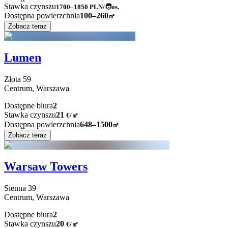
Stawka czynszu
1700–1850
PLN/🧑os.
Dostępna powierzchnia
100–260
㎡
Zobacz teraz
Lumen
Złota
59
Centrum,
Warszawa
Dostępne biura
2
Stawka czynszu
21
€
/
㎡
Dostępna powierzchnia
648–1500
㎡
Zobacz teraz
Warsaw Towers
Sienna
39
Centrum,
Warszawa
Dostępne biura
2
Stawka czynszu
20
€
/
㎡