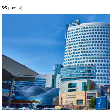
5
/5 (
1 ocena
)