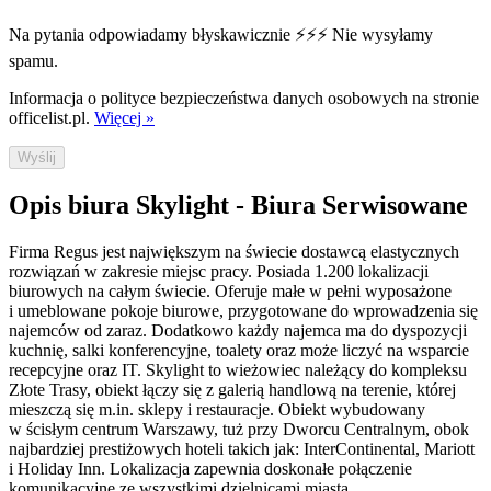
Na pytania odpowiadamy błyskawicznie ⚡⚡⚡ Nie wysyłamy
spamu.
Informacja o polityce bezpieczeństwa danych osobowych na stronie
officelist.pl.
Więcej »
Wyślij
Opis biura Skylight - Biura Serwisowane
Firma Regus jest największym na świecie dostawcą elastycznych
rozwiązań w zakresie miejsc pracy. Posiada 1.200 lokalizacji
biurowych na całym świecie. Oferuje małe w pełni wyposażone
i umeblowane pokoje biurowe, przygotowane do wprowadzenia się
najemców od zaraz. Dodatkowo każdy najemca ma do dyspozycji
kuchnię, salki konferencyjne, toalety oraz może liczyć na wsparcie
recepcyjne oraz IT. Skylight to wieżowiec należący do kompleksu
Złote Trasy, obiekt łączy się z galerią handlową na terenie, której
mieszczą się m.in. sklepy i restauracje. Obiekt wybudowany
w ścisłym centrum Warszawy, tuż przy Dworcu Centralnym, obok
najbardziej prestiżowych hoteli takich jak: InterContinental, Mariott
i Holiday Inn. Lokalizacja zapewnia doskonałe połączenie
komunikacyjne ze wszystkimi dzielnicami miasta.