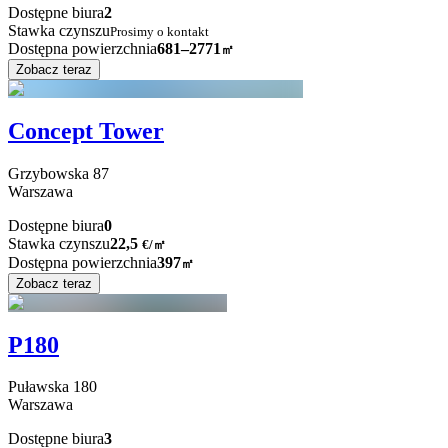
Dostępne biura
2
Stawka czynszu
Prosimy o kontakt
Dostępna powierzchnia
681–2771
㎡
Zobacz teraz
Concept Tower
Grzybowska
87
Warszawa
Dostępne biura
0
Stawka czynszu
22,5
€
/
㎡
Dostępna powierzchnia
397
㎡
Zobacz teraz
P180
Puławska
180
Warszawa
Dostępne biura
3