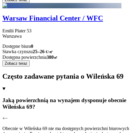
Warsaw Financial Center / WFC
Emilii Plater
53
Warszawa
Dostępne biura
0
Stawka czynszu
25–26
€/㎡
Dostępna powierzchnia
380
㎡
Zobacz teraz
Często zadawane pytania o Wileńska 69
Jaką powierzchnią na wynajem dysponuje obecnie
Wileńska 69?
+
−
Obecnie w Wileńska 69 nie ma dostępnych powierzchni biurowych