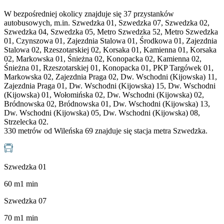
W bezpośredniej okolicy znajduje się 37 przystanków
autobusowych, m.in. Szwedzka 01, Szwedzka 07, Szwedzka 02,
Szwedzka 04, Szwedzka 05, Metro Szwedzka 52, Metro Szwedzka
01, Czynszowa 01, Zajezdnia Stalowa 01, Środkowa 01, Zajezdnia
Stalowa 02, Rzeszotarskiej 02, Korsaka 01, Kamienna 01, Korsaka
02, Markowska 01, Śnieżna 02, Konopacka 02, Kamienna 02,
Śnieżna 01, Rzeszotarskiej 01, Konopacka 01, PKP Targówek 01,
Markowska 02, Zajezdnia Praga 02, Dw. Wschodni (Kijowska) 11,
Zajezdnia Praga 01, Dw. Wschodni (Kijowska) 15, Dw. Wschodni
(Kijowska) 01, Wołomińska 02, Dw. Wschodni (Kijowska) 02,
Bródnowska 02, Bródnowska 01, Dw. Wschodni (Kijowska) 13,
Dw. Wschodni (Kijowska) 05, Dw. Wschodni (Kijowska) 08,
Strzelecka 02.
330 metrów od Wileńska 69 znajduje się stacja metra Szwedzka.
Szwedzka 01
60
m
1
min
Szwedzka 07
70
m
1
min