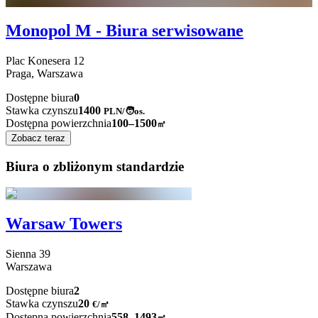
Monopol M - Biura serwisowane
Plac Konesera
12
Praga,
Warszawa
Dostępne biura
0
Stawka czynszu
1400
PLN
/
🧑os.
Dostępna powierzchnia
100–1500
㎡
Zobacz teraz
Biura o zbliżonym standardzie
Warsaw Towers
Sienna
39
Warszawa
Dostępne biura
2
Stawka czynszu
20
€
/
㎡
Dostępna powierzchnia
558–1493
㎡