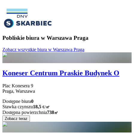
Pobliskie biura w Warszawa Praga
Zobacz wszystkie biura w Warszawa Praga
Koneser Centrum Praskie Budynek O
Plac Konesera
9
Praga,
Warszawa
Dostępne biura
0
Stawka czynszu
18,5
€
/
㎡
Dostępna powierzchnia
738
㎡
Zobacz teraz