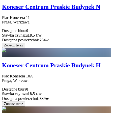
Koneser Centrum Praskie Budynek N
Plac Konesera
11
Praga,
Warszawa
Dostępne biura
0
Stawka czynszu
18,5
€
/
㎡
Dostępna powierzchnia
234
㎡
Zobacz teraz
Koneser Centrum Praskie Budynek H
Plac Konesera
10A
Praga,
Warszawa
Dostępne biura
0
Stawka czynszu
18,5
€
/
㎡
Dostępna powierzchnia
839
㎡
Zobacz teraz