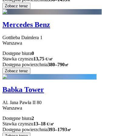
Zobacz teraz
Mercedes Benz
Gottlieba Daimlera
1
Warszawa
Dostępne biura
0
Stawka czynszu
13,75
€
/
㎡
Dostępna powierzchnia
380–790
㎡
Zobacz teraz
Babka Tower
Al. Jana Pawła II
80
Warszawa
Dostępne biura
2
Stawka czynszu
13–18
€/㎡
Dostępna powierzchnia
393–1793
㎡
Zobacz teraz