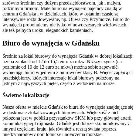
zarówno średnim czy dużym przedsiębiorstwom, jak i małym,
rodzinnym firmom. Małe biuro na wynajem najemcy znajdą w
centrum Gdańska i w dzielnicach, które w ostatnim czasie są
intensywnie rozbudowywane, np. Oliwa czy Przymorze. Biuro do
wynajęcia proponujemy nie tylko w nowoczesnych wieżowcach,
ale też pełnych uroku, eleganckich kamieniach.
Biuro do wynajęcia w Gdańsku
Średnio za lokal biurowy do wynajęcia Gdańsk w dobrej lokalizacji
trzeba zapłacić od 12 do 15,5 euro za mkw. Niższy czynsz (na
poziomie od 10 do 12 euro za mkw.) można sobie zapewnić,
wybierając biuro w jednym z biurowców klasy B. Więcej zapłacą ci
przedsiębiorcy, których interesuje lokal biurowy położony na
jednym z najwyższych pięter, często z widokiem na morze.
Świetne lokalizacje
Nasza oferta w mieście Gdańsk to biura do wynajęcia znajdujące się
w doskonale zlokalizowanych biurowcach. Większość z nich
położona jest w pobliżu przystanków SKM lub przy głównej arterii
komunikacyjnej Trójmiasta. Gdańsk jest dobrze skomunikowany z
innymi częściami kraju, jak również z resztą świata poprzez
międzynarodowy port lotniczy i połączenia morskie.