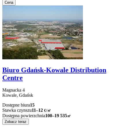
Cena
Biuro Gdańsk-Kowale Distribution
Centre
Magnacka
4
Kowale,
Gdańsk
Dostępne biura
15
Stawka czynszu
11–12
€/㎡
Dostępna powierzchnia
100–19 535
㎡
Zobacz teraz