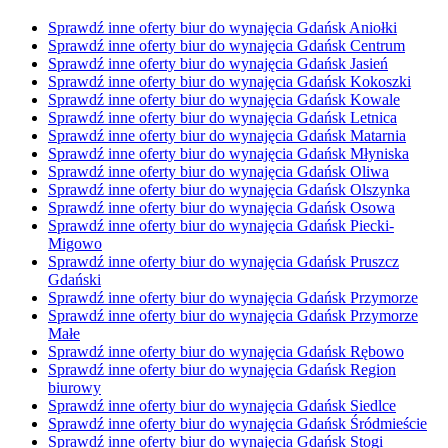
Sprawdź inne oferty biur do wynajęcia Gdańsk Aniołki
Sprawdź inne oferty biur do wynajęcia Gdańsk Centrum
Sprawdź inne oferty biur do wynajęcia Gdańsk Jasień
Sprawdź inne oferty biur do wynajęcia Gdańsk Kokoszki
Sprawdź inne oferty biur do wynajęcia Gdańsk Kowale
Sprawdź inne oferty biur do wynajęcia Gdańsk Letnica
Sprawdź inne oferty biur do wynajęcia Gdańsk Matarnia
Sprawdź inne oferty biur do wynajęcia Gdańsk Młyniska
Sprawdź inne oferty biur do wynajęcia Gdańsk Oliwa
Sprawdź inne oferty biur do wynajęcia Gdańsk Olszynka
Sprawdź inne oferty biur do wynajęcia Gdańsk Osowa
Sprawdź inne oferty biur do wynajęcia Gdańsk Piecki-
Migowo
Sprawdź inne oferty biur do wynajęcia Gdańsk Pruszcz
Gdański
Sprawdź inne oferty biur do wynajęcia Gdańsk Przymorze
Sprawdź inne oferty biur do wynajęcia Gdańsk Przymorze
Małe
Sprawdź inne oferty biur do wynajęcia Gdańsk Rębowo
Sprawdź inne oferty biur do wynajęcia Gdańsk Region
biurowy
Sprawdź inne oferty biur do wynajęcia Gdańsk Siedlce
Sprawdź inne oferty biur do wynajęcia Gdańsk Śródmieście
Sprawdź inne oferty biur do wynajęcia Gdańsk Stogi