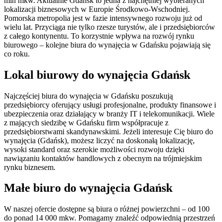
mln mkw. Aktualnie Gdańsk to jedna z najchętniej wybieranych
lokalizacji biznesowych w Europie Środkowo-Wschodniej.
Pomorska metropolia jest w fazie intensywnego rozwoju już od
wielu lat. Przyciąga nie tylko rzesze turystów, ale i przedsiębiorców
z całego kontynentu. To korzystnie wpływa na rozwój rynku
biurowego – kolejne biura do wynajęcia w Gdańsku pojawiają się
co roku.
Lokal biurowy do wynajęcia Gdańsk
Najczęściej biura do wynajęcia w Gdańsku poszukują
przedsiębiorcy oferujący usługi profesjonalne, produkty finansowe i
ubezpieczenia oraz działający w branży IT i telekomunikacji. Wiele
z mających siedzibę w Gdańsku firm współpracuje z
przedsiębiorstwami skandynawskimi. Jeżeli interesuje Cię biuro do
wynajęcia (Gdańsk), możesz liczyć na doskonałą lokalizację,
wysoki standard oraz szerokie możliwości rozwoju dzięki
nawiązaniu kontaktów handlowych z obecnym na trójmiejskim
rynku biznesem.
Małe biuro do wynajęcia Gdańsk
W naszej ofercie dostępne są biura o różnej powierzchni – od 100
do ponad 14 000 mkw. Pomagamy znaleźć odpowiednią przestrzeń