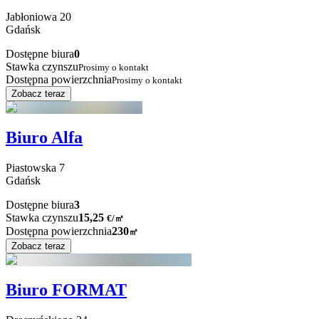
Jabłoniowa
20
Gdańsk
Dostępne biura
0
Stawka czynszu
Prosimy o kontakt
Dostępna powierzchnia
Prosimy o kontakt
Zobacz teraz
Biuro Alfa
Piastowska
7
Gdańsk
Dostępne biura
3
Stawka czynszu
15,25
€
/
㎡
Dostępna powierzchnia
230
㎡
Zobacz teraz
Biuro FORMAT