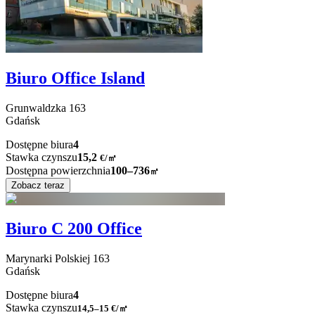
Biuro Office Island
Grunwaldzka
163
Gdańsk
Dostępne biura
4
Stawka czynszu
15,2
€
/
㎡
Dostępna powierzchnia
100–736
㎡
Zobacz teraz
Biuro C 200 Office
Marynarki Polskiej
163
Gdańsk
Dostępne biura
4
Stawka czynszu
14,5–15
€/㎡