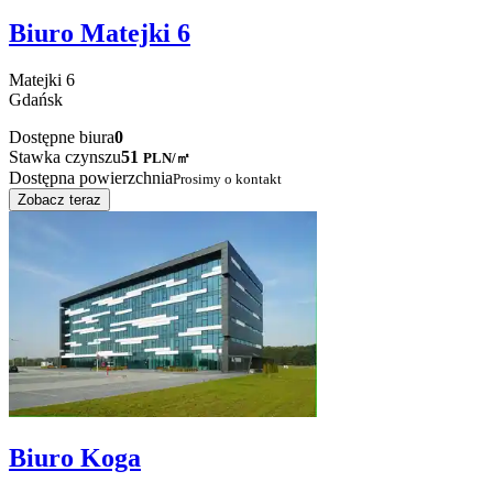
Biuro Matejki 6
Matejki
6
Gdańsk
Dostępne biura
0
Stawka czynszu
51
PLN
/
㎡
Dostępna powierzchnia
Prosimy o kontakt
Zobacz teraz
Biuro Koga