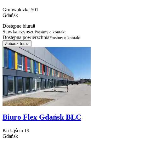
Grunwaldzka
501
Gdańsk
Dostępne biura
0
Stawka czynszu
Prosimy o kontakt
Dostępna powierzchnia
Prosimy o kontakt
Zobacz teraz
Biuro Flex Gdańsk BLC
Ku Ujściu
19
Gdańsk