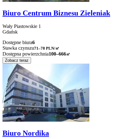
Biuro Centrum Biznesu Zieleniak
Wały Piastowskie
1
Gdańsk
Dostępne biura
6
Stawka czynszu
71–78
PLN/㎡
Dostępna powierzchnia
100–666
㎡
Zobacz teraz
Biuro Nordika