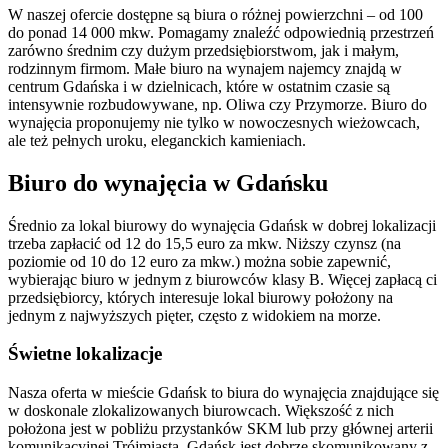
W naszej ofercie dostępne są biura o różnej powierzchni – od 100
do ponad 14 000 mkw. Pomagamy znaleźć odpowiednią przestrzeń
zarówno średnim czy dużym przedsiębiorstwom, jak i małym,
rodzinnym firmom. Małe biuro na wynajem najemcy znajdą w
centrum Gdańska i w dzielnicach, które w ostatnim czasie są
intensywnie rozbudowywane, np. Oliwa czy Przymorze. Biuro do
wynajęcia proponujemy nie tylko w nowoczesnych wieżowcach,
ale też pełnych uroku, eleganckich kamieniach.
Biuro do wynajęcia w Gdańsku
Średnio za lokal biurowy do wynajęcia Gdańsk w dobrej lokalizacji
trzeba zapłacić od 12 do 15,5 euro za mkw. Niższy czynsz (na
poziomie od 10 do 12 euro za mkw.) można sobie zapewnić,
wybierając biuro w jednym z biurowców klasy B. Więcej zapłacą ci
przedsiębiorcy, których interesuje lokal biurowy położony na
jednym z najwyższych pięter, często z widokiem na morze.
Świetne lokalizacje
Nasza oferta w mieście Gdańsk to biura do wynajęcia znajdujące się
w doskonale zlokalizowanych biurowcach. Większość z nich
położona jest w pobliżu przystanków SKM lub przy głównej arterii
komunikacyjnej Trójmiasta. Gdańsk jest dobrze skomunikowany z