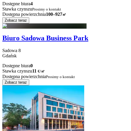
Dostępne biura
4
Stawka czynszu
Prosimy o kontakt
Dostępna powierzchnia
100–927
㎡
Zobacz teraz
Biuro Sadowa Business Park
Sadowa
8
Gdańsk
Dostępne biura
0
Stawka czynszu
11
€
/
㎡
Dostępna powierzchnia
Prosimy o kontakt
Zobacz teraz