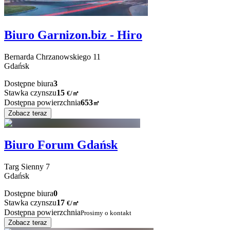
Biuro Garnizon.biz - Hiro
Bernarda Chrzanowskiego
11
Gdańsk
Dostępne biura
3
Stawka czynszu
15
€
/
㎡
Dostępna powierzchnia
653
㎡
Zobacz teraz
Biuro Forum Gdańsk
Targ Sienny
7
Gdańsk
Dostępne biura
0
Stawka czynszu
17
€
/
㎡
Dostępna powierzchnia
Prosimy o kontakt
Zobacz teraz