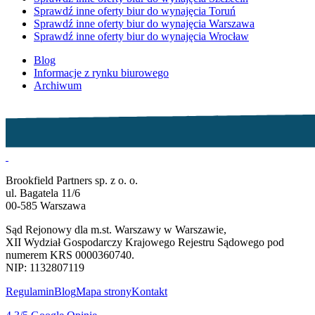
Sprawdź inne oferty biur do wynajęcia Toruń
Sprawdź inne oferty biur do wynajęcia Warszawa
Sprawdź inne oferty biur do wynajęcia Wrocław
Blog
Informacje z rynku biurowego
Archiwum
Brookfield Partners sp. z o. o.
ul. Bagatela 11/6
00-585 Warszawa
Sąd Rejonowy dla m.st. Warszawy w Warszawie,
XII Wydział Gospodarczy Krajowego Rejestru Sądowego pod
numerem KRS 0000360740.
NIP: 1132807119
Regulamin
Blog
Mapa strony
Kontakt