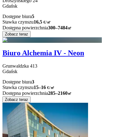
Droszyńskiego
24
Gdańsk
Dostępne biura
5
Stawka czynszu
16,5
€
/
㎡
Dostępna powierzchnia
300–7484
㎡
Zobacz teraz
Biuro Alchemia IV - Neon
Grunwaldzka
413
Gdańsk
Dostępne biura
3
Stawka czynszu
15–16
€/㎡
Dostępna powierzchnia
285–2160
㎡
Zobacz teraz