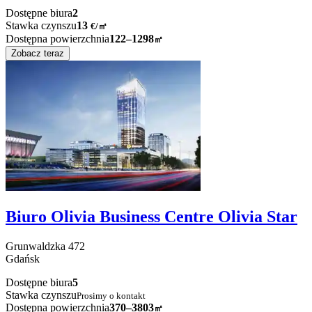
Dostępne biura
2
Stawka czynszu
13
€
/
㎡
Dostępna powierzchnia
122–1298
㎡
Zobacz teraz
Biuro Olivia Business Centre Olivia Star
Grunwaldzka
472
Gdańsk
Dostępne biura
5
Stawka czynszu
Prosimy o kontakt
Dostępna powierzchnia
370–3803
㎡