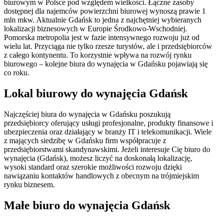
biurowym w Polsce pod względem wielkości. Łączne zasoby
dostępnej dla najemców powierzchni biurowej wynoszą prawie 1
mln mkw. Aktualnie Gdańsk to jedna z najchętniej wybieranych
lokalizacji biznesowych w Europie Środkowo-Wschodniej.
Pomorska metropolia jest w fazie intensywnego rozwoju już od
wielu lat. Przyciąga nie tylko rzesze turystów, ale i przedsiębiorców
z całego kontynentu. To korzystnie wpływa na rozwój rynku
biurowego – kolejne biura do wynajęcia w Gdańsku pojawiają się
co roku.
Lokal biurowy do wynajęcia Gdańsk
Najczęściej biura do wynajęcia w Gdańsku poszukują
przedsiębiorcy oferujący usługi profesjonalne, produkty finansowe i
ubezpieczenia oraz działający w branży IT i telekomunikacji. Wiele
z mających siedzibę w Gdańsku firm współpracuje z
przedsiębiorstwami skandynawskimi. Jeżeli interesuje Cię biuro do
wynajęcia (Gdańsk), możesz liczyć na doskonałą lokalizację,
wysoki standard oraz szerokie możliwości rozwoju dzięki
nawiązaniu kontaktów handlowych z obecnym na trójmiejskim
rynku biznesem.
Małe biuro do wynajęcia Gdańsk