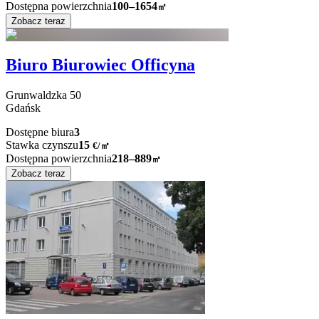
Dostępna powierzchnia
100–1654
㎡
Zobacz teraz
Biuro Biurowiec Officyna
Grunwaldzka
50
Gdańsk
Dostępne biura
3
Stawka czynszu
15
€
/
㎡
Dostępna powierzchnia
218–889
㎡
Zobacz teraz