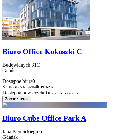
Biuro Office Kokoszki C
Budowlanych
31C
Gdańsk
Dostępne biura
0
Stawka czynszu
46
PLN
/
㎡
Dostępna powierzchnia
Prosimy o kontakt
Zobacz teraz
Biuro Cube Office Park A
Jana Pałubickiego
6
Gdańsk