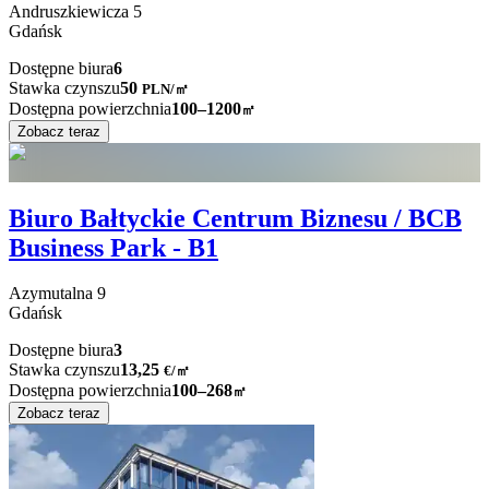
Andruszkiewicza
5
Gdańsk
Dostępne biura
6
Stawka czynszu
50
PLN
/
㎡
Dostępna powierzchnia
100–1200
㎡
Zobacz teraz
Biuro Bałtyckie Centrum Biznesu / BCB
Business Park - B1
Azymutalna
9
Gdańsk
Dostępne biura
3
Stawka czynszu
13,25
€
/
㎡
Dostępna powierzchnia
100–268
㎡
Zobacz teraz