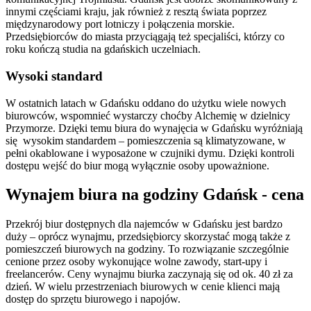
innymi częściami kraju, jak również z resztą świata poprzez
międzynarodowy port lotniczy i połączenia morskie.
Przedsiębiorców do miasta przyciągają też specjaliści, którzy co
roku kończą studia na gdańskich uczelniach.
Wysoki standard
W ostatnich latach w Gdańsku oddano do użytku wiele nowych
biurowców, wspomnieć wystarczy choćby Alchemię w dzielnicy
Przymorze. Dzięki temu biura do wynajęcia w Gdańsku wyróżniają
się wysokim standardem – pomieszczenia są klimatyzowane, w
pełni okablowane i wyposażone w czujniki dymu. Dzięki kontroli
dostępu wejść do biur mogą wyłącznie osoby upoważnione.
Wynajem biura na godziny Gdańsk - cena
Przekrój biur dostępnych dla najemców w Gdańsku jest bardzo
duży – oprócz wynajmu, przedsiębiorcy skorzystać mogą także z
pomieszczeń biurowych na godziny. To rozwiązanie szczególnie
cenione przez osoby wykonujące wolne zawody, start-upy i
freelancerów. Ceny wynajmu biurka zaczynają się od ok. 40 zł za
dzień. W wielu przestrzeniach biurowych w cenie klienci mają
dostęp do sprzętu biurowego i napojów.