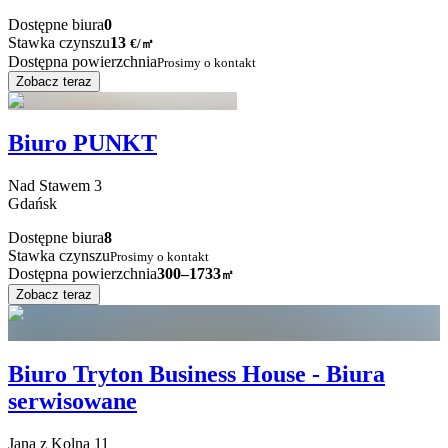
Dostępne biura
0
Stawka czynszu
13
€
/
㎡
Dostępna powierzchnia
Prosimy o kontakt
Zobacz teraz
Biuro PUNKT
Nad Stawem
3
Gdańsk
Dostępne biura
8
Stawka czynszu
Prosimy o kontakt
Dostępna powierzchnia
300–1733
㎡
Zobacz teraz
Biuro Tryton Business House - Biura
serwisowane
Jana z Kolna
11