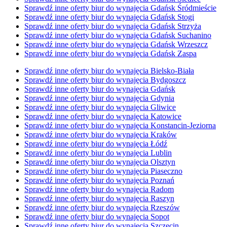
Sprawdź inne oferty biur do wynajęcia Gdańsk Śródmieście
Sprawdź inne oferty biur do wynajęcia Gdańsk Stogi
Sprawdź inne oferty biur do wynajęcia Gdańsk Strzyża
Sprawdź inne oferty biur do wynajęcia Gdańsk Suchanino
Sprawdź inne oferty biur do wynajęcia Gdańsk Wrzeszcz
Sprawdź inne oferty biur do wynajęcia Gdańsk Zaspa
Sprawdź inne oferty biur do wynajęcia Bielsko-Biała
Sprawdź inne oferty biur do wynajęcia Bydgoszcz
Sprawdź inne oferty biur do wynajęcia Gdańsk
Sprawdź inne oferty biur do wynajęcia Gdynia
Sprawdź inne oferty biur do wynajęcia Gliwice
Sprawdź inne oferty biur do wynajęcia Katowice
Sprawdź inne oferty biur do wynajęcia Konstancin-Jeziorna
Sprawdź inne oferty biur do wynajęcia Kraków
Sprawdź inne oferty biur do wynajęcia Łódź
Sprawdź inne oferty biur do wynajęcia Lublin
Sprawdź inne oferty biur do wynajęcia Olsztyn
Sprawdź inne oferty biur do wynajęcia Piaseczno
Sprawdź inne oferty biur do wynajęcia Poznań
Sprawdź inne oferty biur do wynajęcia Radom
Sprawdź inne oferty biur do wynajęcia Raszyn
Sprawdź inne oferty biur do wynajęcia Rzeszów
Sprawdź inne oferty biur do wynajęcia Sopot
Sprawdź inne oferty biur do wynajęcia Szczecin