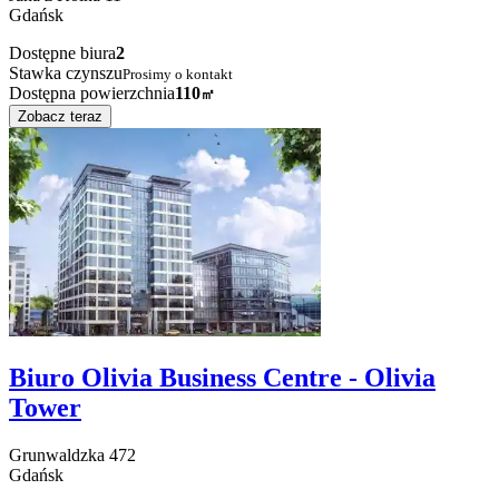
Gdańsk
Dostępne biura
2
Stawka czynszu
Prosimy o kontakt
Dostępna powierzchnia
110
㎡
Zobacz teraz
Biuro Olivia Business Centre - Olivia
Tower
Grunwaldzka
472
Gdańsk