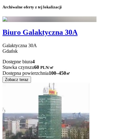
Archiwalne oferty z tej lokalizacji
Biuro Galaktyczna 30A
Galaktyczna
30A
Gdańsk
Dostępne biura
4
Stawka czynszu
60
PLN
/
㎡
Dostępna powierzchnia
100–450
㎡
Zobacz teraz