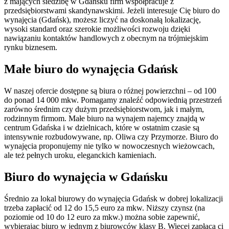
z mających siedzibę w Gdańsku firm współpracuje z
przedsiębiorstwami skandynawskimi. Jeżeli interesuje Cię biuro do
wynajęcia (Gdańsk), możesz liczyć na doskonałą lokalizację,
wysoki standard oraz szerokie możliwości rozwoju dzięki
nawiązaniu kontaktów handlowych z obecnym na trójmiejskim
rynku biznesem.
Małe biuro do wynajęcia Gdańsk
W naszej ofercie dostępne są biura o różnej powierzchni – od 100
do ponad 14 000 mkw. Pomagamy znaleźć odpowiednią przestrzeń
zarówno średnim czy dużym przedsiębiorstwom, jak i małym,
rodzinnym firmom. Małe biuro na wynajem najemcy znajdą w
centrum Gdańska i w dzielnicach, które w ostatnim czasie są
intensywnie rozbudowywane, np. Oliwa czy Przymorze. Biuro do
wynajęcia proponujemy nie tylko w nowoczesnych wieżowcach,
ale też pełnych uroku, eleganckich kamieniach.
Biuro do wynajęcia w Gdańsku
Średnio za lokal biurowy do wynajęcia Gdańsk w dobrej lokalizacji
trzeba zapłacić od 12 do 15,5 euro za mkw. Niższy czynsz (na
poziomie od 10 do 12 euro za mkw.) można sobie zapewnić,
wybierając biuro w jednym z biurowców klasy B. Więcej zapłacą ci