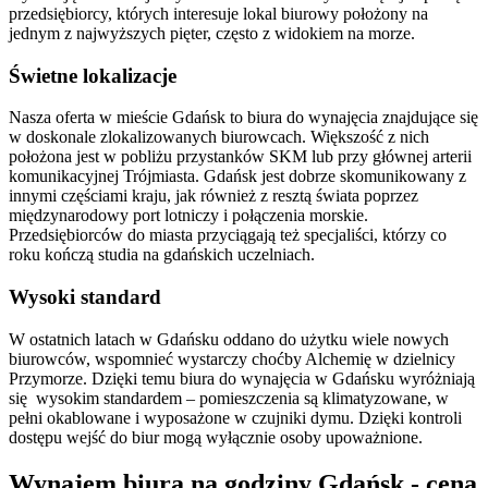
przedsiębiorcy, których interesuje lokal biurowy położony na
jednym z najwyższych pięter, często z widokiem na morze.
Świetne lokalizacje
Nasza oferta w mieście Gdańsk to biura do wynajęcia znajdujące się
w doskonale zlokalizowanych biurowcach. Większość z nich
położona jest w pobliżu przystanków SKM lub przy głównej arterii
komunikacyjnej Trójmiasta. Gdańsk jest dobrze skomunikowany z
innymi częściami kraju, jak również z resztą świata poprzez
międzynarodowy port lotniczy i połączenia morskie.
Przedsiębiorców do miasta przyciągają też specjaliści, którzy co
roku kończą studia na gdańskich uczelniach.
Wysoki standard
W ostatnich latach w Gdańsku oddano do użytku wiele nowych
biurowców, wspomnieć wystarczy choćby Alchemię w dzielnicy
Przymorze. Dzięki temu biura do wynajęcia w Gdańsku wyróżniają
się wysokim standardem – pomieszczenia są klimatyzowane, w
pełni okablowane i wyposażone w czujniki dymu. Dzięki kontroli
dostępu wejść do biur mogą wyłącznie osoby upoważnione.
Wynajem biura na godziny Gdańsk - cena