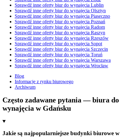
Sprawdź inne oferty biur do wynajęcia Lublin
Sprawdź inne oferty biur do wynajęcia Olsztyn
Sprawdź inne oferty biur do wynajęcia Piaseczno
Sprawdź inne oferty biur do wynajęcia Poznań
Sprawdź inne oferty biur do wynajęcia Radom
Sprawdź inne oferty biur do wynajęcia Raszyn
Sprawdź inne oferty biur do wynajęcia Rzeszów
Sprawdź inne oferty biur do wynajęcia Sopot
Sprawdź inne oferty biur do wynajęcia Szczecin
Sprawdź inne oferty biur do wynajęcia Toruń
Sprawdź inne oferty biur do wynajęcia Warszawa
Sprawdź inne oferty biur do wynajęcia Wrocław
Blog
Informacje z rynku biurowego
Archiwum
Często zadawane pytania — biura do
wynajęcia w Gdańsku
Jakie są najpopularniejsze budynki biurowe w