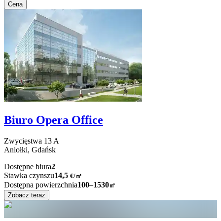
Cena
Biuro Opera Office
Zwycięstwa
13 A
Aniołki,
Gdańsk
Dostępne biura
2
Stawka czynszu
14,5
€
/
㎡
Dostępna powierzchnia
100–1530
㎡
Zobacz teraz