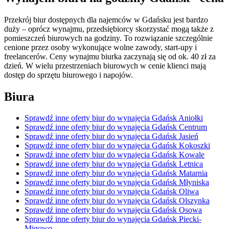
Przekrój biur dostępnych dla najemców w Gdańsku jest bardzo
duży – oprócz wynajmu, przedsiębiorcy skorzystać mogą także z
pomieszczeń biurowych na godziny. To rozwiązanie szczególnie
cenione przez osoby wykonujące wolne zawody, start-upy i
freelancerów. Ceny wynajmu biurka zaczynają się od ok. 40 zł za
dzień. W wielu przestrzeniach biurowych w cenie klienci mają
dostęp do sprzętu biurowego i napojów.
Biura
Sprawdź inne oferty biur do wynajęcia Gdańsk Aniołki
Sprawdź inne oferty biur do wynajęcia Gdańsk Centrum
Sprawdź inne oferty biur do wynajęcia Gdańsk Jasień
Sprawdź inne oferty biur do wynajęcia Gdańsk Kokoszki
Sprawdź inne oferty biur do wynajęcia Gdańsk Kowale
Sprawdź inne oferty biur do wynajęcia Gdańsk Letnica
Sprawdź inne oferty biur do wynajęcia Gdańsk Matarnia
Sprawdź inne oferty biur do wynajęcia Gdańsk Młyniska
Sprawdź inne oferty biur do wynajęcia Gdańsk Oliwa
Sprawdź inne oferty biur do wynajęcia Gdańsk Olszynka
Sprawdź inne oferty biur do wynajęcia Gdańsk Osowa
Sprawdź inne oferty biur do wynajęcia Gdańsk Piecki-
Migowo