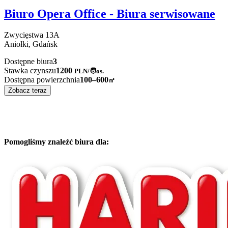
Biuro Opera Office - Biura serwisowane
Zwycięstwa
13A
Aniołki,
Gdańsk
Dostępne biura
3
Stawka czynszu
1200
PLN
/
🧑os.
Dostępna powierzchnia
100–600
㎡
Zobacz teraz
Pomogliśmy znaleźć biura dla: