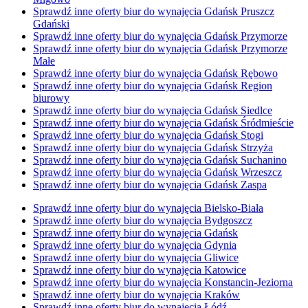
Sprawdź inne oferty biur do wynajęcia Gdańsk Pruszcz
Gdański
Sprawdź inne oferty biur do wynajęcia Gdańsk Przymorze
Sprawdź inne oferty biur do wynajęcia Gdańsk Przymorze
Małe
Sprawdź inne oferty biur do wynajęcia Gdańsk Rębowo
Sprawdź inne oferty biur do wynajęcia Gdańsk Region
biurowy
Sprawdź inne oferty biur do wynajęcia Gdańsk Siedlce
Sprawdź inne oferty biur do wynajęcia Gdańsk Śródmieście
Sprawdź inne oferty biur do wynajęcia Gdańsk Stogi
Sprawdź inne oferty biur do wynajęcia Gdańsk Strzyża
Sprawdź inne oferty biur do wynajęcia Gdańsk Suchanino
Sprawdź inne oferty biur do wynajęcia Gdańsk Wrzeszcz
Sprawdź inne oferty biur do wynajęcia Gdańsk Zaspa
Sprawdź inne oferty biur do wynajęcia Bielsko-Biała
Sprawdź inne oferty biur do wynajęcia Bydgoszcz
Sprawdź inne oferty biur do wynajęcia Gdańsk
Sprawdź inne oferty biur do wynajęcia Gdynia
Sprawdź inne oferty biur do wynajęcia Gliwice
Sprawdź inne oferty biur do wynajęcia Katowice
Sprawdź inne oferty biur do wynajęcia Konstancin-Jeziorna
Sprawdź inne oferty biur do wynajęcia Kraków
Sprawdź inne oferty biur do wynajęcia Łódź