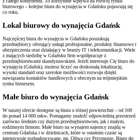
z całego kontynentu. To korzystnie wpływa na rozwój rynku
biurowego – kolejne biura do wynajęcia w Gdańsku pojawiają się
co roku.
Lokal biurowy do wynajęcia Gdańsk
Najczęściej biura do wynajęcia w Gdańsku poszukują
przedsiębiorcy oferujący usługi profesjonalne, produkty finansowe i
ubezpieczenia oraz działający w branży IT i telekomunikacji. Wiele
z mających siedzibę w Gdańsku firm współpracuje z
przedsiębiorstwami skandynawskimi. Jeżeli interesuje Cię biuro do
wynajęcia (Gdańsk), możesz liczyć na doskonałą lokalizację,
wysoki standard oraz szerokie możliwości rozwoju dzięki
nawiązaniu kontaktów handlowych z obecnym na trójmiejskim
rynku biznesem.
Małe biuro do wynajęcia Gdańsk
W naszej ofercie dostępne są biura o różnej powierzchni – od 100
do ponad 14 000 mkw. Pomagamy znaleźć odpowiednią przestrzeń
zarówno średnim czy dużym przedsiębiorstwom, jak i małym,
rodzinnym firmom. Małe biuro na wynajem najemcy znajdą w
centrum Gdańska i w dzielnicach, które w ostatnim czasie są
intensywnie rozbudowywane, np. Oliwa czy Przymorze. Biuro do