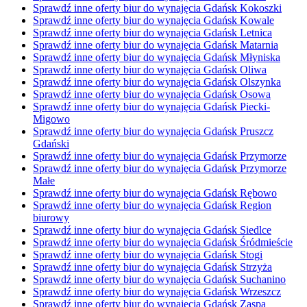
Sprawdź inne oferty biur do wynajęcia Gdańsk Kokoszki
Sprawdź inne oferty biur do wynajęcia Gdańsk Kowale
Sprawdź inne oferty biur do wynajęcia Gdańsk Letnica
Sprawdź inne oferty biur do wynajęcia Gdańsk Matarnia
Sprawdź inne oferty biur do wynajęcia Gdańsk Młyniska
Sprawdź inne oferty biur do wynajęcia Gdańsk Oliwa
Sprawdź inne oferty biur do wynajęcia Gdańsk Olszynka
Sprawdź inne oferty biur do wynajęcia Gdańsk Osowa
Sprawdź inne oferty biur do wynajęcia Gdańsk Piecki-
Migowo
Sprawdź inne oferty biur do wynajęcia Gdańsk Pruszcz
Gdański
Sprawdź inne oferty biur do wynajęcia Gdańsk Przymorze
Sprawdź inne oferty biur do wynajęcia Gdańsk Przymorze
Małe
Sprawdź inne oferty biur do wynajęcia Gdańsk Rębowo
Sprawdź inne oferty biur do wynajęcia Gdańsk Region
biurowy
Sprawdź inne oferty biur do wynajęcia Gdańsk Siedlce
Sprawdź inne oferty biur do wynajęcia Gdańsk Śródmieście
Sprawdź inne oferty biur do wynajęcia Gdańsk Stogi
Sprawdź inne oferty biur do wynajęcia Gdańsk Strzyża
Sprawdź inne oferty biur do wynajęcia Gdańsk Suchanino
Sprawdź inne oferty biur do wynajęcia Gdańsk Wrzeszcz
Sprawdź inne oferty biur do wynajęcia Gdańsk Zaspa