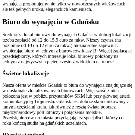
wynajęcia proponujemy nie tylko w nowoczesnych wieżowcach,
ale też pełnych uroku, eleganckich kamieniach.
Biuro do wynajęcia w Gdańsku
Średnio za lokal biurowy do wynajęcia Gdańsk w dobrej lokalizacji
trzeba zapłacić od 12 do 15,5 euro za mkw. Niższy czynsz (na
poziomie od 10 do 12 euro za mkw.) można sobie zapewnić,
wybierając biuro w jednym z biurowców klasy B. Więcej zapłacą ci
przedsiębiorcy, których interesuje lokal biurowy położony na
jednym z najwyższych pięter, często z widokiem na morze.
Świetne lokalizacje
Nasza oferta w mieście Gdańsk to biura do wynajęcia znajdujące się
w doskonale zlokalizowanych biurowcach. Większość z nich
położona jest w pobliżu przystanków SKM lub przy głównej arterii
komunikacyjnej Trójmiasta. Gdańsk jest dobrze skomunikowany z
innymi częściami kraju, jak również z resztą świata poprzez
międzynarodowy port lotniczy i połączenia morskie.
Przedsiębiorców do miasta przyciągają też specjaliści, którzy co
roku kończą studia na gdańskich uczelniach.
Wysoki standard