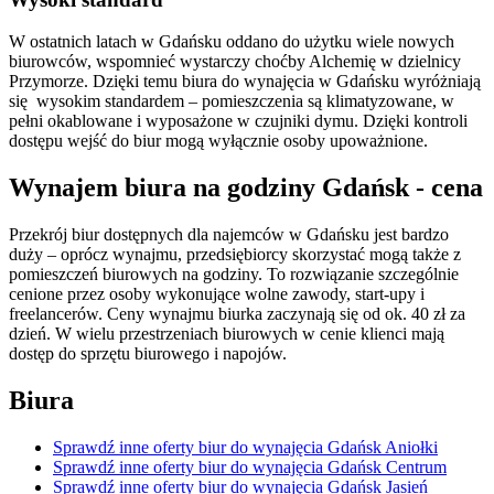
W ostatnich latach w Gdańsku oddano do użytku wiele nowych
biurowców, wspomnieć wystarczy choćby Alchemię w dzielnicy
Przymorze. Dzięki temu biura do wynajęcia w Gdańsku wyróżniają
się wysokim standardem – pomieszczenia są klimatyzowane, w
pełni okablowane i wyposażone w czujniki dymu. Dzięki kontroli
dostępu wejść do biur mogą wyłącznie osoby upoważnione.
Wynajem biura na godziny Gdańsk - cena
Przekrój biur dostępnych dla najemców w Gdańsku jest bardzo
duży – oprócz wynajmu, przedsiębiorcy skorzystać mogą także z
pomieszczeń biurowych na godziny. To rozwiązanie szczególnie
cenione przez osoby wykonujące wolne zawody, start-upy i
freelancerów. Ceny wynajmu biurka zaczynają się od ok. 40 zł za
dzień. W wielu przestrzeniach biurowych w cenie klienci mają
dostęp do sprzętu biurowego i napojów.
Biura
Sprawdź inne oferty biur do wynajęcia Gdańsk Aniołki
Sprawdź inne oferty biur do wynajęcia Gdańsk Centrum
Sprawdź inne oferty biur do wynajęcia Gdańsk Jasień