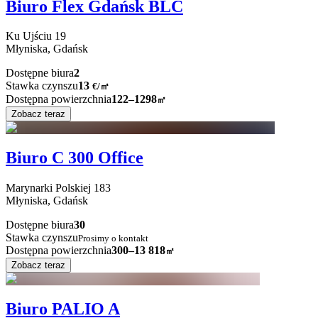
Biuro Flex Gdańsk BLC
Ku Ujściu
19
Młyniska,
Gdańsk
Dostępne biura
2
Stawka czynszu
13
€
/
㎡
Dostępna powierzchnia
122–1298
㎡
Zobacz teraz
Biuro C 300 Office
Marynarki Polskiej
183
Młyniska,
Gdańsk
Dostępne biura
30
Stawka czynszu
Prosimy o kontakt
Dostępna powierzchnia
300–13 818
㎡
Zobacz teraz
Biuro PALIO A