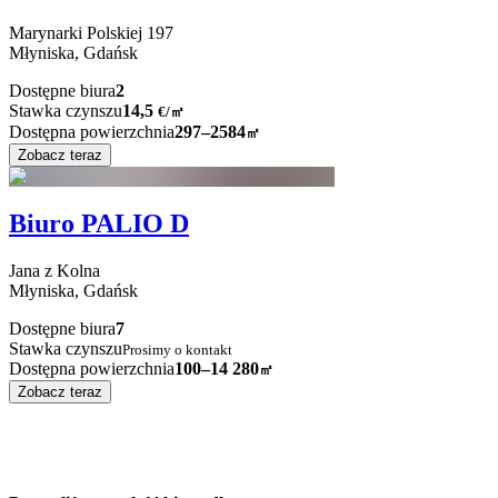
Marynarki Polskiej
197
Młyniska,
Gdańsk
Dostępne biura
2
Stawka czynszu
14,5
€
/
㎡
Dostępna powierzchnia
297–2584
㎡
Zobacz teraz
Biuro PALIO D
Jana z Kolna
Młyniska,
Gdańsk
Dostępne biura
7
Stawka czynszu
Prosimy o kontakt
Dostępna powierzchnia
100–14 280
㎡
Zobacz teraz