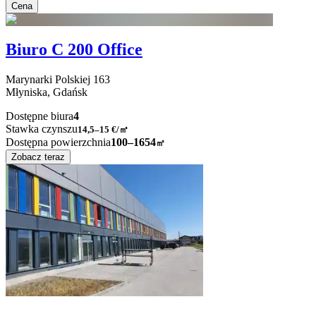
Cena
Biuro C 200 Office
Marynarki Polskiej
163
Młyniska,
Gdańsk
Dostępne biura
4
Stawka czynszu
14,5–15
€/㎡
Dostępna powierzchnia
100–1654
㎡
Zobacz teraz