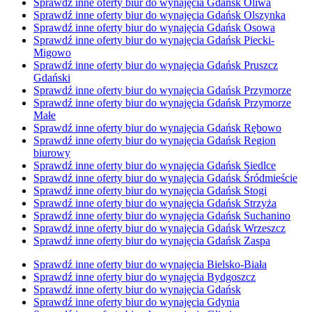
Sprawdź inne oferty biur do wynajęcia Gdańsk Oliwa
Sprawdź inne oferty biur do wynajęcia Gdańsk Olszynka
Sprawdź inne oferty biur do wynajęcia Gdańsk Osowa
Sprawdź inne oferty biur do wynajęcia Gdańsk Piecki-
Migowo
Sprawdź inne oferty biur do wynajęcia Gdańsk Pruszcz
Gdański
Sprawdź inne oferty biur do wynajęcia Gdańsk Przymorze
Sprawdź inne oferty biur do wynajęcia Gdańsk Przymorze
Małe
Sprawdź inne oferty biur do wynajęcia Gdańsk Rębowo
Sprawdź inne oferty biur do wynajęcia Gdańsk Region
biurowy
Sprawdź inne oferty biur do wynajęcia Gdańsk Siedlce
Sprawdź inne oferty biur do wynajęcia Gdańsk Śródmieście
Sprawdź inne oferty biur do wynajęcia Gdańsk Stogi
Sprawdź inne oferty biur do wynajęcia Gdańsk Strzyża
Sprawdź inne oferty biur do wynajęcia Gdańsk Suchanino
Sprawdź inne oferty biur do wynajęcia Gdańsk Wrzeszcz
Sprawdź inne oferty biur do wynajęcia Gdańsk Zaspa
Sprawdź inne oferty biur do wynajęcia Bielsko-Biała
Sprawdź inne oferty biur do wynajęcia Bydgoszcz
Sprawdź inne oferty biur do wynajęcia Gdańsk
Sprawdź inne oferty biur do wynajęcia Gdynia