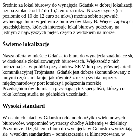
Średnio za lokal biurowy do wynajęcia Gdańsk w dobrej lokalizacji
trzeba zapłacić od 12 do 15,5 euro za mkw. Niższy czynsz (na
poziomie od 10 do 12 euro za mkw.) można sobie zapewnić,
wybierając biuro w jednym z biurowców klasy B. Więcej zapłacą ci
przedsiębiorcy, których interesuje lokal biurowy położony na
jednym z najwyższych pięter, często z widokiem na morze.
Świetne lokalizacje
Nasza oferta w mieście Gdańsk to biura do wynajęcia znajdujące się
w doskonale zlokalizowanych biurowcach. Większość z nich
położona jest w pobliżu przystanków SKM lub przy głównej arterii
komunikacyjnej Trójmiasta. Gdańsk jest dobrze skomunikowany z
innymi częściami kraju, jak również z resztą świata poprzez
międzynarodowy port lotniczy i połączenia morskie.
Przedsiębiorców do miasta przyciągają też specjaliści, którzy co
roku kończą studia na gdańskich uczelniach.
Wysoki standard
W ostatnich latach w Gdańsku oddano do użytku wiele nowych
biurowców, wspomnieć wystarczy choćby Alchemię w dzielnicy
Przymorze. Dzięki temu biura do wynajęcia w Gdańsku wyróżniają
się wysokim standardem – pomieszczenia są klimatyzowane, w