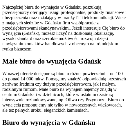
Najczęściej biura do wynajęcia w Gdańsku poszukują
przedsiębiorcy oferujący usługi profesjonalne, produkty finansowe i
ubezpieczenia oraz działający w branży IT i telekomunikacji. Wiele
z mających siedzibę w Gdańsku firm współpracuje z
przedsiębiorstwami skandynawskimi. Jeżeli interesuje Cię biuro do
wynajęcia (Gdańsk), możesz liczyć na doskonałą lokalizację,
wysoki standard oraz szerokie możliwości rozwoju dzięki
nawiązaniu kontaktów handlowych z obecnym na trójmiejskim
rynku biznesem.
Małe biuro do wynajęcia Gdańsk
W naszej ofercie dostępne są biura o różnej powierzchni – od 100
do ponad 14 000 mkw. Pomagamy znaleźć odpowiednią przestrzeń
zarówno średnim czy dużym przedsiębiorstwom, jak i małym,
rodzinnym firmom. Małe biuro na wynajem najemcy znajdą w
centrum Gdańska i w dzielnicach, które w ostatnim czasie są
intensywnie rozbudowywane, np. Oliwa czy Przymorze. Biuro do
wynajęcia proponujemy nie tylko w nowoczesnych wieżowcach,
ale też pełnych uroku, eleganckich kamieniach.
Biuro do wynajęcia w Gdańsku