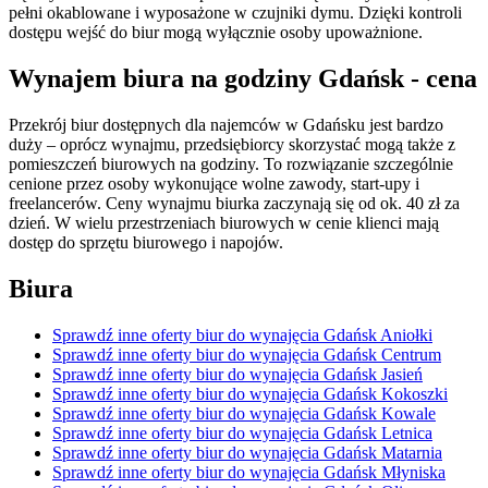
pełni okablowane i wyposażone w czujniki dymu. Dzięki kontroli
dostępu wejść do biur mogą wyłącznie osoby upoważnione.
Wynajem biura na godziny Gdańsk - cena
Przekrój biur dostępnych dla najemców w Gdańsku jest bardzo
duży – oprócz wynajmu, przedsiębiorcy skorzystać mogą także z
pomieszczeń biurowych na godziny. To rozwiązanie szczególnie
cenione przez osoby wykonujące wolne zawody, start-upy i
freelancerów. Ceny wynajmu biurka zaczynają się od ok. 40 zł za
dzień. W wielu przestrzeniach biurowych w cenie klienci mają
dostęp do sprzętu biurowego i napojów.
Biura
Sprawdź inne oferty biur do wynajęcia Gdańsk Aniołki
Sprawdź inne oferty biur do wynajęcia Gdańsk Centrum
Sprawdź inne oferty biur do wynajęcia Gdańsk Jasień
Sprawdź inne oferty biur do wynajęcia Gdańsk Kokoszki
Sprawdź inne oferty biur do wynajęcia Gdańsk Kowale
Sprawdź inne oferty biur do wynajęcia Gdańsk Letnica
Sprawdź inne oferty biur do wynajęcia Gdańsk Matarnia
Sprawdź inne oferty biur do wynajęcia Gdańsk Młyniska