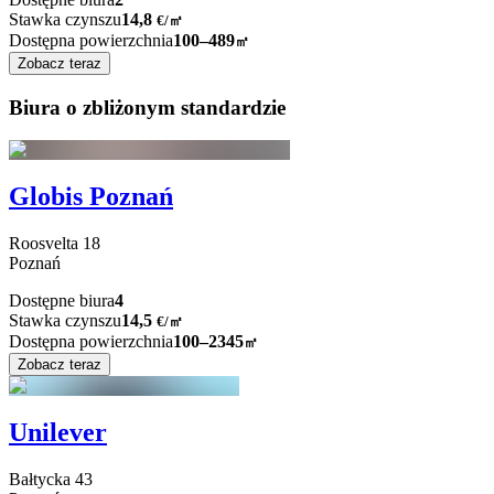
Stawka czynszu
14,8
€
/
㎡
Dostępna powierzchnia
100–489
㎡
Zobacz teraz
Biura o zbliżonym standardzie
Globis Poznań
Roosvelta
18
Poznań
Dostępne biura
4
Stawka czynszu
14,5
€
/
㎡
Dostępna powierzchnia
100–2345
㎡
Zobacz teraz
Unilever
Bałtycka
43