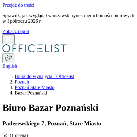
Przejdź do treści
Sprawdź, jak wyglądał warszawski rynek nieruchomości biurowych
w I półroczu 2026 r.
Zobacz raport
English
Biura do wynajęcia - Officelist
Poznań
Poznań Stare Miasto
Bazar Poznański
Biuro Bazar Poznański
Paderewskiego 7
,
Poznań
,
Stare Miasto
5
/5 (
1 ocena
)