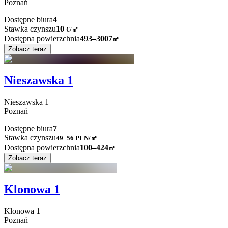
Poznań
Dostępne biura
4
Stawka czynszu
10
€
/
㎡
Dostępna powierzchnia
493–3007
㎡
Zobacz teraz
Nieszawska 1
Nieszawska
1
Poznań
Dostępne biura
7
Stawka czynszu
49–56
PLN/㎡
Dostępna powierzchnia
100–424
㎡
Zobacz teraz
Klonowa 1
Klonowa
1
Poznań