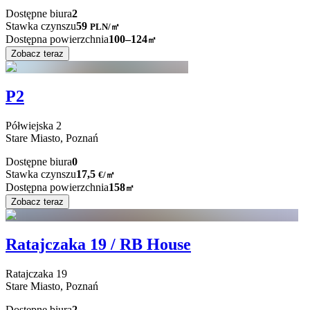
Dostępne biura
2
Stawka czynszu
59
PLN
/
㎡
Dostępna powierzchnia
100–124
㎡
Zobacz teraz
P2
Półwiejska
2
Stare Miasto,
Poznań
Dostępne biura
0
Stawka czynszu
17,5
€
/
㎡
Dostępna powierzchnia
158
㎡
Zobacz teraz
Ratajczaka 19 / RB House
Ratajczaka
19
Stare Miasto,
Poznań
Dostępne biura
2