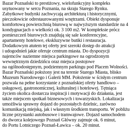
Bazar Poznański to prestiżowy, wielofunkcyjny kompleks
usytuowany w sercu Poznania, na skraju Starego Rynku.
Zabytkowe budynki zachwycają architekturą i historycznymi,
pieczołowicie odrestaurowanymi wnętrzami. Obiekt dysponuje
komfortową powierzchnią biurową w najwyższym standardzie na 4
kondygnacjach o wielkości ok. 3 100 m2. W kompleksie prócz
pomieszczeń biurowych znajdują się sale konferencyjne,
apartamenty hotelowe, ekskluzywne butiki i restauracja.
Dodatkowym atutem tej oferty jest szeroki dostęp do atrakcji
i udogodnień jakie oferuje centrum miasta. Do dyspozycji
najemców naziemne miejsca parkingowe na ogrodzonym
wewnętrznym dziedzińcu oraz miejsca postojowe
na ogólnodostępnym, podziemnym parkingu pod Placem Wolności.
Bazar Poznański położony jest na terenie Starego Miasta, blisko
Muzeum Narodowego i Galerii MM. Położenie w ścisłym centrum
pozwala na pełne korzystanie z poznańskiej oferty handlowo –
usługowej, gastronomicznej, kulturalnej i hotelowej. Tętniąca
życiem okolica dostarcza inspiracji i motywacji do działania, jest
także miejscem spotkań biznesowych i towarzyskich. Lokalizacja
umożliwia sprawny dojazd do pozostałych dzielnic, zarówno
komunikacją miejską, jak i własnym środkiem transportu. W pobliżu
liczne przystanki autobusowe i tramwajowe. Dojazd samochodem
do dworca kolejowego Poznań Główny zajmuje ok. 6 minut,
do Portu Lotniczego Poznań-Ławica – ok. 20 minut.