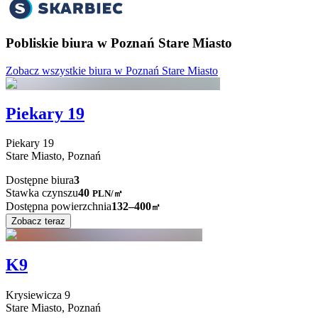
Pobliskie biura w Poznań Stare Miasto
Zobacz wszystkie biura w Poznań Stare Miasto
Piekary 19
Piekary
19
Stare Miasto,
Poznań
Dostępne biura
3
Stawka czynszu
40
PLN
/
㎡
Dostępna powierzchnia
132–400
㎡
Zobacz teraz
K9
Krysiewicza
9
Stare Miasto,
Poznań