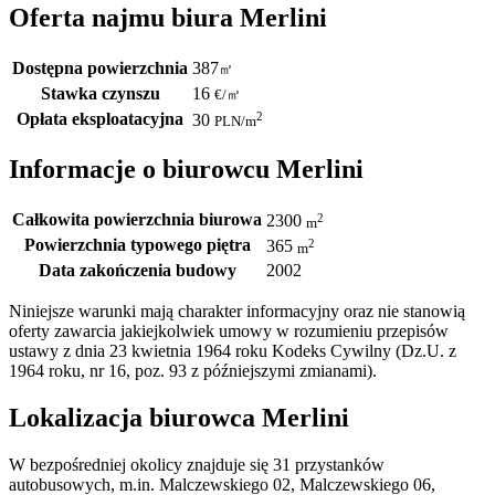
Oferta najmu biura Merlini
Dostępna powierzchnia
387
㎡
Stawka czynszu
16
€
/
㎡
Opłata eksploatacyjna
2
30
PLN
/m
Informacje o biurowcu Merlini
Całkowita powierzchnia biurowa
2
2300
m
Powierzchnia typowego piętra
2
365
m
Data zakończenia budowy
2002
Niniejsze warunki mają charakter informacyjny oraz nie stanowią
oferty zawarcia jakiejkolwiek umowy w rozumieniu przepisów
ustawy z dnia 23 kwietnia 1964 roku Kodeks Cywilny (Dz.U. z
1964 roku, nr 16, poz. 93 z późniejszymi zmianami).
Lokalizacja biurowca Merlini
W bezpośredniej okolicy znajduje się 31 przystanków
autobusowych, m.in. Malczewskiego 02, Malczewskiego 06,