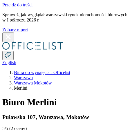
Przejdź do treści
Sprawdź, jak wyglądał warszawski rynek nieruchomości biurowych
w I półroczu 2026 r.
Zobacz raport
English
Biura do wynajęcia - Officelist
Warszawa
Warszawa Mokotów
Merlini
Biuro Merlini
Puławska 107
,
Warszawa
,
Mokotów
5
/5 (
2 oceny
)