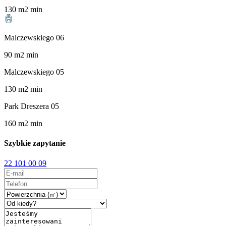
130
m
2
min
Malczewskiego 06
90
m
2
min
Malczewskiego 05
130
m
2
min
Park Dreszera 05
160
m
2
min
Szybkie zapytanie
22 101 00 09