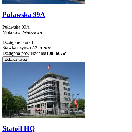
Puławska 99A
Puławska
99A
Mokotów,
Warszawa
Dostępne biura
3
Stawka czynszu
57
PLN
/
㎡
Dostępna powierzchnia
108–607
㎡
Zobacz teraz
Statoil HQ