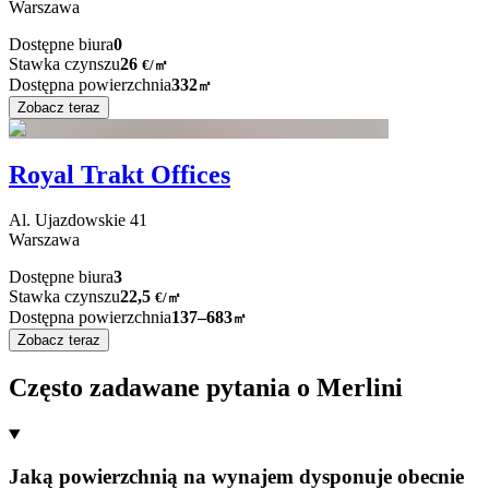
Warszawa
Dostępne biura
0
Stawka czynszu
26
€
/
㎡
Dostępna powierzchnia
332
㎡
Zobacz teraz
Royal Trakt Offices
Al. Ujazdowskie
41
Warszawa
Dostępne biura
3
Stawka czynszu
22,5
€
/
㎡
Dostępna powierzchnia
137–683
㎡
Zobacz teraz
Często zadawane pytania o Merlini
Jaką powierzchnią na wynajem dysponuje obecnie