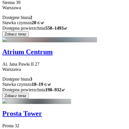
Sienna
39
Warszawa
Dostępne biura
2
Stawka czynszu
20
€
/
㎡
Dostępna powierzchnia
558–1493
㎡
Zobacz teraz
Atrium Centrum
Al. Jana Pawła II
27
Warszawa
Dostępne biura
3
Stawka czynszu
18–19
€/㎡
Dostępna powierzchnia
198–932
㎡
Zobacz teraz
Prosta Tower
Prosta
32