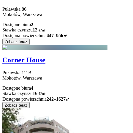
Puławska
86
Mokotów,
Warszawa
Dostępne biura
2
Stawka czynszu
12
€
/
㎡
Dostępna powierzchnia
447–956
㎡
Zobacz teraz
Corner House
Puławska
111B
Mokotów,
Warszawa
Dostępne biura
4
Stawka czynszu
16
€
/
㎡
Dostępna powierzchnia
242–1627
㎡
Zobacz teraz