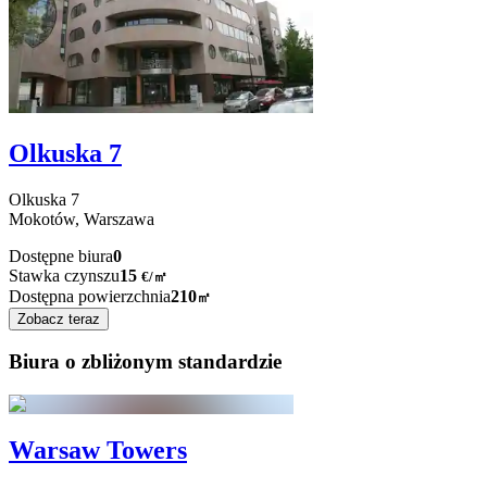
Olkuska 7
Olkuska
7
Mokotów,
Warszawa
Dostępne biura
0
Stawka czynszu
15
€
/
㎡
Dostępna powierzchnia
210
㎡
Zobacz teraz
Biura o zbliżonym standardzie
Warsaw Towers