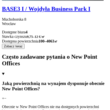
BASE3 I / Wojdyła Business Park I
Muchoborska
8
Wrocław
Dostępne biura
4
Stawka czynszu
9,75–12
€/㎡
Dostępna powierzchnia
100–4063
㎡
Zobacz teraz
Często zadawane pytania o New Point
Offices
Jaką powierzchnią na wynajem dysponuje obecnie
New Point Offices?
+
−
Obecnie w New Point Offices nie ma dostępnych powierzchni