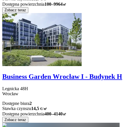
Dostępna powierzchnia
100–9964
㎡
Zobacz teraz
Business Garden Wrocław I - Budynek H
Legnicka
48H
Wrocław
Dostępne biura
2
Stawka czynszu
14,5
€
/
㎡
Dostępna powierzchnia
400–4140
㎡
Zobacz teraz