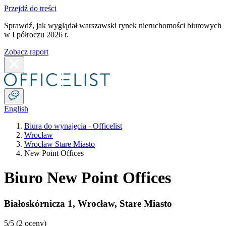
Przejdź do treści
Sprawdź, jak wyglądał warszawski rynek nieruchomości biurowych
w I półroczu 2026 r.
Zobacz raport
English
Biura do wynajęcia - Officelist
Wrocław
Wrocław Stare Miasto
New Point Offices
Biuro New Point Offices
Białoskórnicza 1
,
Wrocław
,
Stare Miasto
5
/5 (
2 oceny
)