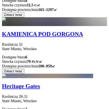
Dostępne biura
4
Stawka czynszu
11,5
€
/
㎡
Dostępna powierzchnia
165–1297
㎡
Zobacz teraz
KAMIENICA POD GORGONĄ
Rzeźnicza
32
Stare Miasto,
Wrocław
Dostępne biura
6
Stawka czynszu
70
PLN
/
㎡
Dostępna powierzchnia
100–959
㎡
Zobacz teraz
Heritage Gates
Rzeźnicza
28-31
Stare Miasto,
Wrocław