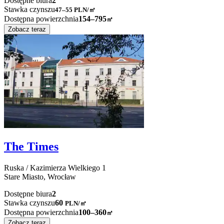
Dostępne biura
2
Stawka czynszu
47–55
PLN/㎡
Dostępna powierzchnia
154–795
㎡
Zobacz teraz
The Times
Ruska / Kazimierza Wielkiego
1
Stare Miasto,
Wrocław
Dostępne biura
2
Stawka czynszu
60
PLN
/
㎡
Dostępna powierzchnia
100–360
㎡
Zobacz teraz