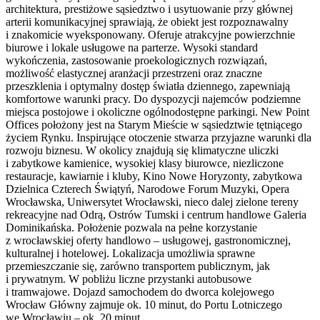
architektura, prestiżowe sąsiedztwo i usytuowanie przy głównej
arterii komunikacyjnej sprawiają, że obiekt jest rozpoznawalny
i znakomicie wyeksponowany. Oferuje atrakcyjne powierzchnie
biurowe i lokale usługowe na parterze. Wysoki standard
wykończenia, zastosowanie proekologicznych rozwiązań,
możliwość elastycznej aranżacji przestrzeni oraz znaczne
przeszklenia i optymalny dostęp światła dziennego, zapewniają
komfortowe warunki pracy. Do dyspozycji najemców podziemne
miejsca postojowe i okoliczne ogólnodostępne parkingi. New Point
Offices położony jest na Starym Mieście w sąsiedztwie tętniącego
życiem Rynku. Inspirujące otoczenie stwarza przyjazne warunki dla
rozwoju biznesu. W okolicy znajdują się klimatyczne uliczki
i zabytkowe kamienice, wysokiej klasy biurowce, niezliczone
restauracje, kawiarnie i kluby, Kino Nowe Horyzonty, zabytkowa
Dzielnica Czterech Świątyń, Narodowe Forum Muzyki, Opera
Wrocławska, Uniwersytet Wrocławski, nieco dalej zielone tereny
rekreacyjne nad Odrą, Ostrów Tumski i centrum handlowe Galeria
Dominikańska. Położenie pozwala na pełne korzystanie
z wrocławskiej oferty handlowo – usługowej, gastronomicznej,
kulturalnej i hotelowej. Lokalizacja umożliwia sprawne
przemieszczanie się, zarówno transportem publicznym, jak
i prywatnym. W pobliżu liczne przystanki autobusowe
i tramwajowe. Dojazd samochodem do dworca kolejowego
Wrocław Główny zajmuje ok. 10 minut, do Portu Lotniczego
we Wrocławiu – ok. 20 minut.