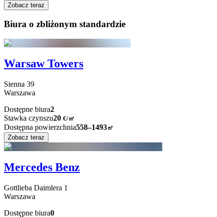
Zobacz teraz
Biura o zbliżonym standardzie
Warsaw Towers
Sienna
39
Warszawa
Dostępne biura
2
Stawka czynszu
20
€
/
㎡
Dostępna powierzchnia
558–1493
㎡
Zobacz teraz
Mercedes Benz
Gottlieba Daimlera
1
Warszawa
Dostępne biura
0