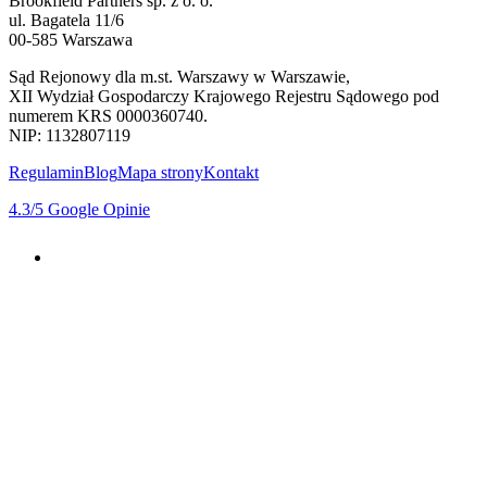
Brookfield Partners sp. z o. o.
ul. Bagatela 11/6
00-585 Warszawa
Sąd Rejonowy dla m.st. Warszawy w Warszawie,
XII Wydział Gospodarczy Krajowego Rejestru Sądowego pod
numerem KRS 0000360740.
NIP: 1132807119
Regulamin
Blog
Mapa strony
Kontakt
4.3
/5
Google Opinie