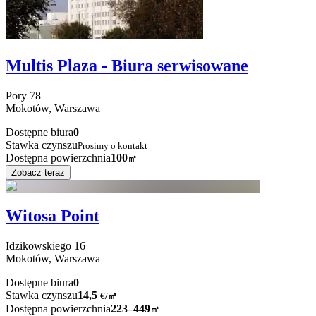
Multis Plaza - Biura serwisowane
Pory
78
Mokotów,
Warszawa
Dostępne biura
0
Stawka czynszu
Prosimy o kontakt
Dostępna powierzchnia
100
㎡
Zobacz teraz
Witosa Point
Idzikowskiego
16
Mokotów,
Warszawa
Dostępne biura
0
Stawka czynszu
14,5
€
/
㎡
Dostępna powierzchnia
223–449
㎡