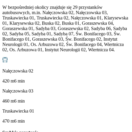
W bezpośredniej okolicy znajduje się 29 przystanków
autobusowych, m.in. Nałęczowska 02, Nałęczowska 03,
Truskawiecka 01, Truskawiecka 02, Nałęczowska 01, Klarysewska
01, Klarysewska 02, Buska 02, Buska 01, Goraszewska 04,
Goraszewska 01, Sadyba 03, Goraszewska 02, Sadyba 06, Sadyba
02, Sadyba 05, Sadyba 01, Sadyba 07, Św. Bonifacego 03, Św.
Bonifacego 01, Goraszewska 03, Św. Bonifacego 02, Instytut
Neurologii 01, Os. Arbuzowa 02, Św. Bonifacego 04, Wiertnicza
02, Os. Arbuzowa 01, Instytut Neurologii 02, Wiertnicza 04.
Nałęczowska 02
420
m
6
min
Nałęczowska 03
460
m
6
min
Truskawiecka 01
470
m
6
min