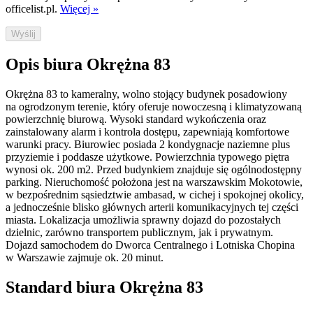
officelist.pl.
Więcej »
Wyślij
Opis biura Okrężna 83
Okrężna 83 to kameralny, wolno stojący budynek posadowiony
na ogrodzonym terenie, który oferuje nowoczesną i klimatyzowaną
powierzchnię biurową. Wysoki standard wykończenia oraz
zainstalowany alarm i kontrola dostępu, zapewniają komfortowe
warunki pracy. Biurowiec posiada 2 kondygnacje naziemne plus
przyziemie i poddasze użytkowe. Powierzchnia typowego piętra
wynosi ok. 200 m2. Przed budynkiem znajduje się ogólnodostępny
parking. Nieruchomość położona jest na warszawskim Mokotowie,
w bezpośrednim sąsiedztwie ambasad, w cichej i spokojnej okolicy,
a jednocześnie blisko głównych arterii komunikacyjnych tej części
miasta. Lokalizacja umożliwia sprawny dojazd do pozostałych
dzielnic, zarówno transportem publicznym, jak i prywatnym.
Dojazd samochodem do Dworca Centralnego i Lotniska Chopina
w Warszawie zajmuje ok. 20 minut.
Standard biura Okrężna 83