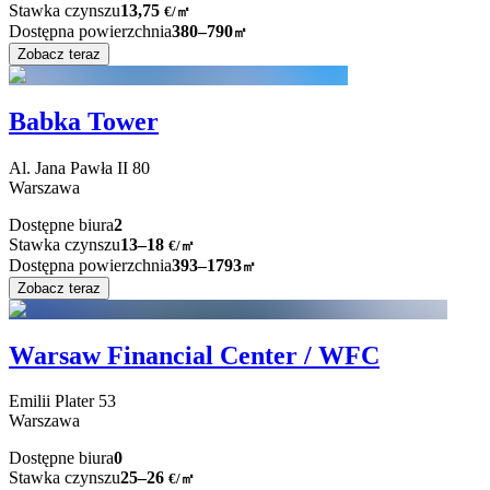
Stawka czynszu
13,75
€
/
㎡
Dostępna powierzchnia
380–790
㎡
Zobacz teraz
Babka Tower
Al. Jana Pawła II
80
Warszawa
Dostępne biura
2
Stawka czynszu
13–18
€/㎡
Dostępna powierzchnia
393–1793
㎡
Zobacz teraz
Warsaw Financial Center / WFC
Emilii Plater
53
Warszawa
Dostępne biura
0
Stawka czynszu
25–26
€/㎡