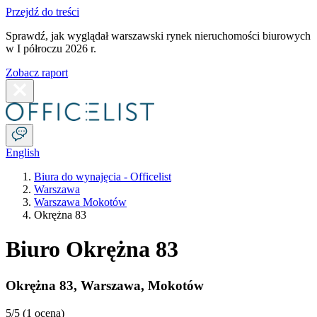
Przejdź do treści
Sprawdź, jak wyglądał warszawski rynek nieruchomości biurowych
w I półroczu 2026 r.
Zobacz raport
English
Biura do wynajęcia - Officelist
Warszawa
Warszawa Mokotów
Okrężna 83
Biuro Okrężna 83
Okrężna 83
,
Warszawa
,
Mokotów
5
/5 (
1 ocena
)