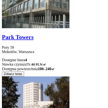
Park Towers
Pory
59
Mokotów,
Warszawa
Dostępne biura
4
Stawka czynszu
75–80
PLN/㎡
Dostępna powierzchnia
100–240
㎡
Zobacz teraz