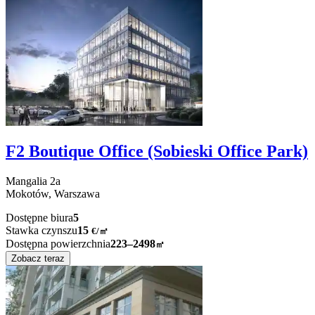
F2 Boutique Office (Sobieski Office Park)
Mangalia
2a
Mokotów,
Warszawa
Dostępne biura
5
Stawka czynszu
15
€
/
㎡
Dostępna powierzchnia
223–2498
㎡
Zobacz teraz