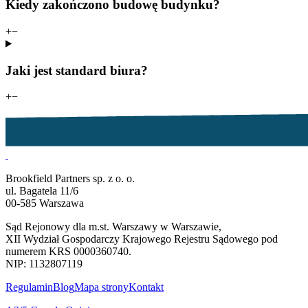
Kiedy zakończono budowę budynku?
+
−
Jaki jest standard biura?
+
−
Brookfield Partners sp. z o. o.
ul. Bagatela 11/6
00-585 Warszawa
Sąd Rejonowy dla m.st. Warszawy w Warszawie,
XII Wydział Gospodarczy Krajowego Rejestru Sądowego pod
numerem KRS 0000360740.
NIP: 1132807119
Regulamin
Blog
Mapa strony
Kontakt