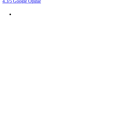
4.3
/5
Google Opinie