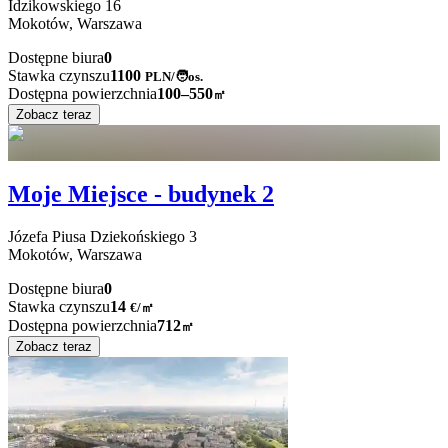
Idzikowskiego
16
Mokotów,
Warszawa
Dostępne biura
0
Stawka czynszu
1100
PLN
/
🧑os.
Dostępna powierzchnia
100–550
㎡
Zobacz teraz
Moje Miejsce - budynek 2
Józefa Piusa Dziekońskiego
3
Mokotów,
Warszawa
Dostępne biura
0
Stawka czynszu
14
€
/
㎡
Dostępna powierzchnia
712
㎡
Zobacz teraz