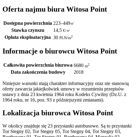
Oferta najmu biura Witosa Point
Dostępna powierzchnia
223–449
㎡
Stawka czynszu
14,5
€
/
㎡
Opłata eksploatacyjna
2
30
PLN
/m
Informacje o biurowcu Witosa Point
Całkowita powierzchnia biurowa
2
6680
m
Data zakończenia budowy
2018
Niniejsze warunki mają charakter informacyjny oraz nie stanowią
oferty zawarcia jakiejkolwiek umowy w rozumieniu przepisów
ustawy z dnia 23 kwietnia 1964 roku Kodeks Cywilny (Dz.U. z
1964 roku, nr 16, poz. 93 z późniejszymi zmianami).
Lokalizacja biurowca Witosa Point
W okolicy znajduje się 23 przystanki autobusowe. Są to przystanki
Tor Stegny 02, Tor Stegny 05, Tor Stegny 04, Tor Stegny 03,
Beethovena 01, Tor Stegny 01, Beethovena 04, Mangalia 02,