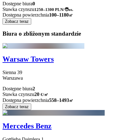
Dostępne biura
0
Stawka czynszu
1250–1300
PLN/🧑os.
Dostępna powierzchnia
100–1180
㎡
Zobacz teraz
Biura o zbliżonym standardzie
Warsaw Towers
Sienna
39
Warszawa
Dostępne biura
2
Stawka czynszu
20
€
/
㎡
Dostępna powierzchnia
558–1493
㎡
Zobacz teraz
Mercedes Benz
Gottlieba Daimlera
1