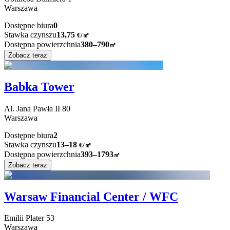
Warszawa
Dostępne biura
0
Stawka czynszu
13,75
€
/
㎡
Dostępna powierzchnia
380–790
㎡
Zobacz teraz
Babka Tower
Al. Jana Pawła II
80
Warszawa
Dostępne biura
2
Stawka czynszu
13–18
€/㎡
Dostępna powierzchnia
393–1793
㎡
Zobacz teraz
Warsaw Financial Center / WFC
Emilii Plater
53
Warszawa