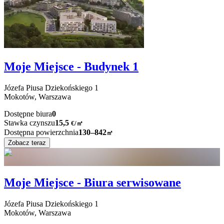
Moje Miejsce - Budynek 1
Józefa Piusa Dziekońskiego
1
Mokotów,
Warszawa
Dostępne biura
0
Stawka czynszu
15,5
€
/
㎡
Dostępna powierzchnia
130–842
㎡
Zobacz teraz
Moje Miejsce - Biura serwisowane
Józefa Piusa Dziekońskiego
1
Mokotów,
Warszawa