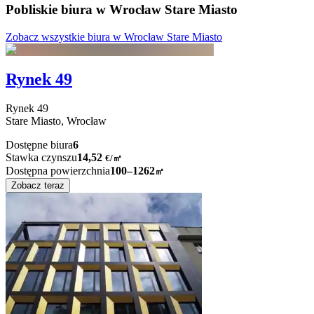
Pobliskie biura w Wrocław Stare Miasto
Zobacz wszystkie biura w Wrocław Stare Miasto
Rynek 49
Rynek
49
Stare Miasto,
Wrocław
Dostępne biura
6
Stawka czynszu
14,52
€
/
㎡
Dostępna powierzchnia
100–1262
㎡
Zobacz teraz