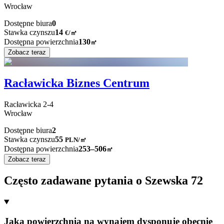
Wrocław
Dostępne biura
0
Stawka czynszu
14
€
/
㎡
Dostępna powierzchnia
130
㎡
Zobacz teraz
Racławicka Biznes Centrum
Racławicka
2-4
Wrocław
Dostępne biura
2
Stawka czynszu
55
PLN
/
㎡
Dostępna powierzchnia
253–506
㎡
Zobacz teraz
Często zadawane pytania o Szewska 72
Jaką powierzchnią na wynajem dysponuje obecnie