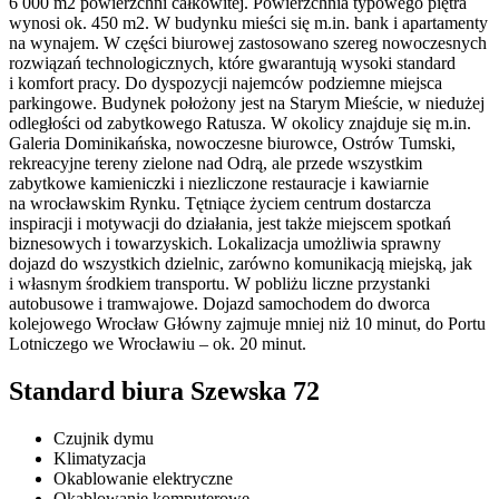
6 000 m2 powierzchni całkowitej. Powierzchnia typowego piętra
wynosi ok. 450 m2. W budynku mieści się m.in. bank i apartamenty
na wynajem. W części biurowej zastosowano szereg nowoczesnych
rozwiązań technologicznych, które gwarantują wysoki standard
i komfort pracy. Do dyspozycji najemców podziemne miejsca
parkingowe. Budynek położony jest na Starym Mieście, w niedużej
odległości od zabytkowego Ratusza. W okolicy znajduje się m.in.
Galeria Dominikańska, nowoczesne biurowce, Ostrów Tumski,
rekreacyjne tereny zielone nad Odrą, ale przede wszystkim
zabytkowe kamieniczki i niezliczone restauracje i kawiarnie
na wrocławskim Rynku. Tętniące życiem centrum dostarcza
inspiracji i motywacji do działania, jest także miejscem spotkań
biznesowych i towarzyskich. Lokalizacja umożliwia sprawny
dojazd do wszystkich dzielnic, zarówno komunikacją miejską, jak
i własnym środkiem transportu. W pobliżu liczne przystanki
autobusowe i tramwajowe. Dojazd samochodem do dworca
kolejowego Wrocław Główny zajmuje mniej niż 10 minut, do Portu
Lotniczego we Wrocławiu – ok. 20 minut.
Standard biura Szewska 72
Czujnik dymu
Klimatyzacja
Okablowanie elektryczne
Okablowanie komputerowe