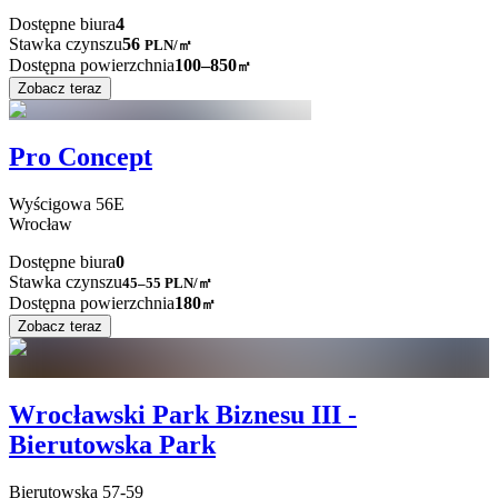
Dostępne biura
4
Stawka czynszu
56
PLN
/
㎡
Dostępna powierzchnia
100–850
㎡
Zobacz teraz
Pro Concept
Wyścigowa
56E
Wrocław
Dostępne biura
0
Stawka czynszu
45–55
PLN/㎡
Dostępna powierzchnia
180
㎡
Zobacz teraz
Wrocławski Park Biznesu III -
Bierutowska Park
Bierutowska
57-59