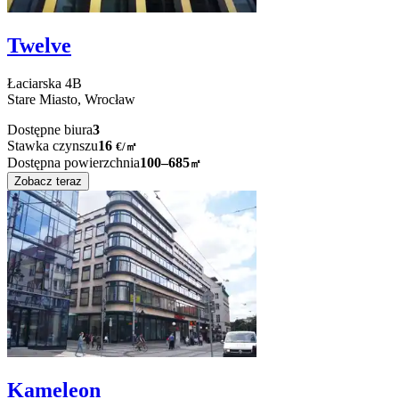
Twelve
Łaciarska
4B
Stare Miasto,
Wrocław
Dostępne biura
3
Stawka czynszu
16
€
/
㎡
Dostępna powierzchnia
100–685
㎡
Zobacz teraz
Kameleon