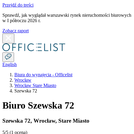
Przejdź do treści
Sprawdź, jak wyglądał warszawski rynek nieruchomości biurowych
w I półroczu 2026 r.
Zobacz raport
English
Biura do wynajęcia - Officelist
Wrocław
Wrocław Stare Miasto
Szewska 72
Biuro Szewska 72
Szewska 72
,
Wrocław
,
Stare Miasto
5
/5 (
1 ocena
)