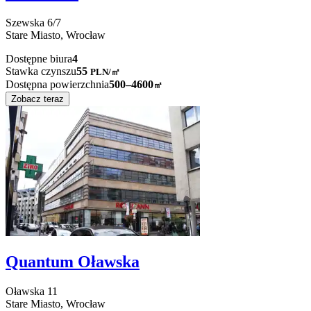
Szewska
6/7
Stare Miasto,
Wrocław
Dostępne biura
4
Stawka czynszu
55
PLN
/
㎡
Dostępna powierzchnia
500–4600
㎡
Zobacz teraz
Quantum Oławska
Oławska
11
Stare Miasto,
Wrocław