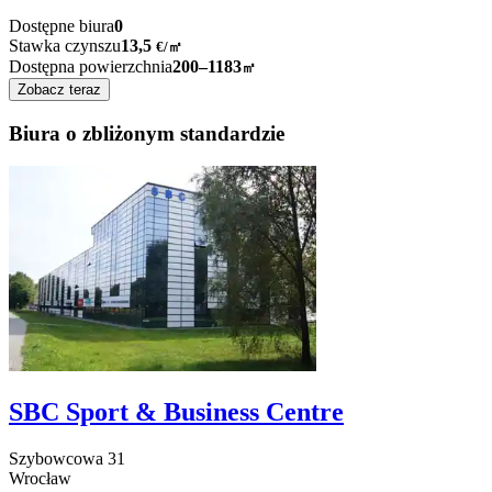
Dostępne biura
0
Stawka czynszu
13,5
€
/
㎡
Dostępna powierzchnia
200–1183
㎡
Zobacz teraz
Biura o zbliżonym standardzie
SBC Sport & Business Centre
Szybowcowa
31
Wrocław