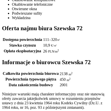
Okablowanie telefoniczne
Otwierane okna
Podwieszane sufity
Wykładzina
Oferta najmu biura Szewska 72
Dostępna powierzchnia
111–320
㎡
Stawka czynszu
10,9
€
/
㎡
Opłata eksploatacyjna
2
26
PLN
/m
Informacje o biurowcu Szewska 72
Całkowita powierzchnia biurowa
2
2138
m
Powierzchnia typowego piętra
2
450
m
Data zakończenia budowy
2001
Niniejsze warunki mają charakter informacyjny oraz nie stanowią
oferty zawarcia jakiejkolwiek umowy w rozumieniu przepisów
ustawy z dnia 23 kwietnia 1964 roku Kodeks Cywilny (Dz.U. z
1964 roku, nr 16, poz. 93 z późniejszymi zmianami).