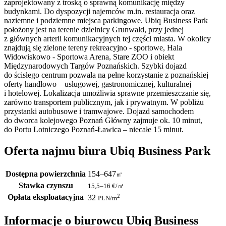
zaprojektowany z troską o sprawną komunikację między
budynkami. Do dyspozycji najemców m.in. restauracja oraz
naziemne i podziemne miejsca parkingowe. Ubiq Business Park
położony jest na terenie dzielnicy Grunwald, przy jednej
z głównych arterii komunikacyjnych tej części miasta. W okolicy
znajdują się zielone tereny rekreacyjno - sportowe, Hala
Widowiskowo - Sportowa Arena, Stare ZOO i obiekt
Międzynarodowych Targów Poznańskich. Szybki dojazd
do ścisłego centrum pozwala na pełne korzystanie z poznańskiej
oferty handlowo – usługowej, gastronomicznej, kulturalnej
i hotelowej. Lokalizacja umożliwia sprawne przemieszczanie się,
zarówno transportem publicznym, jak i prywatnym. W pobliżu
przystanki autobusowe i tramwajowe. Dojazd samochodem
do dworca kolejowego Poznań Główny zajmuje ok. 10 minut,
do Portu Lotniczego Poznań-Ławica – niecałe 15 minut.
Oferta najmu biura Ubiq Business Park
Dostępna powierzchnia
154–647
㎡
Stawka czynszu
15,5–16
€/㎡
Opłata eksploatacyjna
2
32
PLN
/m
Informacje o biurowcu Ubiq Business