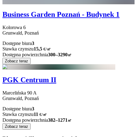
Business Garden Poznań - Budynek 1
Kolorowa
6
Grunwald,
Poznań
Dostępne biura
3
Stawka czynszu
15,5
€
/
㎡
Dostępna powierzchnia
300–3290
㎡
Zobacz teraz
PGK Centrum II
Marcelińska
90 A
Grunwald,
Poznań
Dostępne biura
3
Stawka czynszu
11
€
/
㎡
Dostępna powierzchnia
382–1271
㎡
Zobacz teraz