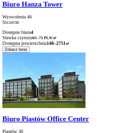
Biuro Hanza Tower
Wyzwolenia
46
Szczecin
Dostępne biura
4
Stawka czynszu
65–75
PLN/㎡
Dostępna powierzchnia
148–2751
㎡
Zobacz teraz
Biuro Piastów Office Center
Piastów
30