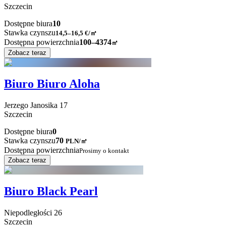
Szczecin
Dostępne biura
10
Stawka czynszu
14,5–16,5
€/㎡
Dostępna powierzchnia
100–4374
㎡
Zobacz teraz
Biuro Biuro Aloha
Jerzego Janosika
17
Szczecin
Dostępne biura
0
Stawka czynszu
70
PLN
/
㎡
Dostępna powierzchnia
Prosimy o kontakt
Zobacz teraz
Biuro Black Pearl
Niepodległości
26
Szczecin