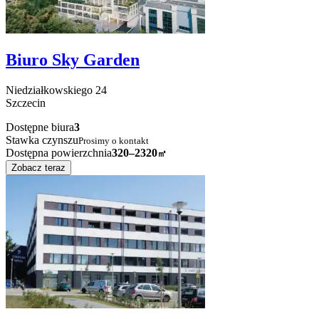
Biuro Sky Garden
Niedziałkowskiego
24
Szczecin
Dostępne biura
3
Stawka czynszu
Prosimy o kontakt
Dostępna powierzchnia
320–2320
㎡
Zobacz teraz