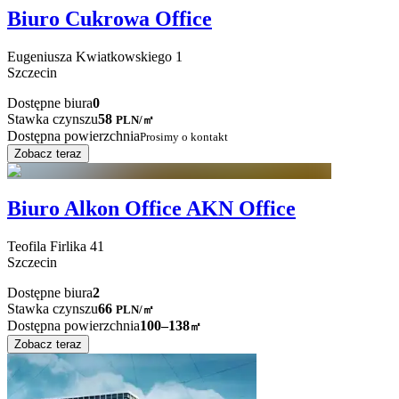
Biuro Cukrowa Office
Eugeniusza Kwiatkowskiego
1
Szczecin
Dostępne biura
0
Stawka czynszu
58
PLN
/
㎡
Dostępna powierzchnia
Prosimy o kontakt
Zobacz teraz
Biuro Alkon Office AKN Office
Teofila Firlika
41
Szczecin
Dostępne biura
2
Stawka czynszu
66
PLN
/
㎡
Dostępna powierzchnia
100–138
㎡
Zobacz teraz