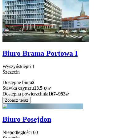
Biuro Brama Portowa I
Wyszyńskiego
1
Szczecin
Dostępne biura
2
Stawka czynszu
13,5
€
/
㎡
Dostępna powierzchnia
167–953
㎡
Zobacz teraz
Biuro Posejdon
Niepodległości
60
Szczecin