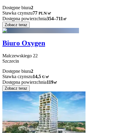
Dostępne biura
2
Stawka czynszu
77
PLN
/
㎡
Dostępna powierzchnia
354–711
㎡
Zobacz teraz
Biuro Oxygen
Malczewskiego
22
Szczecin
Dostępne biura
2
Stawka czynszu
14,5
€
/
㎡
Dostępna powierzchnia
119
㎡
Zobacz teraz