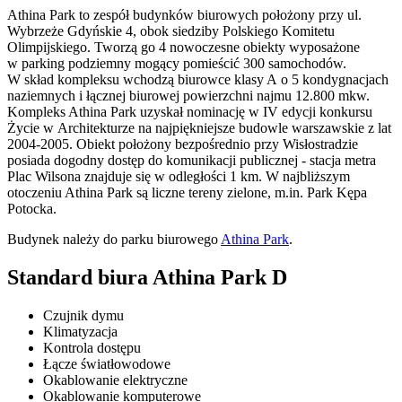
Athina Park to zespół budynków biurowych położony przy ul.
Wybrzeże Gdyńskie 4, obok siedziby Polskiego Komitetu
Olimpijskiego. Tworzą go 4 nowoczesne obiekty wyposażone
w parking podziemny mogący pomieścić 300 samochodów.
W skład kompleksu wchodzą biurowce klasy A o 5 kondygnacjach
naziemnych i łącznej biurowej powierzchni najmu 12.800 mkw.
Kompleks Athina Park uzyskał nominację w IV edycji konkursu
Życie w Architekturze na najpiękniejsze budowle warszawskie z lat
2004-2005. Obiekt położony bezpośrednio przy Wisłostradzie
posiada dogodny dostęp do komunikacji publicznej - stacja metra
Plac Wilsona znajduje się w odległości 1 km. W najbliższym
otoczeniu Athina Park są liczne tereny zielone, m.in. Park Kępa
Potocka.
Budynek należy do parku biurowego
Athina Park
.
Standard biura Athina Park D
Czujnik dymu
Klimatyzacja
Kontrola dostępu
Łącze światłowodowe
Okablowanie elektryczne
Okablowanie komputerowe