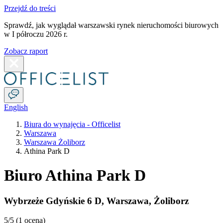
Przejdź do treści
Sprawdź, jak wyglądał warszawski rynek nieruchomości biurowych
w I półroczu 2026 r.
Zobacz raport
English
Biura do wynajęcia - Officelist
Warszawa
Warszawa Żoliborz
Athina Park D
Biuro Athina Park D
Wybrzeże Gdyńskie 6 D
,
Warszawa
,
Żoliborz
5
/5 (
1 ocena
)