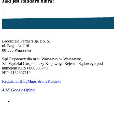
Jaki jest standard biura?
+
−
Brookfield Partners sp. z o. o.
ul. Bagatela 11/6
00-585 Warszawa
Sąd Rejonowy dla m.st. Warszawy w Warszawie,
XII Wydział Gospodarczy Krajowego Rejestru Sądowego pod
numerem KRS 0000360740.
NIP: 1132807119
Regulamin
Blog
Mapa strony
Kontakt
4.3
/5
Google Opinie