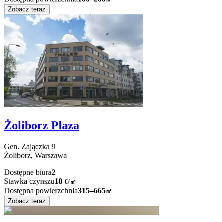
Zobacz teraz
Żoliborz Plaza
Gen. Zajączka
9
Żoliborz,
Warszawa
Dostępne biura
2
Stawka czynszu
18
€
/
㎡
Dostępna powierzchnia
315–665
㎡
Zobacz teraz