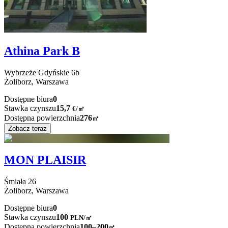
Athina Park B
Wybrzeże Gdyńskie
6b
Żoliborz,
Warszawa
Dostępne biura
0
Stawka czynszu
15,7
€
/
㎡
Dostępna powierzchnia
276
㎡
Zobacz teraz
MON PLAISIR
Śmiała
26
Żoliborz,
Warszawa
Dostępne biura
0
Stawka czynszu
100
PLN
/
㎡
Dostępna powierzchnia
100–200
㎡