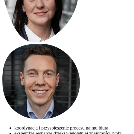
koordynacja i przyspieszenie procesu najmu biura
eksperckie wsparcie dzięki wieloletniej znajomości rynku