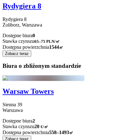
Rydygiera 8
Rydygiera
8
Żoliborz,
Warszawa
Dostępne biura
0
Stawka czynszu
65–75
PLN/㎡
Dostępna powierzchnia
1544
㎡
Zobacz teraz
Biura o zbliżonym standardzie
Warsaw Towers
Sienna
39
Warszawa
Dostępne biura
2
Stawka czynszu
20
€
/
㎡
Dostępna powierzchnia
558–1493
㎡
Zobacz teraz