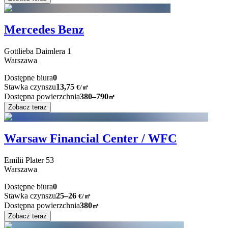
Mercedes Benz
Gottlieba Daimlera
1
Warszawa
Dostępne biura
0
Stawka czynszu
13,75
€
/
㎡
Dostępna powierzchnia
380–790
㎡
Zobacz teraz
Warsaw Financial Center / WFC
Emilii Plater
53
Warszawa
Dostępne biura
0
Stawka czynszu
25–26
€/㎡
Dostępna powierzchnia
380
㎡
Zobacz teraz