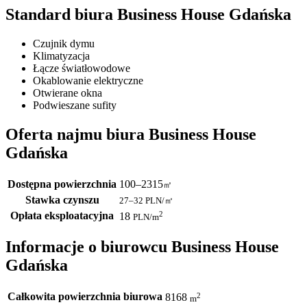
Standard biura Business House Gdańska
Czujnik dymu
Klimatyzacja
Łącze światłowodowe
Okablowanie elektryczne
Otwierane okna
Podwieszane sufity
Oferta najmu biura Business House
Gdańska
Dostępna powierzchnia
100–2315
㎡
Stawka czynszu
27–32
PLN/㎡
Opłata eksploatacyjna
2
18
PLN
/m
Informacje o biurowcu Business House
Gdańska
Całkowita powierzchnia biurowa
2
8168
m