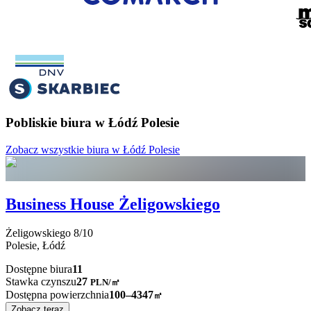
Pobliskie biura w Łódź Polesie
Zobacz wszystkie biura w Łódź Polesie
Business House Żeligowskiego
Żeligowskiego
8/10
Polesie,
Łódź
Dostępne biura
11
Stawka czynszu
27
PLN
/
㎡
Dostępna powierzchnia
100–4347
㎡
Zobacz teraz