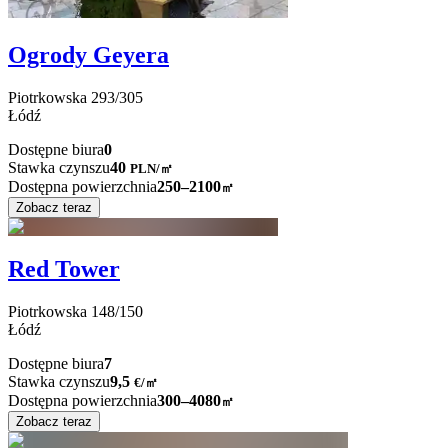
Ogrody Geyera
Piotrkowska
293/305
Łódź
Dostępne biura
0
Stawka czynszu
40
PLN
/
㎡
Dostępna powierzchnia
250–2100
㎡
Zobacz teraz
Red Tower
Piotrkowska
148/150
Łódź
Dostępne biura
7
Stawka czynszu
9,5
€
/
㎡
Dostępna powierzchnia
300–4080
㎡
Zobacz teraz