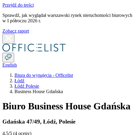
Przejdź do treści
Sprawdź, jak wyglądał warszawski rynek nieruchomości biurowych
w I półroczu 2026 r.
Zobacz raport
English
Biura do wynajęcia - Officelist
Łódź
Łódź Polesie
Business House Gdańska
Biuro Business House Gdańska
Gdańska 47/49
,
Łódź
,
Polesie
4.5
/5 (
4 oceny
)