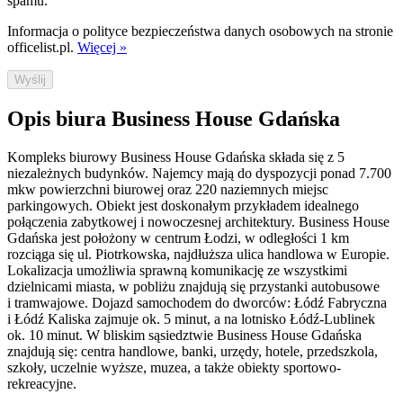
spamu.
Informacja o polityce bezpieczeństwa danych osobowych na stronie
officelist.pl.
Więcej »
Wyślij
Opis biura Business House Gdańska
Kompleks biurowy Business House Gdańska składa się z 5
niezależnych budynków. Najemcy mają do dyspozycji ponad 7.700
mkw powierzchni biurowej oraz 220 naziemnych miejsc
parkingowych. Obiekt jest doskonałym przykładem idealnego
połączenia zabytkowej i nowoczesnej architektury. Business House
Gdańska jest położony w centrum Łodzi, w odległości 1 km
rozciąga się ul. Piotrkowska, najdłuższa ulica handlowa w Europie.
Lokalizacja umożliwia sprawną komunikację ze wszystkimi
dzielnicami miasta, w pobliżu znajdują się przystanki autobusowe
i tramwajowe. Dojazd samochodem do dworców: Łódź Fabryczna
i Łódź Kaliska zajmuje ok. 5 minut, a na lotnisko Łódź-Lublinek
ok. 10 minut. W bliskim sąsiedztwie Business House Gdańska
znajdują się: centra handlowe, banki, urzędy, hotele, przedszkola,
szkoły, uczelnie wyższe, muzea, a także obiekty sportowo-
rekreacyjne.