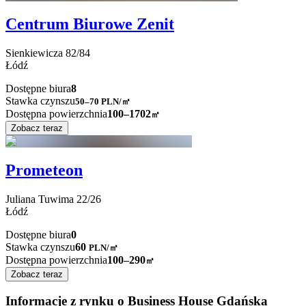
Centrum Biurowe Zenit
Sienkiewicza
82/84
Łódź
Dostępne biura
8
Stawka czynszu
50–70
PLN/㎡
Dostępna powierzchnia
100–1702
㎡
Zobacz teraz
Prometeon
Juliana Tuwima
22/26
Łódź
Dostępne biura
0
Stawka czynszu
60
PLN
/
㎡
Dostępna powierzchnia
100–290
㎡
Zobacz teraz
Informacje z rynku o Business House Gdańska