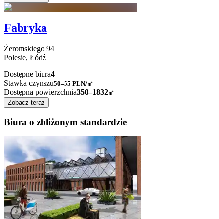
Fabryka
Żeromskiego
94
Polesie,
Łódź
Dostępne biura
4
Stawka czynszu
50–55
PLN/㎡
Dostępna powierzchnia
350–1832
㎡
Zobacz teraz
Biura o zbliżonym standardzie