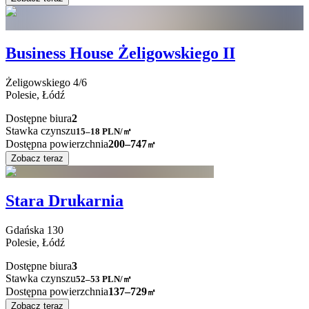
Business House Żeligowskiego II
Żeligowskiego
4/6
Polesie,
Łódź
Dostępne biura
2
Stawka czynszu
15–18
PLN/㎡
Dostępna powierzchnia
200–747
㎡
Zobacz teraz
Stara Drukarnia
Gdańska
130
Polesie,
Łódź
Dostępne biura
3
Stawka czynszu
52–53
PLN/㎡
Dostępna powierzchnia
137–729
㎡
Zobacz teraz