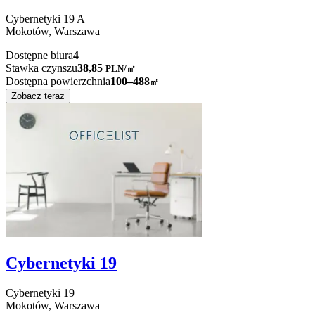
Cybernetyki
19 A
Mokotów,
Warszawa
Dostępne biura
4
Stawka czynszu
38,85
PLN
/
㎡
Dostępna powierzchnia
100–488
㎡
Zobacz teraz
Cybernetyki 19
Cybernetyki
19
Mokotów,
Warszawa