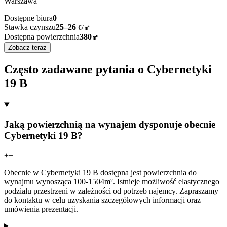
Warszawa
Dostępne biura
0
Stawka czynszu
25–26
€/㎡
Dostępna powierzchnia
380
㎡
Zobacz teraz
Często zadawane pytania o Cybernetyki
19 B
Jaką powierzchnią na wynajem dysponuje obecnie
Cybernetyki 19 B?
+
−
Obecnie w Cybernetyki 19 B dostępna jest powierzchnia do
wynajmu wynosząca 100-1504m². Istnieje możliwość elastycznego
podziału przestrzeni w zależności od potrzeb najemcy. Zapraszamy
do kontaktu w celu uzyskania szczegółowych informacji oraz
umówienia prezentacji.