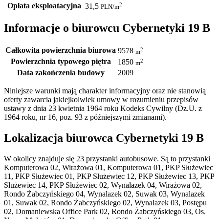
Opłata eksploatacyjna
2
31,5
PLN
/m
Informacje o biurowcu Cybernetyki 19 B
Całkowita powierzchnia biurowa
2
9578
m
Powierzchnia typowego piętra
2
1850
m
Data zakończenia budowy
2009
Niniejsze warunki mają charakter informacyjny oraz nie stanowią
oferty zawarcia jakiejkolwiek umowy w rozumieniu przepisów
ustawy z dnia 23 kwietnia 1964 roku Kodeks Cywilny (Dz.U. z
1964 roku, nr 16, poz. 93 z późniejszymi zmianami).
Lokalizacja biurowca Cybernetyki 19 B
W okolicy znajduje się 23 przystanki autobusowe. Są to przystanki
Komputerowa 02, Wirażowa 01, Komputerowa 01, PKP Służewiec
11, PKP Służewiec 01, PKP Służewiec 12, PKP Służewiec 13, PKP
Służewiec 14, PKP Służewiec 02, Wynalazek 04, Wirażowa 02,
Rondo Żabczyńskiego 04, Wynalazek 02, Suwak 03, Wynalazek
01, Suwak 02, Rondo Żabczyńskiego 02, Wynalazek 03, Postępu
02, Domaniewska Office Park 02, Rondo Żabczyńskiego 03, Os.