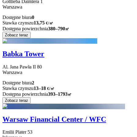
Gottlieba Daimlera
1
Warszawa
Dostępne biura
0
Stawka czynszu
13,75
€
/
㎡
Dostępna powierzchnia
380–790
㎡
Zobacz teraz
Babka Tower
Al. Jana Pawła II
80
Warszawa
Dostępne biura
2
Stawka czynszu
13–18
€/㎡
Dostępna powierzchnia
393–1793
㎡
Zobacz teraz
Warsaw Financial Center / WFC
Emilii Plater
53