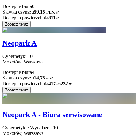
Dostępne biura
0
Stawka czynszu
59,15
PLN
/
㎡
Dostępna powierzchnia
811
㎡
Zobacz teraz
Neopark A
Cybernetyki
10
Mokotów,
Warszawa
Dostępne biura
4
Stawka czynszu
14,75
€
/
㎡
Dostępna powierzchnia
417–6232
㎡
Zobacz teraz
Neopark A - Biura serwisowane
Cybernetyki / Wynalazek
10
Mokotów,
Warszawa