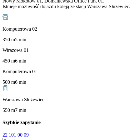
Nowy Mokotów 01, Domaniewska Office Park 01.
Istnieje możliwość dojazdu koleją ze stacji Warszawa Służewiec.
Komputerowa 02
350
m
5
min
Wirażowa 01
450
m
6
min
Komputerowa 01
500
m
6
min
Warszawa Służewiec
550
m
7
min
Szybkie zapytanie
22 101 00 09