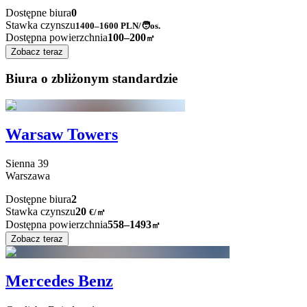
Dostępne biura
0
Stawka czynszu
1400–1600
PLN/🧑os.
Dostępna powierzchnia
100–200
㎡
Zobacz teraz
Biura o zbliżonym standardzie
Warsaw Towers
Sienna
39
Warszawa
Dostępne biura
2
Stawka czynszu
20
€
/
㎡
Dostępna powierzchnia
558–1493
㎡
Zobacz teraz
Mercedes Benz