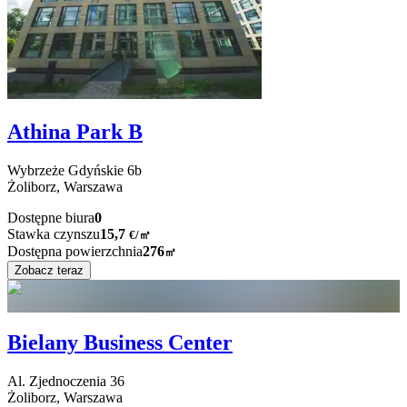
Athina Park B
Wybrzeże Gdyńskie
6b
Żoliborz,
Warszawa
Dostępne biura
0
Stawka czynszu
15,7
€
/
㎡
Dostępna powierzchnia
276
㎡
Zobacz teraz
Bielany Business Center
Al. Zjednoczenia
36
Żoliborz,
Warszawa