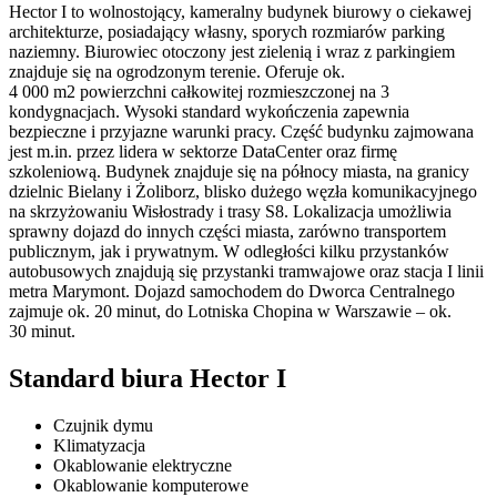
Hector I to wolnostojący, kameralny budynek biurowy o ciekawej
architekturze, posiadający własny, sporych rozmiarów parking
naziemny. Biurowiec otoczony jest zielenią i wraz z parkingiem
znajduje się na ogrodzonym terenie. Oferuje ok.
4 000 m2 powierzchni całkowitej rozmieszczonej na 3
kondygnacjach. Wysoki standard wykończenia zapewnia
bezpieczne i przyjazne warunki pracy. Część budynku zajmowana
jest m.in. przez lidera w sektorze DataCenter oraz firmę
szkoleniową. Budynek znajduje się na północy miasta, na granicy
dzielnic Bielany i Żoliborz, blisko dużego węzła komunikacyjnego
na skrzyżowaniu Wisłostrady i trasy S8. Lokalizacja umożliwia
sprawny dojazd do innych części miasta, zarówno transportem
publicznym, jak i prywatnym. W odległości kilku przystanków
autobusowych znajdują się przystanki tramwajowe oraz stacja I linii
metra Marymont. Dojazd samochodem do Dworca Centralnego
zajmuje ok. 20 minut, do Lotniska Chopina w Warszawie – ok.
30 minut.
Standard biura Hector I
Czujnik dymu
Klimatyzacja
Okablowanie elektryczne
Okablowanie komputerowe