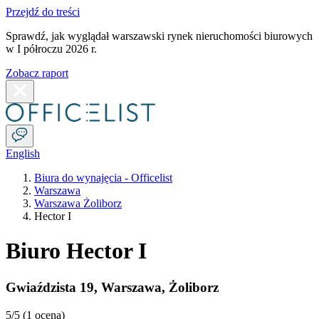
Przejdź do treści
Sprawdź, jak wyglądał warszawski rynek nieruchomości biurowych
w I półroczu 2026 r.
Zobacz raport
English
Biura do wynajęcia - Officelist
Warszawa
Warszawa Żoliborz
Hector I
Biuro Hector I
Gwiaździsta 19
,
Warszawa
,
Żoliborz
5
/5 (
1 ocena
)