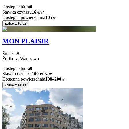
Dostępne biura
0
Stawka czynszu
16
€
/
㎡
Dostępna powierzchnia
105
㎡
Zobacz teraz
MON PLAISIR
Śmiała
26
Żoliborz,
Warszawa
Dostępne biura
0
Stawka czynszu
100
PLN
/
㎡
Dostępna powierzchnia
100–200
㎡
Zobacz teraz