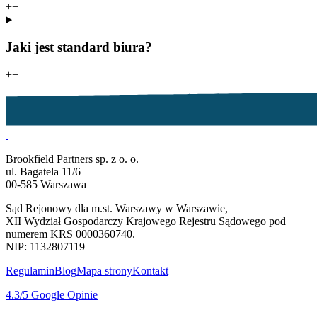
+
−
Jaki jest standard biura?
+
−
Brookfield Partners sp. z o. o.
ul. Bagatela 11/6
00-585 Warszawa
Sąd Rejonowy dla m.st. Warszawy w Warszawie,
XII Wydział Gospodarczy Krajowego Rejestru Sądowego pod
numerem KRS 0000360740.
NIP: 1132807119
Regulamin
Blog
Mapa strony
Kontakt
4.3
/5
Google Opinie