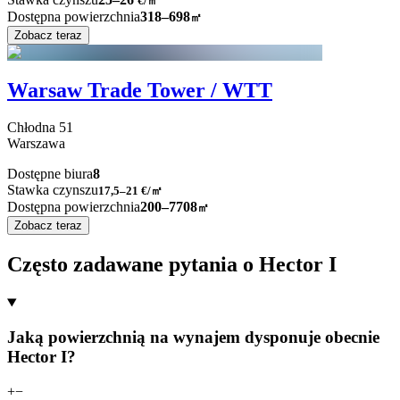
€/㎡
Dostępna powierzchnia
318–698
㎡
Zobacz teraz
Warsaw Trade Tower / WTT
Chłodna
51
Warszawa
Dostępne biura
8
Stawka czynszu
17,5–21
€/㎡
Dostępna powierzchnia
200–7708
㎡
Zobacz teraz
Często zadawane pytania o Hector I
Jaką powierzchnią na wynajem dysponuje obecnie
Hector I?
+
−