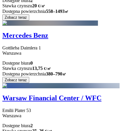
Dostępne biura
2
Stawka czynszu
20
€
/
㎡
Dostępna powierzchnia
558–1493
㎡
Zobacz teraz
Mercedes Benz
Gottlieba Daimlera
1
Warszawa
Dostępne biura
0
Stawka czynszu
13,75
€
/
㎡
Dostępna powierzchnia
380–790
㎡
Zobacz teraz
Warsaw Financial Center / WFC
Emilii Plater
53
Warszawa
Dostępne biura
2
Stawka czynszu
25–26