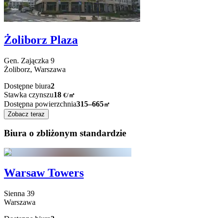
Żoliborz Plaza
Gen. Zajączka
9
Żoliborz,
Warszawa
Dostępne biura
2
Stawka czynszu
18
€
/
㎡
Dostępna powierzchnia
315–665
㎡
Zobacz teraz
Biura o zbliżonym standardzie
Warsaw Towers
Sienna
39
Warszawa