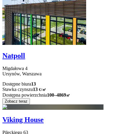
Natpoll
Migdałowa
4
Ursynów,
Warszawa
Dostępne biura
13
Stawka czynszu
13
€
/
㎡
Dostępna powierzchnia
100–4869
㎡
Zobacz teraz
Viking House
Pileckiego
63