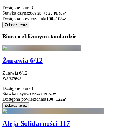
Dostępne biura
3
Stawka czynszu
68,29–77,22
PLN/㎡
Dostępna powierzchnia
100–108
㎡
Zobacz teraz
Biura o zbliżonym standardzie
Żurawia 6/12
Żurawia
6/12
Warszawa
Dostępne biura
3
Stawka czynszu
65–70
PLN/㎡
Dostępna powierzchnia
100–122
㎡
Zobacz teraz
Aleja Solidarności 117