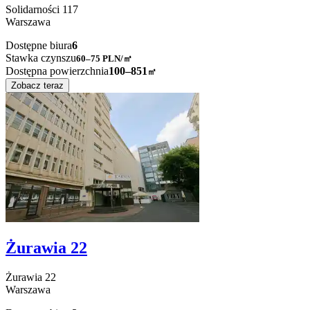
Solidarności
117
Warszawa
Dostępne biura
6
Stawka czynszu
60–75
PLN/㎡
Dostępna powierzchnia
100–851
㎡
Zobacz teraz
Żurawia 22
Żurawia
22
Warszawa