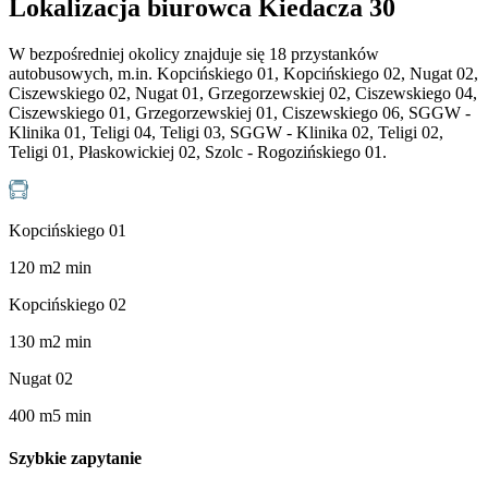
Lokalizacja biurowca Kiedacza 30
W bezpośredniej okolicy znajduje się 18 przystanków
autobusowych, m.in. Kopcińskiego 01, Kopcińskiego 02, Nugat 02,
Ciszewskiego 02, Nugat 01, Grzegorzewskiej 02, Ciszewskiego 04,
Ciszewskiego 01, Grzegorzewskiej 01, Ciszewskiego 06, SGGW -
Klinika 01, Teligi 04, Teligi 03, SGGW - Klinika 02, Teligi 02,
Teligi 01, Płaskowickiej 02, Szolc - Rogozińskiego 01.
Kopcińskiego 01
120
m
2
min
Kopcińskiego 02
130
m
2
min
Nugat 02
400
m
5
min
Szybkie zapytanie