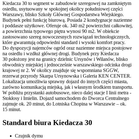
Kiedacza 30 to segment w zabudowie szeregowej na zamkniętym
osiedlu, usytuowany w spokojnej okolicy południowej części
Warszawy, blisko Szkoły Głównej Gospodarstwa Wiejskiego.
Budynek pełni funkcję biurową. Posiada 2 kondygnacje naziemne
i poddasze użytkowe. Oferuje ok. 340 m2 powierzchni całkowitej,
a powierzchnia typowego piętra wynosi 90 m2. W obiekcie
zastosowano szereg nowoczesnych rozwiązań technologicznych,
które gwarantują odpowiedni standard i wysoki komfort pracy.
Do dyspozycji najemców ogród oraz naziemne miejsca postojowe
na osiedlu i wzdłuż głównej drogi. Budynek przy Kiedacza
30 położony jest na granicy dzielnic Ursynów i Wilanów, blisko
obwodnicy miejskiej i jednocześnie warszawskiego odcinka drogi
krajowej nr 2. W okolicy znajduje się wspomniana SGGW,
rezerwat przyrody Skarpa Ursynowska i Galeria KEN CENTER.
Lokalizacja umożliwia sprawny dojazd do innych części miasta,
zarówno komunikacją miejską, jak i własnym środkiem transportu.
W pobliżu przystanki autobusowe, nieco dalej stacje I linii metra -
Stokłosy i Imielin. Dojazd samochodem do Dworca Centralnego
zajmuje ok. 20 minut, do Lotniska Chopina w Warszawie – ok.
15 minut.
Standard biura Kiedacza 30
Czujnik dymu