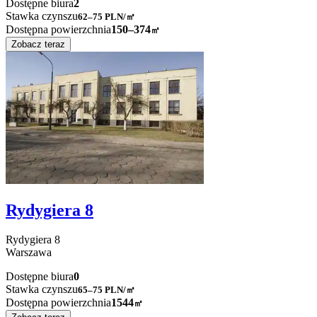
Dostępne biura
2
Stawka czynszu
62–75
PLN/㎡
Dostępna powierzchnia
150–374
㎡
Zobacz teraz
Rydygiera 8
Rydygiera
8
Warszawa
Dostępne biura
0
Stawka czynszu
65–75
PLN/㎡
Dostępna powierzchnia
1544
㎡