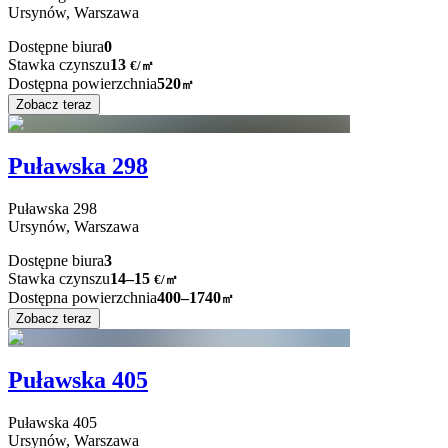
Ursynów,
Warszawa
Dostępne biura
0
Stawka czynszu
13
€
/
㎡
Dostępna powierzchnia
520
㎡
Zobacz teraz
Puławska 298
Puławska
298
Ursynów,
Warszawa
Dostępne biura
3
Stawka czynszu
14–15
€/㎡
Dostępna powierzchnia
400–1740
㎡
Zobacz teraz
Puławska 405
Puławska
405
Ursynów,
Warszawa