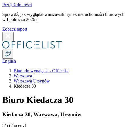
Przejdź do treści
Sprawdź, jak wyglądał warszawski rynek nieruchomości biurowych
w I półroczu 2026 r.
Zobacz raport
English
Biura do wynajęcia - Officelist
Warszawa
Warszawa Ursynów
Kiedacza 30
Biuro Kiedacza 30
Kiedacza 30
,
Warszawa
,
Ursynów
5
/5 (
2 oceny
)