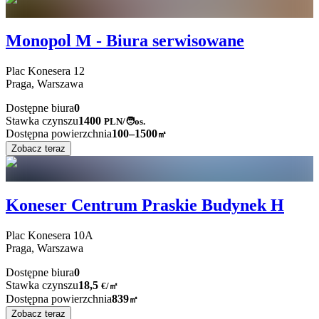
Monopol M - Biura serwisowane
Plac Konesera
12
Praga,
Warszawa
Dostępne biura
0
Stawka czynszu
1400
PLN
/
🧑os.
Dostępna powierzchnia
100–1500
㎡
Zobacz teraz
Koneser Centrum Praskie Budynek H
Plac Konesera
10A
Praga,
Warszawa
Dostępne biura
0
Stawka czynszu
18,5
€
/
㎡
Dostępna powierzchnia
839
㎡
Zobacz teraz