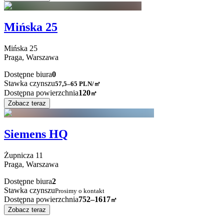
Mińska 25
Mińska
25
Praga,
Warszawa
Dostępne biura
0
Stawka czynszu
57,5–65
PLN/㎡
Dostępna powierzchnia
120
㎡
Zobacz teraz
Siemens HQ
Żupnicza
11
Praga,
Warszawa
Dostępne biura
2
Stawka czynszu
Prosimy o kontakt
Dostępna powierzchnia
752–1617
㎡
Zobacz teraz