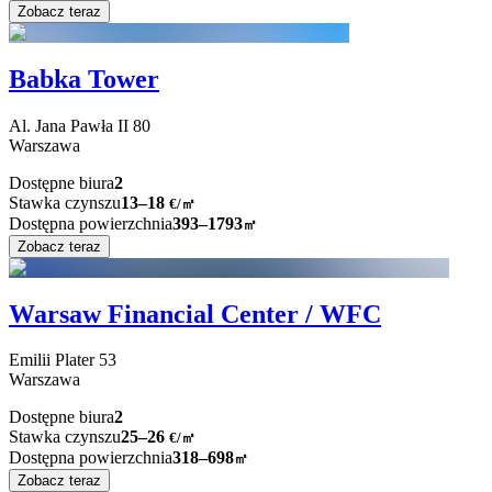
Zobacz teraz
Babka Tower
Al. Jana Pawła II
80
Warszawa
Dostępne biura
2
Stawka czynszu
13–18
€/㎡
Dostępna powierzchnia
393–1793
㎡
Zobacz teraz
Warsaw Financial Center / WFC
Emilii Plater
53
Warszawa
Dostępne biura
2
Stawka czynszu
25–26
€/㎡
Dostępna powierzchnia
318–698
㎡
Zobacz teraz