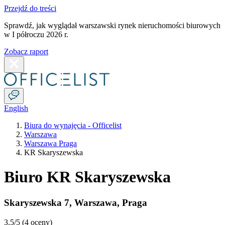
Przejdź do treści
Sprawdź, jak wyglądał warszawski rynek nieruchomości biurowych
w I półroczu 2026 r.
Zobacz raport
English
Biura do wynajęcia - Officelist
Warszawa
Warszawa Praga
KR Skaryszewska
Biuro KR Skaryszewska
Skaryszewska 7
,
Warszawa
,
Praga
3.5
/5 (
4 oceny
)