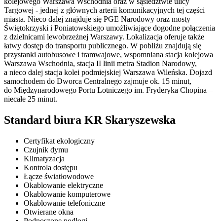
kolejowego Warszawa Wschodnia oraz w sąsiedztwie ulicy
Targowej - jednej z głównych arterii komunikacyjnych tej części
miasta. Nieco dalej znajduje się PGE Narodowy oraz mosty
Świętokrzyski i Poniatowskiego umożliwiające dogodne połączenia
z dzielnicami lewobrzeżnej Warszawy. Lokalizacja oferuje także
łatwy dostęp do transportu publicznego. W pobliżu znajdują się
przystanki autobusowe i tramwajowe, wspomniana stacja kolejowa
Warszawa Wschodnia, stacja II linii metra Stadion Narodowy,
a nieco dalej stacja kolei podmiejskiej Warszawa Wileńska. Dojazd
samochodem do Dworca Centralnego zajmuje ok. 15 minut,
do Międzynarodowego Portu Lotniczego im. Fryderyka Chopina –
niecałe 25 minut.
Standard biura KR Skaryszewska
Certyfikat ekologiczny
Czujnik dymu
Klimatyzacja
Kontrola dostępu
Łącze światłowodowe
Okablowanie elektryczne
Okablowanie komputerowe
Okablowanie telefoniczne
Otwierane okna
Podnoszone podłogi