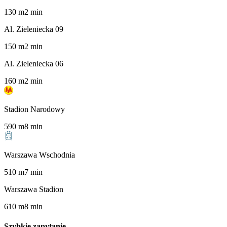
130
m
2
min
Al. Zieleniecka 09
150
m
2
min
Al. Zieleniecka 06
160
m
2
min
Stadion Narodowy
590
m
8
min
Warszawa Wschodnia
510
m
7
min
Warszawa Stadion
610
m
8
min
Szybkie zapytanie