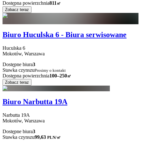
Dostępna powierzchnia
811
㎡
Zobacz teraz
Biuro Huculska 6 - Biura serwisowane
Huculska
6
Mokotów,
Warszawa
Dostępne biura
3
Stawka czynszu
Prosimy o kontakt
Dostępna powierzchnia
100–250
㎡
Zobacz teraz
Biuro Narbutta 19A
Narbutta
19A
Mokotów,
Warszawa
Dostępne biura
3
Stawka czynszu
99,63
PLN
/
㎡