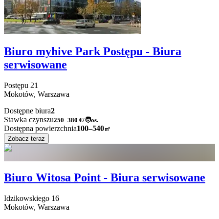
Biuro myhive Park Postępu - Biura
serwisowane
Postępu
21
Mokotów,
Warszawa
Dostępne biura
2
Stawka czynszu
250–380
€/🧑os.
Dostępna powierzchnia
100–540
㎡
Zobacz teraz
Biuro Witosa Point - Biura serwisowane
Idzikowskiego
16
Mokotów,
Warszawa