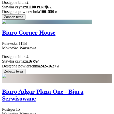
Dostępne biura
2
Stawka czynszu
1100
PLN
/
🧑os.
Dostępna powierzchnia
100–550
㎡
Zobacz teraz
Biuro Corner House
Puławska
111B
Mokotów,
Warszawa
Dostępne biura
4
Stawka czynszu
16
€
/
㎡
Dostępna powierzchnia
242–1627
㎡
Zobacz teraz
Biuro Adgar Plaza One - Biura
Serwisowane
Postępu
15
Mokotów,
Warszawa