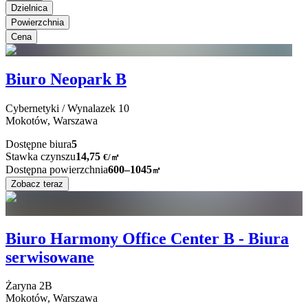
Dzielnica
Powierzchnia
Cena
Biuro Neopark B
Cybernetyki / Wynalazek
10
Mokotów,
Warszawa
Dostępne biura
5
Stawka czynszu
14,75
€
/
㎡
Dostępna powierzchnia
600–1045
㎡
Zobacz teraz
Biuro Harmony Office Center B - Biura
serwisowane
Żaryna
2B
Mokotów,
Warszawa