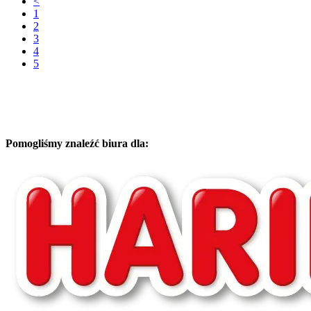
<
1
2
3
4
5
Pomogliśmy znaleźć biura dla: