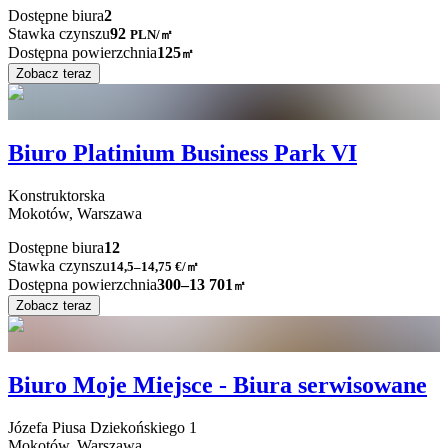
Dostępne biura
2
Stawka czynszu
92
PLN
/
㎡
Dostępna powierzchnia
125
㎡
Zobacz teraz
Biuro Platinium Business Park VI
Konstruktorska
Mokotów,
Warszawa
Dostępne biura
12
Stawka czynszu
14,5–14,75
€/㎡
Dostępna powierzchnia
300–13 701
㎡
Zobacz teraz
Biuro Moje Miejsce - Biura serwisowane
Józefa Piusa Dziekońskiego
1
Mokotów,
Warszawa