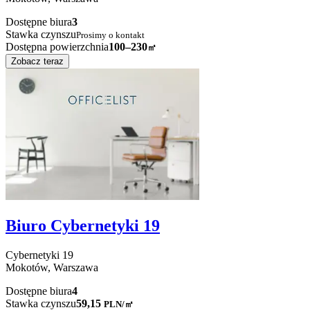
Dostępne biura
3
Stawka czynszu
Prosimy o kontakt
Dostępna powierzchnia
100–230
㎡
Zobacz teraz
Biuro Cybernetyki 19
Cybernetyki
19
Mokotów,
Warszawa
Dostępne biura
4
Stawka czynszu
59,15
PLN
/
㎡