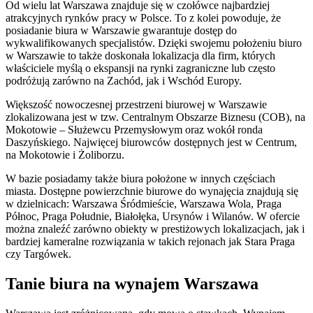
Od wielu lat Warszawa znajduje się w czołówce najbardziej
atrakcyjnych rynków pracy w Polsce. To z kolei powoduje, że
posiadanie biura w Warszawie gwarantuje dostęp do
wykwalifikowanych specjalistów. Dzięki swojemu położeniu biuro
w Warszawie to także doskonała lokalizacja dla firm, których
właściciele myślą o ekspansji na rynki zagraniczne lub często
podróżują zarówno na Zachód, jak i Wschód Europy.
Większość nowoczesnej przestrzeni biurowej w Warszawie
zlokalizowana jest w tzw. Centralnym Obszarze Biznesu (COB), na
Mokotowie – Służewcu Przemysłowym oraz wokół ronda
Daszyńskiego. Najwięcej biurowców dostępnych jest w Centrum,
na Mokotowie i Żoliborzu.
W bazie posiadamy także biura położone w innych częściach
miasta. Dostępne powierzchnie biurowe do wynajęcia znajdują się
w dzielnicach: Warszawa Śródmieście, Warszawa Wola, Praga
Północ, Praga Południe, Białołęka, Ursynów i Wilanów. W ofercie
można znaleźć zarówno obiekty w prestiżowych lokalizacjach, jak i
bardziej kameralne rozwiązania w takich rejonach jak Stara Praga
czy Targówek.
Tanie biura na wynajem Warszawa