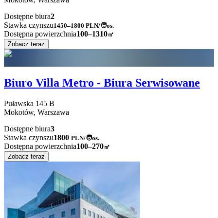
Dostępne biura
2
Stawka czynszu
1450–1800
PLN/🧑os.
Dostępna powierzchnia
100–1310
㎡
Zobacz teraz
Biuro Villa Metro - Biura Serwisowane
Puławska
145 B
Mokotów,
Warszawa
Dostępne biura
3
Stawka czynszu
1800
PLN
/
🧑os.
Dostępna powierzchnia
100–270
㎡
Zobacz teraz