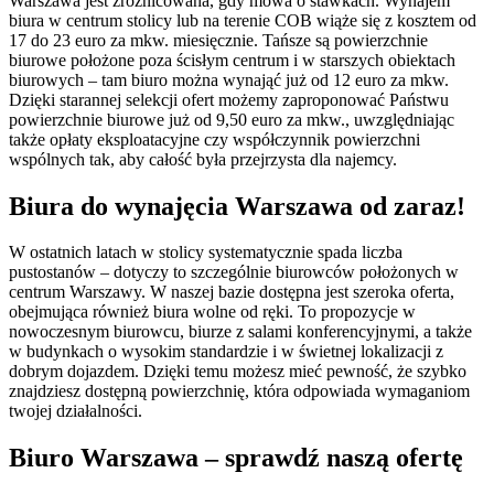
Warszawa jest zróżnicowana, gdy mowa o stawkach. Wynajem
biura w centrum stolicy lub na terenie COB wiąże się z kosztem od
17 do 23 euro za mkw. miesięcznie. Tańsze są powierzchnie
biurowe położone poza ścisłym centrum i w starszych obiektach
biurowych – tam biuro można wynająć już od 12 euro za mkw.
Dzięki starannej selekcji ofert możemy zaproponować Państwu
powierzchnie biurowe już od 9,50 euro za mkw., uwzględniając
także opłaty eksploatacyjne czy współczynnik powierzchni
wspólnych tak, aby całość była przejrzysta dla najemcy.
Biura do wynajęcia Warszawa od zaraz!
W ostatnich latach w stolicy systematycznie spada liczba
pustostanów – dotyczy to szczególnie biurowców położonych w
centrum Warszawy. W naszej bazie dostępna jest szeroka oferta,
obejmująca również biura wolne od ręki. To propozycje w
nowoczesnym biurowcu, biurze z salami konferencyjnymi, a także
w budynkach o wysokim standardzie i w świetnej lokalizacji z
dobrym dojazdem. Dzięki temu możesz mieć pewność, że szybko
znajdziesz dostępną powierzchnię, która odpowiada wymaganiom
twojej działalności.
Biuro Warszawa – sprawdź naszą ofertę