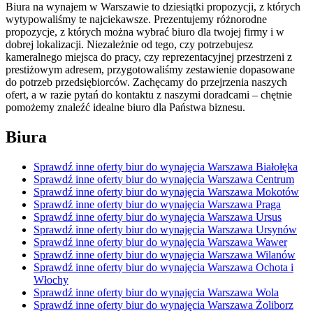
Biura na wynajem w Warszawie to dziesiątki propozycji, z których
wytypowaliśmy te najciekawsze. Prezentujemy różnorodne
propozycje, z których można wybrać biuro dla twojej firmy i w
dobrej lokalizacji. Niezależnie od tego, czy potrzebujesz
kameralnego miejsca do pracy, czy reprezentacyjnej przestrzeni z
prestiżowym adresem, przygotowaliśmy zestawienie dopasowane
do potrzeb przedsiębiorców. Zachęcamy do przejrzenia naszych
ofert, a w razie pytań do kontaktu z naszymi doradcami – chętnie
pomożemy znaleźć idealne biuro dla Państwa biznesu.
Biura
Sprawdź inne oferty biur do wynajęcia Warszawa Białołęka
Sprawdź inne oferty biur do wynajęcia Warszawa Centrum
Sprawdź inne oferty biur do wynajęcia Warszawa Mokotów
Sprawdź inne oferty biur do wynajęcia Warszawa Praga
Sprawdź inne oferty biur do wynajęcia Warszawa Ursus
Sprawdź inne oferty biur do wynajęcia Warszawa Ursynów
Sprawdź inne oferty biur do wynajęcia Warszawa Wawer
Sprawdź inne oferty biur do wynajęcia Warszawa Wilanów
Sprawdź inne oferty biur do wynajęcia Warszawa Ochota i
Włochy
Sprawdź inne oferty biur do wynajęcia Warszawa Wola
Sprawdź inne oferty biur do wynajęcia Warszawa Żoliborz