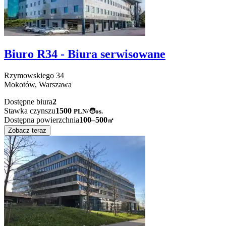
Biuro R34 - Biura serwisowane
Rzymowskiego
34
Mokotów,
Warszawa
Dostępne biura
2
Stawka czynszu
1500
PLN
/
🧑os.
Dostępna powierzchnia
100–500
㎡
Zobacz teraz