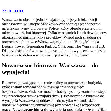
22 101 00 09
Warszawa to obecnie jedna z najatrakcyjniejszych lokalizacji
biznesowych w Europie Środkowo-Wschodniej i jednocześnie
największy rynek biurowy w Polsce, który oferuje prawie 6 mln
mkw. powierzchni biurowej. Tylko w ostatnich latach deweloperzy
ukończyli co najmniej kilka projektów. Wśród nich znajdują się
nowoczesne biurowce Warszawa, czyli m.in.: Varso, Mennica
Legacy Tower, Generation Park X, Y i Z oraz The Warsaw HUB.
Dla przedsiębiorców poszukujących biura do wynajęcia w mieście
Warszawa to dobra wiadomość – jest w czym wybierać.
Nowoczesne biurowce Warszawa – do
wynajęcia!
Biurowce powstające na terenie stolicy to nowoczesne budynki,
które zostały wyposażone w rozwiązania sprzyjające
bezpieczeństwu. Wskazać można choćby systemy kontroli dostępu
czy przeciwpożarowe (czujniki dymu). Powierzchnie biurowe do
wynajęcia Warszawa są oddawane do użytku w standardzie
umożliwiającym natychmiastową przeprowadzkę i rozpoczęcie
pracy.
Nowoczesne biura do wynajęcia
posiadają także certyfikat