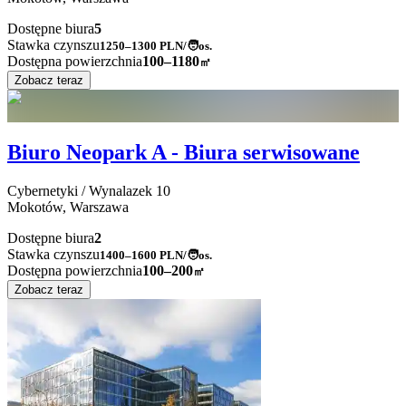
Dostępne biura
5
Stawka czynszu
1250–1300
PLN/🧑os.
Dostępna powierzchnia
100–1180
㎡
Zobacz teraz
Biuro Neopark A - Biura serwisowane
Cybernetyki / Wynalazek
10
Mokotów,
Warszawa
Dostępne biura
2
Stawka czynszu
1400–1600
PLN/🧑os.
Dostępna powierzchnia
100–200
㎡
Zobacz teraz