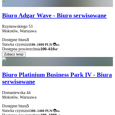
Biuro Adgar Wave - Biuro serwisowane
Rzymowskiego
53
Mokotów,
Warszawa
Dostępne biura
3
Stawka czynszu
1100–1800
PLN/🧑os.
Dostępna powierzchnia
100–610
㎡
Zobacz teraz
Biuro Platinium Business Park IV - Biura
serwisowane
Domaniewska
44
Mokotów,
Warszawa
Dostępne biura
5
Stawka czynszu
1300–1400
PLN/🧑os.