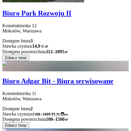
Biuro Park Rozwoju II
Konstruktorska
12
Mokotów,
Warszawa
Dostępne biura
3
Stawka czynszu
14,9
€
/
㎡
Dostępna powierzchnia
112–1895
㎡
Zobacz teraz
Biuro Adgar Bit - Biura serwisowane
Konstruktorska
11
Mokotów,
Warszawa
Dostępne biura
2
Stawka czynszu
1500–1800
PLN/🧑os.
Dostępna powierzchnia
100–1580
㎡
Zobacz teraz