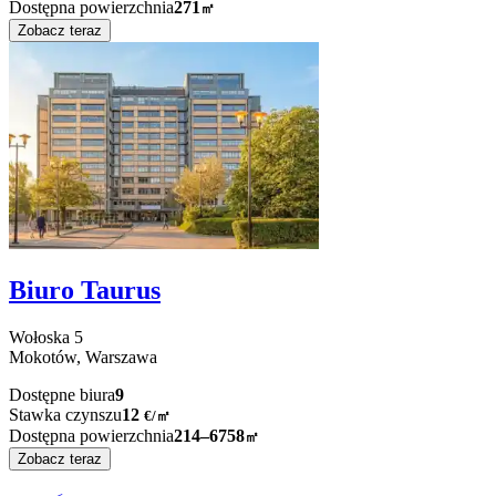
Dostępna powierzchnia
271
㎡
Zobacz teraz
Biuro Taurus
Wołoska
5
Mokotów,
Warszawa
Dostępne biura
9
Stawka czynszu
12
€
/
㎡
Dostępna powierzchnia
214–6758
㎡
Zobacz teraz