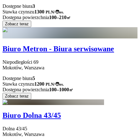
Dostępne biura
3
Stawka czynszu
1300
PLN
/
🧑os.
Dostępna powierzchnia
100–210
㎡
Zobacz teraz
Biuro Metron - Biura serwisowane
Niepodległości
69
Mokotów,
Warszawa
Dostępne biura
5
Stawka czynszu
1200
PLN
/
🧑os.
Dostępna powierzchnia
100–1000
㎡
Zobacz teraz
Biuro Dolna 43/45
Dolna
43/45
Mokotów,
Warszawa