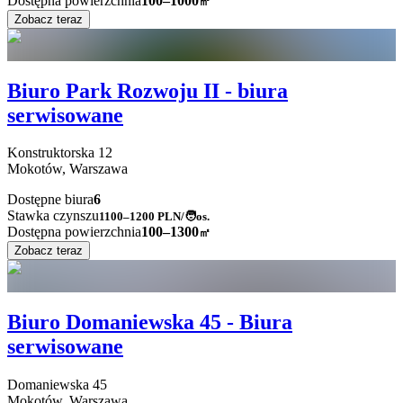
Dostępna powierzchnia
100–1000
㎡
Zobacz teraz
Biuro Park Rozwoju II - biura
serwisowane
Konstruktorska
12
Mokotów,
Warszawa
Dostępne biura
6
Stawka czynszu
1100–1200
PLN/🧑os.
Dostępna powierzchnia
100–1300
㎡
Zobacz teraz
Biuro Domaniewska 45 - Biura
serwisowane
Domaniewska
45
Mokotów,
Warszawa