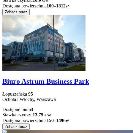
Stawka czynszu
16,9
€
/
㎡
Dostępna powierzchnia
100–1812
㎡
Zobacz teraz
Biuro Astrum Business Park
Łopuszańska
95
Ochota i Włochy,
Warszawa
Dostępne biura
3
Stawka czynszu
13,75
€
/
㎡
Dostępna powierzchnia
150–1496
㎡
Zobacz teraz