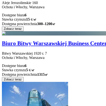
Aleje Jerozolimskie
160
Ochota i Włochy,
Warszawa
Dostępne biura
6
Stawka czynszu
15
€
/
㎡
Dostępna powierzchnia
300–1200
㎡
Zobacz teraz
Biuro Bitwy Warszawskiej Business Cente
Bitwy Warszawskiej 1920 r.
7
Ochota i Włochy,
Warszawa
Dostępne biura
6
Stawka czynszu
5
€
/
㎡
Dostępna powierzchnia
1315
㎡
Zobacz teraz