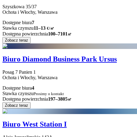
Szyszkowa
35/37
Ochota i Włochy,
Warszawa
Dostępne biura
7
Stawka czynszu
11–13
€/㎡
Dostępna powierzchnia
100–7101
㎡
Zobacz teraz
Biuro Diamond Business Park Ursus
Posag 7 Panien
1
Ochota i Włochy,
Warszawa
Dostępne biura
4
Stawka czynszu
Prosimy o kontakt
Dostępna powierzchnia
197–3805
㎡
Zobacz teraz
Biuro West Station I