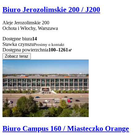
Biuro Jerozolimskie 200 / J200
Aleje Jerozolimskie
200
Ochota i Włochy,
Warszawa
Dostępne biura
14
Stawka czynszu
Prosimy o kontakt
Dostępna powierzchnia
100–1261
㎡
Zobacz teraz
Biuro Campus 160 / Miasteczko Orange