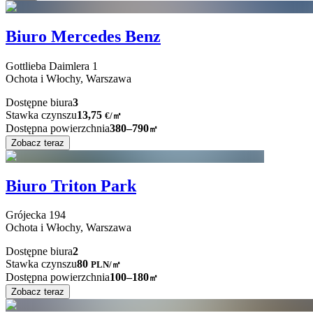
Biuro Mercedes Benz
Gottlieba Daimlera
1
Ochota i Włochy,
Warszawa
Dostępne biura
3
Stawka czynszu
13,75
€
/
㎡
Dostępna powierzchnia
380–790
㎡
Zobacz teraz
Biuro Triton Park
Grójecka
194
Ochota i Włochy,
Warszawa
Dostępne biura
2
Stawka czynszu
80
PLN
/
㎡
Dostępna powierzchnia
100–180
㎡
Zobacz teraz