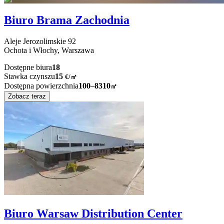
Biuro Brama Zachodnia
Aleje Jerozolimskie
92
Ochota i Włochy,
Warszawa
Dostępne biura
18
Stawka czynszu
15
€
/
㎡
Dostępna powierzchnia
100–8310
㎡
Zobacz teraz
Biuro Warsaw Distribution Center