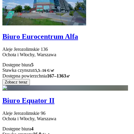
Biuro Eurocentrum Alfa
Aleje Jerozolimskie
136
Ochota i Włochy,
Warszawa
Dostępne biura
5
Stawka czynszu
15,5–16
€/㎡
Dostępna powierzchnia
167–1363
㎡
Zobacz teraz
Biuro Equator II
Aleje Jerozolimskie
96
Ochota i Włochy,
Warszawa
Dostępne biura
4