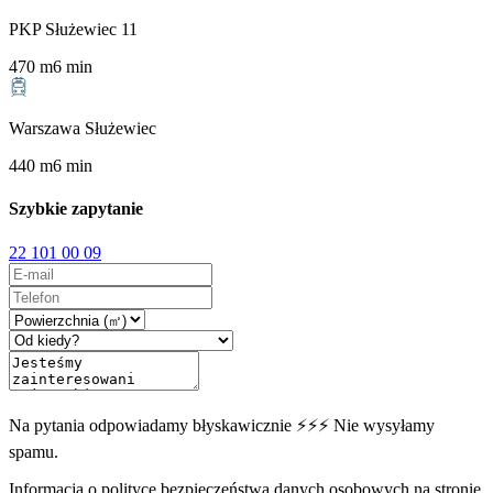
PKP Służewiec 11
470
m
6
min
Warszawa Służewiec
440
m
6
min
Szybkie zapytanie
22 101 00 09
Na pytania odpowiadamy błyskawicznie ⚡⚡⚡ Nie wysyłamy
spamu.
Informacja o polityce bezpieczeństwa danych osobowych na stronie