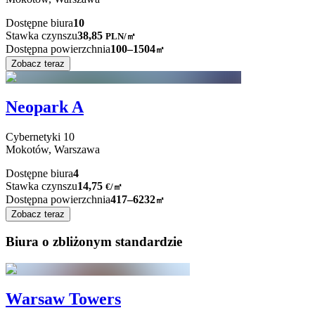
Dostępne biura
10
Stawka czynszu
38,85
PLN
/
㎡
Dostępna powierzchnia
100–1504
㎡
Zobacz teraz
Neopark A
Cybernetyki
10
Mokotów,
Warszawa
Dostępne biura
4
Stawka czynszu
14,75
€
/
㎡
Dostępna powierzchnia
417–6232
㎡
Zobacz teraz
Biura o zbliżonym standardzie
Warsaw Towers