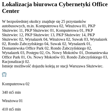
Lokalizacja biurowca Cybernetyki Office
Center
W bezpośredniej okolicy znajduje się 25 przystanków
autobusowych, m.in. Komputerowa 02, Wirażowa 01, PKP
Służewiec 11, PKP Służewiec 01, Komputerowa 01, PKP
Służewiec 12, PKP Służewiec 13, PKP Służewiec 14, PKP
Służewiec 02, Wynalazek 04, Wirażowa 02, Suwak 03, Wynalazek
02, Rondo Żabczyńskiego 04, Suwak 02, Wynalazek 01,
Domaniewska Office Park 02, Rondo Żabczyńskiego 02,
Wynalazek 03, Postępu 02, Os. Nowy Mokotów 01, Domaniewska
Office Park 01, Os. Nowy Mokotów 03, Rondo Żabczyńskiego 03,
Racjonalizacji 02.
Istnieje możliwość dojazdu koleją ze stacji Warszawa Służewiec.
Komputerowa 02
340
m
5
min
Wirażowa 01
410
m
5
min