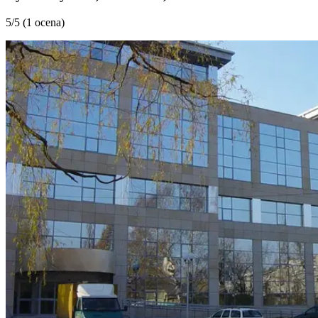
5
/5 (
1 ocena
)