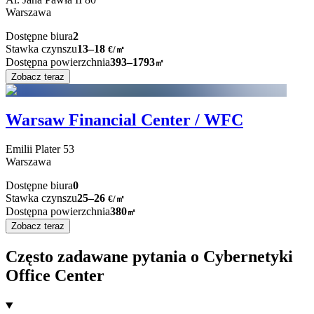
Warszawa
Dostępne biura
2
Stawka czynszu
13–18
€/㎡
Dostępna powierzchnia
393–1793
㎡
Zobacz teraz
Warsaw Financial Center / WFC
Emilii Plater
53
Warszawa
Dostępne biura
0
Stawka czynszu
25–26
€/㎡
Dostępna powierzchnia
380
㎡
Zobacz teraz
Często zadawane pytania o Cybernetyki
Office Center