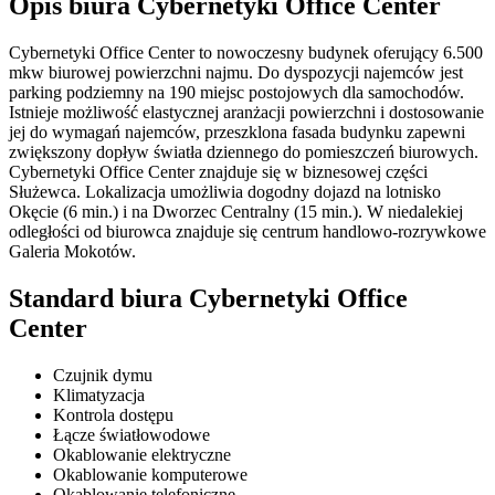
Opis biura Cybernetyki Office Center
Cybernetyki Office Center to nowoczesny budynek oferujący 6.500
mkw biurowej powierzchni najmu. Do dyspozycji najemców jest
parking podziemny na 190 miejsc postojowych dla samochodów.
Istnieje możliwość elastycznej aranżacji powierzchni i dostosowanie
jej do wymagań najemców, przeszklona fasada budynku zapewni
zwiększony dopływ światła dziennego do pomieszczeń biurowych.
Cybernetyki Office Center znajduje się w biznesowej części
Służewca. Lokalizacja umożliwia dogodny dojazd na lotnisko
Okęcie (6 min.) i na Dworzec Centralny (15 min.). W niedalekiej
odległości od biurowca znajduje się centrum handlowo-rozrywkowe
Galeria Mokotów.
Standard biura Cybernetyki Office
Center
Czujnik dymu
Klimatyzacja
Kontrola dostępu
Łącze światłowodowe
Okablowanie elektryczne
Okablowanie komputerowe
Okablowanie telefoniczne