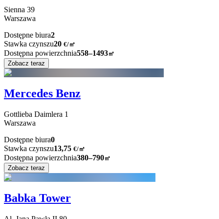
Sienna
39
Warszawa
Dostępne biura
2
Stawka czynszu
20
€
/
㎡
Dostępna powierzchnia
558–1493
㎡
Zobacz teraz
Mercedes Benz
Gottlieba Daimlera
1
Warszawa
Dostępne biura
0
Stawka czynszu
13,75
€
/
㎡
Dostępna powierzchnia
380–790
㎡
Zobacz teraz
Babka Tower
Al. Jana Pawła II
80