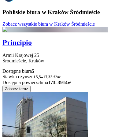
Pobliskie biura w Kraków Śródmieście
Zobacz wszystkie biura w Kraków Śródmieście
Principio
Armii Krajowej
25
Śródmieście,
Kraków
Dostępne biura
5
Stawka czynszu
15,5–17,33
€/㎡
Dostępna powierzchnia
173–3914
㎡
Zobacz teraz