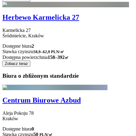
Herbewo Karmelicka 27
Karmelicka
27
Śródmieście,
Kraków
Dostępne biura
2
Stawka czynszu
58,9–62,9
PLN/㎡
Dostępna powierzchnia
158–392
㎡
Zobacz teraz
Biura o zbliżonym standardzie
Centrum Biurowe Azbud
Aleja Pokoju
78
Kraków
Dostępne biura
0
Stawka czynszu
50
PLN
/
㎡