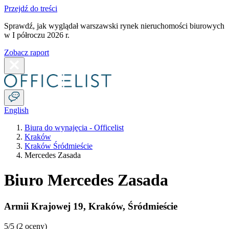
Przejdź do treści
Sprawdź, jak wyglądał warszawski rynek nieruchomości biurowych
w I półroczu 2026 r.
Zobacz raport
English
Biura do wynajęcia - Officelist
Kraków
Kraków Śródmieście
Mercedes Zasada
Biuro Mercedes Zasada
Armii Krajowej 19
,
Kraków
,
Śródmieście
5
/5 (
2 oceny
)