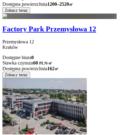
Dostępna powierzchnia
1200–2520
㎡
Zobacz teraz
Factory Park Przemysłowa 12
Przemysłowa
12
Kraków
Dostępne biura
0
Stawka czynszu
60
PLN
/
㎡
Dostępna powierzchnia
162
㎡
Zobacz teraz