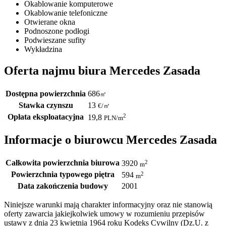
Okablowanie komputerowe
Okablowanie telefoniczne
Otwierane okna
Podnoszone podłogi
Podwieszane sufity
Wykładzina
Oferta najmu biura Mercedes Zasada
Dostępna powierzchnia
686
㎡
Stawka czynszu
13
€
/
㎡
Opłata eksploatacyjna
2
19,8
PLN
/m
Informacje o biurowcu Mercedes Zasada
Całkowita powierzchnia biurowa
2
3920
m
Powierzchnia typowego piętra
2
594
m
Data zakończenia budowy
2001
Niniejsze warunki mają charakter informacyjny oraz nie stanowią
oferty zawarcia jakiejkolwiek umowy w rozumieniu przepisów
ustawy z dnia 23 kwietnia 1964 roku Kodeks Cywilny (Dz.U. z