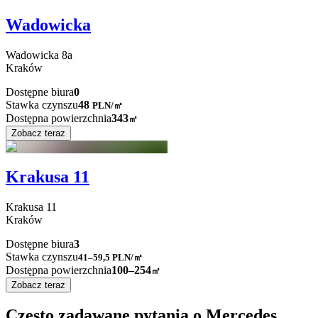
Wadowicka
Wadowicka
8a
Kraków
Dostępne biura
0
Stawka czynszu
48
PLN
/
㎡
Dostępna powierzchnia
343
㎡
Zobacz teraz
Krakusa 11
Krakusa
11
Kraków
Dostępne biura
3
Stawka czynszu
41–59,5
PLN/㎡
Dostępna powierzchnia
100–254
㎡
Zobacz teraz
Często zadawane pytania o Mercedes