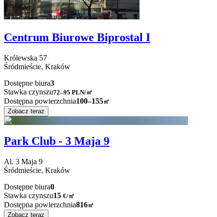
Centrum Biurowe Biprostal I
Królewska
57
Śródmieście,
Kraków
Dostępne biura
3
Stawka czynszu
72–95
PLN/㎡
Dostępna powierzchnia
100–155
㎡
Zobacz teraz
Park Club - 3 Maja 9
Al. 3 Maja
9
Śródmieście,
Kraków
Dostępne biura
0
Stawka czynszu
15
€
/
㎡
Dostępna powierzchnia
816
㎡
Zobacz teraz