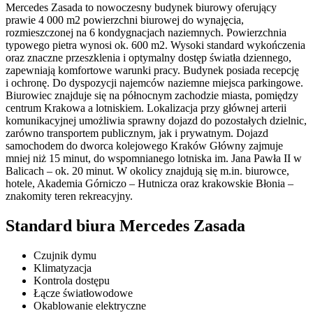
Mercedes Zasada to nowoczesny budynek biurowy oferujący
prawie 4 000 m2 powierzchni biurowej do wynajęcia,
rozmieszczonej na 6 kondygnacjach naziemnych. Powierzchnia
typowego pietra wynosi ok. 600 m2. Wysoki standard wykończenia
oraz znaczne przeszklenia i optymalny dostęp światła dziennego,
zapewniają komfortowe warunki pracy. Budynek posiada recepcję
i ochronę. Do dyspozycji najemców naziemne miejsca parkingowe.
Biurowiec znajduje się na północnym zachodzie miasta, pomiędzy
centrum Krakowa a lotniskiem. Lokalizacja przy głównej arterii
komunikacyjnej umożliwia sprawny dojazd do pozostałych dzielnic,
zarówno transportem publicznym, jak i prywatnym. Dojazd
samochodem do dworca kolejowego Kraków Główny zajmuje
mniej niż 15 minut, do wspomnianego lotniska im. Jana Pawła II w
Balicach – ok. 20 minut. W okolicy znajdują się m.in. biurowce,
hotele, Akademia Górniczo – Hutnicza oraz krakowskie Błonia –
znakomity teren rekreacyjny.
Standard biura Mercedes Zasada
Czujnik dymu
Klimatyzacja
Kontrola dostępu
Łącze światłowodowe
Okablowanie elektryczne