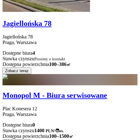
Jagiellońska 78
Jagiellońska
78
Praga,
Warszawa
Dostępne biura
4
Stawka czynszu
Prosimy o kontakt
Dostępna powierzchnia
100–386
㎡
Zobacz teraz
Monopol M - Biura serwisowane
Plac Konesera
12
Praga,
Warszawa
Dostępne biura
0
Stawka czynszu
1400
PLN
/
🧑os.
Dostępna powierzchnia
100–1500
㎡