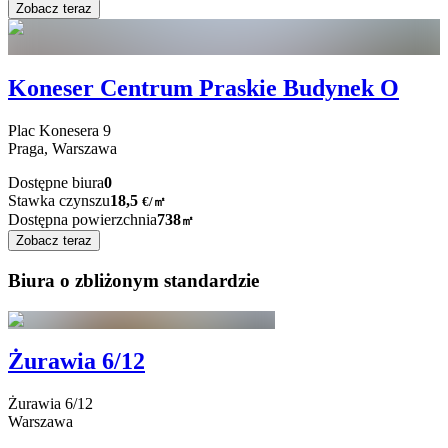
Zobacz teraz
Koneser Centrum Praskie Budynek O
Plac Konesera
9
Praga,
Warszawa
Dostępne biura
0
Stawka czynszu
18,5
€
/
㎡
Dostępna powierzchnia
738
㎡
Zobacz teraz
Biura o zbliżonym standardzie
Żurawia 6/12
Żurawia
6/12
Warszawa