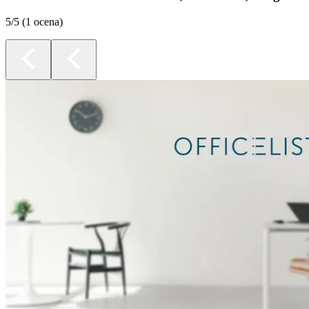
5
/5 (
1 ocena
)