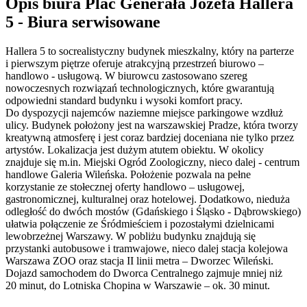
Opis biura Plac Generała Józefa Hallera
5 - Biura serwisowane
Hallera 5 to socrealistyczny budynek mieszkalny, który na parterze
i pierwszym piętrze oferuje atrakcyjną przestrzeń biurowo –
handlowo - usługową. W biurowcu zastosowano szereg
nowoczesnych rozwiązań technologicznych, które gwarantują
odpowiedni standard budynku i wysoki komfort pracy.
Do dyspozycji najemców naziemne miejsce parkingowe wzdłuż
ulicy. Budynek położony jest na warszawskiej Pradze, która tworzy
kreatywną atmosferę i jest coraz bardziej doceniana nie tylko przez
artystów. Lokalizacja jest dużym atutem obiektu. W okolicy
znajduje się m.in. Miejski Ogród Zoologiczny, nieco dalej - centrum
handlowe Galeria Wileńska. Położenie pozwala na pełne
korzystanie ze stołecznej oferty handlowo – usługowej,
gastronomicznej, kulturalnej oraz hotelowej. Dodatkowo, nieduża
odległość do dwóch mostów (Gdańskiego i Śląsko - Dąbrowskiego)
ułatwia połączenie ze Śródmieściem i pozostałymi dzielnicami
lewobrzeżnej Warszawy. W pobliżu budynku znajdują się
przystanki autobusowe i tramwajowe, nieco dalej stacja kolejowa
Warszawa ZOO oraz stacja II linii metra – Dworzec Wileński.
Dojazd samochodem do Dworca Centralnego zajmuje mniej niż
20 minut, do Lotniska Chopina w Warszawie – ok. 30 minut.