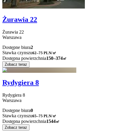
Żurawia 22
Żurawia
22
Warszawa
Dostępne biura
2
Stawka czynszu
62–75
PLN/㎡
Dostępna powierzchnia
150–374
㎡
Zobacz teraz
Rydygiera 8
Rydygiera
8
Warszawa
Dostępne biura
0
Stawka czynszu
65–75
PLN/㎡
Dostępna powierzchnia
1544
㎡
Zobacz teraz