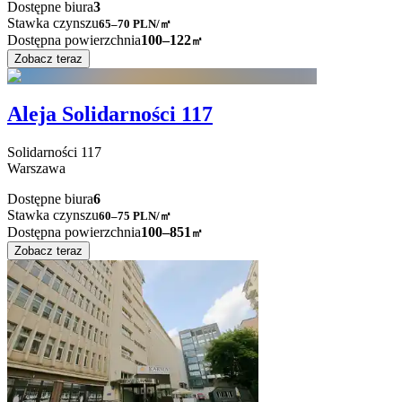
Dostępne biura
3
Stawka czynszu
65–70
PLN/㎡
Dostępna powierzchnia
100–122
㎡
Zobacz teraz
Aleja Solidarności 117
Solidarności
117
Warszawa
Dostępne biura
6
Stawka czynszu
60–75
PLN/㎡
Dostępna powierzchnia
100–851
㎡
Zobacz teraz