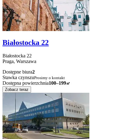
Białostocka 22
Białostocka
22
Praga,
Warszawa
Dostępne biura
2
Stawka czynszu
Prosimy o kontakt
Dostępna powierzchnia
100–199
㎡
Zobacz teraz