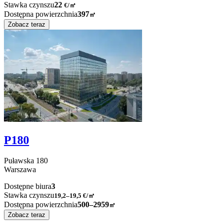
Stawka czynszu
22
€
/
㎡
Dostępna powierzchnia
397
㎡
Zobacz teraz
P180
Puławska
180
Warszawa
Dostępne biura
3
Stawka czynszu
19,2–19,5
€/㎡
Dostępna powierzchnia
500–2959
㎡
Zobacz teraz