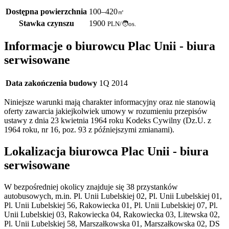
Dostępna powierzchnia
100–420
㎡
Stawka czynszu
1900
PLN
/
🧑os.
Informacje o biurowcu Plac Unii - biura
serwisowane
Data zakończenia budowy
1Q 2014
Niniejsze warunki mają charakter informacyjny oraz nie stanowią
oferty zawarcia jakiejkolwiek umowy w rozumieniu przepisów
ustawy z dnia 23 kwietnia 1964 roku Kodeks Cywilny (Dz.U. z
1964 roku, nr 16, poz. 93 z późniejszymi zmianami).
Lokalizacja biurowca Plac Unii - biura
serwisowane
W bezpośredniej okolicy znajduje się 38 przystanków
autobusowych, m.in. Pl. Unii Lubelskiej 02, Pl. Unii Lubelskiej 01,
Pl. Unii Lubelskiej 56, Rakowiecka 01, Pl. Unii Lubelskiej 07, Pl.
Unii Lubelskiej 03, Rakowiecka 04, Rakowiecka 03, Litewska 02,
Pl. Unii Lubelskiej 58, Marszałkowska 01, Marszałkowska 02, DS