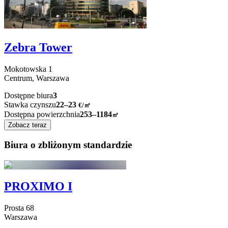
Zebra Tower
Mokotowska
1
Centrum,
Warszawa
Dostępne biura
3
Stawka czynszu
22–23
€/㎡
Dostępna powierzchnia
253–1184
㎡
Zobacz teraz
Biura o zbliżonym standardzie
PROXIMO I
Prosta
68
Warszawa