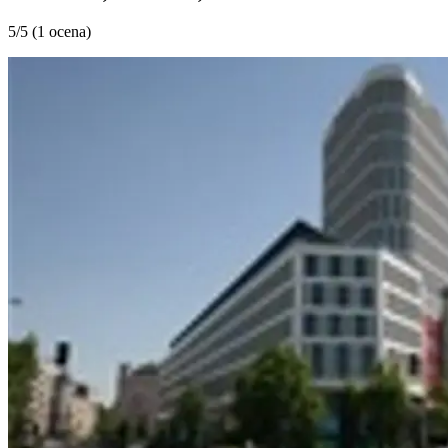
5
/5 (
1 ocena
)