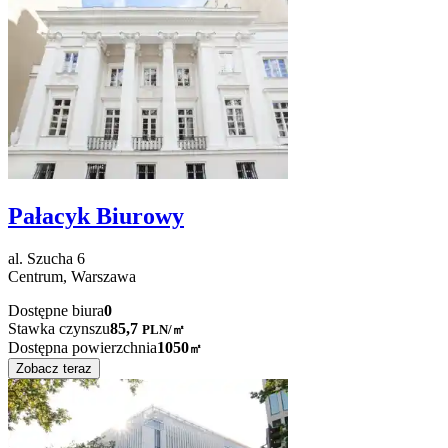
Pałacyk Biurowy
al. Szucha
6
Centrum,
Warszawa
Dostępne biura
0
Stawka czynszu
85,7
PLN
/
㎡
Dostępna powierzchnia
1050
㎡
Zobacz teraz