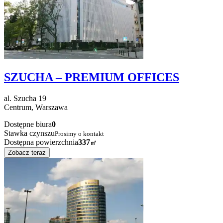
SZUCHA – PREMIUM OFFICES
al. Szucha
19
Centrum,
Warszawa
Dostępne biura
0
Stawka czynszu
Prosimy o kontakt
Dostępna powierzchnia
337
㎡
Zobacz teraz