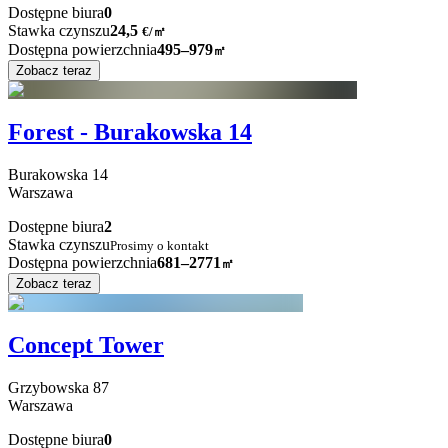
Dostępne biura
0
Stawka czynszu
24,5
€
/
㎡
Dostępna powierzchnia
495–979
㎡
Zobacz teraz
Forest - Burakowska 14
Burakowska
14
Warszawa
Dostępne biura
2
Stawka czynszu
Prosimy o kontakt
Dostępna powierzchnia
681–2771
㎡
Zobacz teraz
Concept Tower
Grzybowska
87
Warszawa
Dostępne biura
0