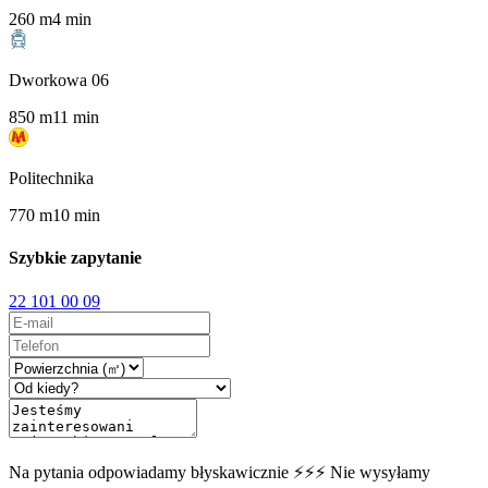
260
m
4
min
Dworkowa 06
850
m
11
min
Politechnika
770
m
10
min
Szybkie zapytanie
22 101 00 09
Na pytania odpowiadamy błyskawicznie ⚡⚡⚡ Nie wysyłamy