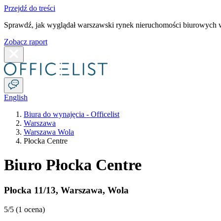
Przejdź do treści
Sprawdź, jak wyglądał warszawski rynek nieruchomości biurowych w
Zobacz raport
English
Biura do wynajęcia - Officelist
Warszawa
Warszawa Wola
Płocka Centre
Biuro Płocka Centre
Płocka 11/13
,
Warszawa
,
Wola
5
/5 (
1 ocena
)