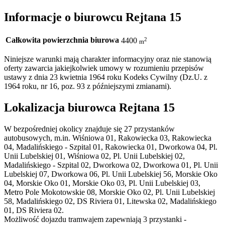
Informacje o biurowcu Rejtana 15
Całkowita powierzchnia biurowa
2
4400
m
Niniejsze warunki mają charakter informacyjny oraz nie stanowią
oferty zawarcia jakiejkolwiek umowy w rozumieniu przepisów
ustawy z dnia 23 kwietnia 1964 roku Kodeks Cywilny (Dz.U. z
1964 roku, nr 16, poz. 93 z późniejszymi zmianami).
Lokalizacja biurowca Rejtana 15
W bezpośredniej okolicy znajduje się 27 przystanków
autobusowych, m.in. Wiśniowa 01, Rakowiecka 03, Rakowiecka
04, Madalińskiego - Szpital 01, Rakowiecka 01, Dworkowa 04, Pl.
Unii Lubelskiej 01, Wiśniowa 02, Pl. Unii Lubelskiej 02,
Madalińskiego - Szpital 02, Dworkowa 02, Dworkowa 01, Pl. Unii
Lubelskiej 07, Dworkowa 06, Pl. Unii Lubelskiej 56, Morskie Oko
04, Morskie Oko 01, Morskie Oko 03, Pl. Unii Lubelskiej 03,
Metro Pole Mokotowskie 08, Morskie Oko 02, Pl. Unii Lubelskiej
58, Madalińskiego 02, DS Riviera 01, Litewska 02, Madalińskiego
01, DS Riviera 02.
Możliwość dojazdu tramwajem zapewniają 3 przystanki -