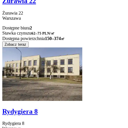
Żurawia 22
Żurawia
22
Warszawa
Dostępne biura
2
Stawka czynszu
62–75
PLN/㎡
Dostępna powierzchnia
150–374
㎡
Zobacz teraz
Rydygiera 8
Rydygiera
8