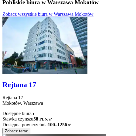
Pobliskie biura w Warszawa Mokotów
Zobacz wszystkie biura w Warszawa Mokotów
Rejtana 17
Rejtana
17
Mokotów,
Warszawa
Dostępne biura
5
Stawka czynszu
58
PLN
/
㎡
Dostępna powierzchnia
100–1256
㎡
Zobacz teraz