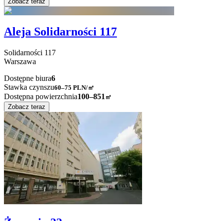
Zobacz teraz
Aleja Solidarności 117
Solidarności
117
Warszawa
Dostępne biura
6
Stawka czynszu
60–75
PLN/㎡
Dostępna powierzchnia
100–851
㎡
Zobacz teraz