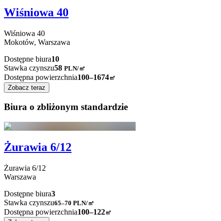
Wiśniowa 40
Wiśniowa
40
Mokotów,
Warszawa
Dostępne biura
10
Stawka czynszu
58
PLN
/
㎡
Dostępna powierzchnia
100–1674
㎡
Zobacz teraz
Biura o zbliżonym standardzie
Żurawia 6/12
Żurawia
6/12
Warszawa
Dostępne biura
3
Stawka czynszu
65–70
PLN/㎡
Dostępna powierzchnia
100–122
㎡