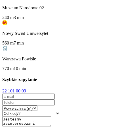
Muzeum Narodowe 02
240
m
3
min
Nowy Świat-Uniwersytet
560
m
7
min
Warszawa Powiśle
770
m
10
min
Szybkie zapytanie
22 101 00 09