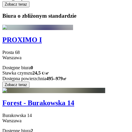
Zobacz teraz
Biura o zbliżonym standardzie
PROXIMO I
Prosta
68
Warszawa
Dostępne biura
0
Stawka czynszu
24,5
€
/
㎡
Dostępna powierzchnia
495–979
㎡
Zobacz teraz
Forest - Burakowska 14
Burakowska
14
Warszawa
Dostępne biura
2