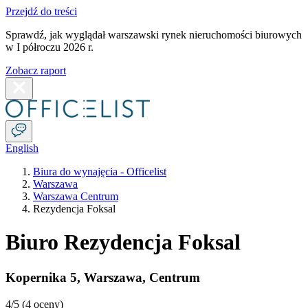
Przejdź do treści
Sprawdź, jak wyglądał warszawski rynek nieruchomości biurowych
w I półroczu 2026 r.
Zobacz raport
English
Biura do wynajęcia - Officelist
Warszawa
Warszawa Centrum
Rezydencja Foksal
Biuro Rezydencja Foksal
Kopernika 5
,
Warszawa
,
Centrum
4
/5 (
4 oceny
)