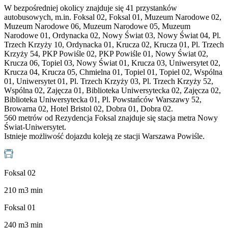
W bezpośredniej okolicy znajduje się 41 przystanków
autobusowych, m.in. Foksal 02, Foksal 01, Muzeum Narodowe 02,
Muzeum Narodowe 06, Muzeum Narodowe 05, Muzeum
Narodowe 01, Ordynacka 02, Nowy Świat 03, Nowy Świat 04, Pl.
Trzech Krzyży 10, Ordynacka 01, Krucza 02, Krucza 01, Pl. Trzech
Krzyży 54, PKP Powiśle 02, PKP Powiśle 01, Nowy Świat 02,
Krucza 06, Topiel 03, Nowy Świat 01, Krucza 03, Uniwersytet 02,
Krucza 04, Krucza 05, Chmielna 01, Topiel 01, Topiel 02, Wspólna
01, Uniwersytet 01, Pl. Trzech Krzyży 03, Pl. Trzech Krzyży 52,
Wspólna 02, Zajęcza 01, Biblioteka Uniwersytecka 02, Zajęcza 02,
Biblioteka Uniwersytecka 01, Pl. Powstańców Warszawy 52,
Browarna 02, Hotel Bristol 02, Dobra 01, Dobra 02.
560 metrów od Rezydencja Foksal znajduje się stacja metra Nowy
Świat-Uniwersytet.
Istnieje możliwość dojazdu koleją ze stacji Warszawa Powiśle.
Foksal 02
210
m
3
min
Foksal 01
240
m
3
min