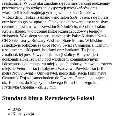
i restaurację. W budynku znajduje się również parking podziemny
przeznaczony do wyłącznej dyspozycji mieszkańców oraz
właścicieli lokali znajdujących się w obiekcie. Dodatkowo
w Rezydencji Foksal zaplanowano salon SPA, basen, salę fitness
oraz kort do gry w squasha. Obiekt zlokalizowany jest w ścisłym
centrum miasta, na warszawskim Śródmieściu, tuż obok Traktu
Królewskiego, w otoczeniu historycznej zabudowy i terenów
zielonych. W zasięgu spaceru znajdują się Pałac Kultury i Nauki,
CH Złote Tarasy, Bulwary Wiślane i Stare Miasto. W bliskim
sąsiedztwie położone są ulice Nowy Świat i Chmielna z licznymi
restauracjami, sklepami, hotelami oraz bankami. To jedna
z najbardziej prestiżowych lokalizacji stolicy. Budynek jest
doskonale zlokalizowany pod względem komunikacyjnym
i dostępności do transportu miejskiego (autobusy, tramwaje, rowery
miejskie Veturilo, stacja kolejowa Warszawa Powiśle, stacja II linii
metra Nowy Świat – Uniwersytet, nieco dalej stacja I linii metra
Centrum). Dojazd samochodem do Dworca Centralnego zajmuje
ok. 10 minut, do Międzynarodowego Portu Lotniczego im.
Fryderyka Chopina – ok. 25 min.
Standard biura Rezydencja Foksal
BMS
Klimatyzacja