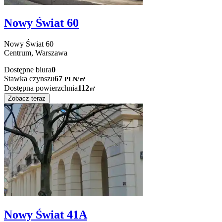
Nowy Świat 60
Nowy Świat
60
Centrum,
Warszawa
Dostępne biura
0
Stawka czynszu
67
PLN
/
㎡
Dostępna powierzchnia
112
㎡
Zobacz teraz
Nowy Świat 41A