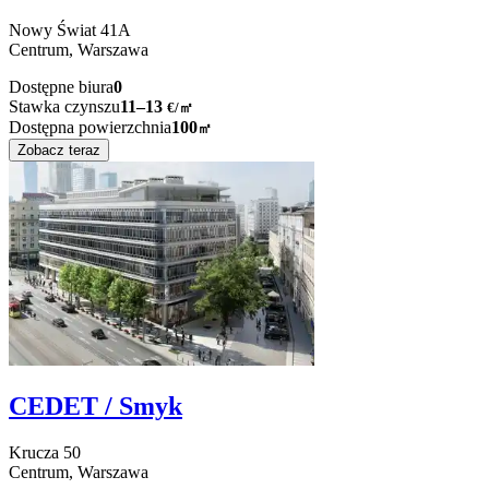
Nowy Świat
41A
Centrum,
Warszawa
Dostępne biura
0
Stawka czynszu
11–13
€/㎡
Dostępna powierzchnia
100
㎡
Zobacz teraz
CEDET / Smyk
Krucza
50
Centrum,
Warszawa