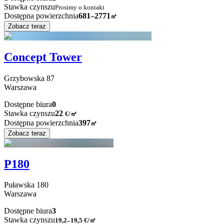
Stawka czynszu
Prosimy o kontakt
Dostępna powierzchnia
681–2771
㎡
Zobacz teraz
Concept Tower
Grzybowska
87
Warszawa
Dostępne biura
0
Stawka czynszu
22
€
/
㎡
Dostępna powierzchnia
397
㎡
Zobacz teraz
P180
Puławska
180
Warszawa
Dostępne biura
3
Stawka czynszu
19,2–19,5
€/㎡