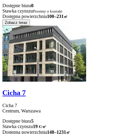
Dostępne biura
0
Stawka czynszu
Prosimy o kontakt
Dostępna powierzchnia
100–231
㎡
Zobacz teraz
Cicha 7
Cicha
7
Centrum,
Warszawa
Dostępne biura
5
Stawka czynszu
19
€
/
㎡
Dostępna powierzchnia
148–1231
㎡