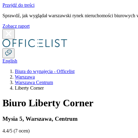
Przejdź do treści
Sprawdź, jak wyglądał warszawski rynek nieruchomości biurowych w
Zobacz raport
English
Biura do wynajęcia - Officelist
Warszawa
Warszawa Centrum
Liberty Corner
Biuro Liberty Corner
Mysia 5
,
Warszawa
,
Centrum
4.4
/5 (
7 ocen
)