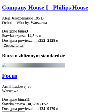
Company House I - Philips House
Aleje Jerozolimskie
195 B
Ochota i Włochy,
Warszawa
Dostępne biura
3
Stawka czynszu
14,5
€
/
㎡
Dostępna powierzchnia
352–2128
㎡
Zobacz teraz
Biura o zbliżonym standardzie
Focus
Armii Ludowej
26
Warszawa
Dostępne biura
11
Stawka czynszu
18,5–19,5
€/㎡
Dostępna powierzchnia
124–9179
㎡