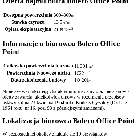
Oferta najmu biura Bolero Office Point
Dostępna powierzchnia
300–800
㎡
Stawka czynszu
13,5
€
/
㎡
Opłata eksploatacyjna
2
21
PLN
/m
Informacje o biurowcu Bolero Office
Point
Całkowita powierzchnia biurowa
2
11 301
m
Powierzchnia typowego piętra
2
1622
m
Data zakończenia budowy
1Q 2014
Niniejsze warunki mają charakter informacyjny oraz nie stanowią
oferty zawarcia jakiejkolwiek umowy w rozumieniu przepisów
ustawy z dnia 23 kwietnia 1964 roku Kodeks Cywilny (Dz.U. z
1964 roku, nr 16, poz. 93 z późniejszymi zmianami).
Lokalizacja biurowca Bolero Office Point
W bezpośredniej okolicy znajduje się 10 przystanków