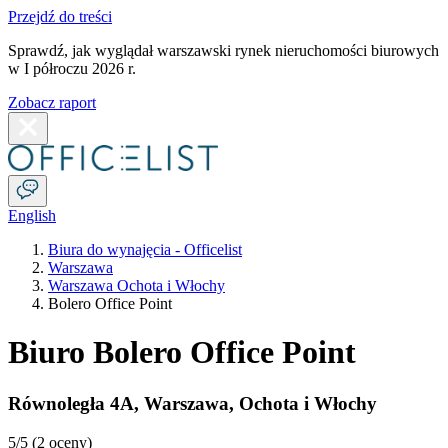
Przejdź do treści
Sprawdź, jak wyglądał warszawski rynek nieruchomości biurowych
w I półroczu 2026 r.
Zobacz raport
English
Biura do wynajęcia - Officelist
Warszawa
Warszawa Ochota i Włochy
Bolero Office Point
Biuro Bolero Office Point
Równoległa 4A
,
Warszawa
,
Ochota i Włochy
5
/5 (
2 oceny
)