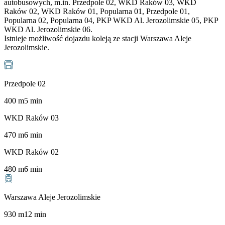
autobusowych, m.in. Przedpole 02, WKD Raków 03, WKD
Raków 02, WKD Raków 01, Popularna 01, Przedpole 01,
Popularna 02, Popularna 04, PKP WKD Al. Jerozolimskie 05, PKP
WKD Al. Jerozolimskie 06.
Istnieje możliwość dojazdu koleją ze stacji Warszawa Aleje
Jerozolimskie.
Przedpole 02
400
m
5
min
WKD Raków 03
470
m
6
min
WKD Raków 02
480
m
6
min
Warszawa Aleje Jerozolimskie
930
m
12
min