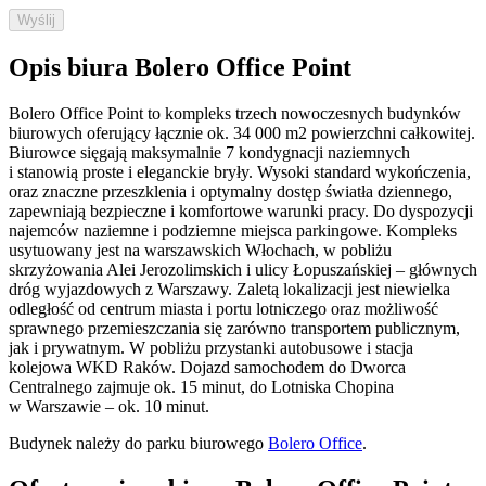
Wyślij
Opis biura Bolero Office Point
Bolero Office Point to kompleks trzech nowoczesnych budynków
biurowych oferujący łącznie ok. 34 000 m2 powierzchni całkowitej.
Biurowce sięgają maksymalnie 7 kondygnacji naziemnych
i stanowią proste i eleganckie bryły. Wysoki standard wykończenia,
oraz znaczne przeszklenia i optymalny dostęp światła dziennego,
zapewniają bezpieczne i komfortowe warunki pracy. Do dyspozycji
najemców naziemne i podziemne miejsca parkingowe. Kompleks
usytuowany jest na warszawskich Włochach, w pobliżu
skrzyżowania Alei Jerozolimskich i ulicy Łopuszańskiej – głównych
dróg wyjazdowych z Warszawy. Zaletą lokalizacji jest niewielka
odległość od centrum miasta i portu lotniczego oraz możliwość
sprawnego przemieszczania się zarówno transportem publicznym,
jak i prywatnym. W pobliżu przystanki autobusowe i stacja
kolejowa WKD Raków. Dojazd samochodem do Dworca
Centralnego zajmuje ok. 15 minut, do Lotniska Chopina
w Warszawie – ok. 10 minut.
Budynek należy do parku biurowego
Bolero Office
.