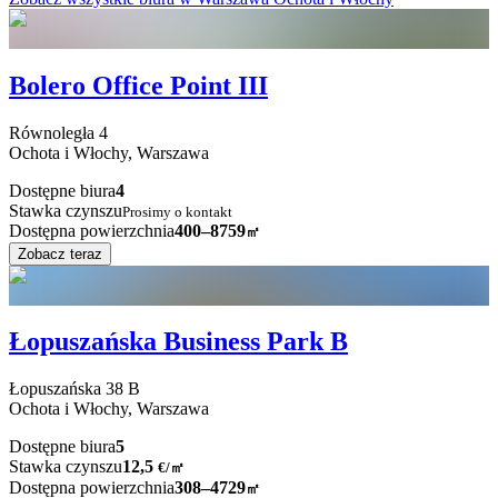
Bolero Office Point III
Równoległa
4
Ochota i Włochy,
Warszawa
Dostępne biura
4
Stawka czynszu
Prosimy o kontakt
Dostępna powierzchnia
400–8759
㎡
Zobacz teraz
Łopuszańska Business Park B
Łopuszańska
38 B
Ochota i Włochy,
Warszawa
Dostępne biura
5
Stawka czynszu
12,5
€
/
㎡
Dostępna powierzchnia
308–4729
㎡