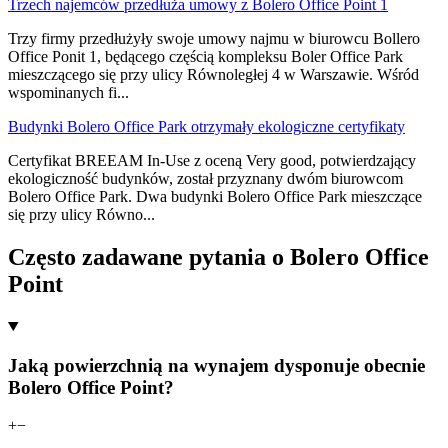
Trzech najemców przedłuża umowy z Bolero Office Point 1
Trzy firmy przedłużyły swoje umowy najmu w biurowcu Bollero
Office Ponit 1, będącego częścią kompleksu Boler Office Park
mieszczącego się przy ulicy Równoległej 4 w Warszawie. Wśród
wspominanych fi
...
Budynki Bolero Office Park otrzymały ekologiczne certyfikaty
Certyfikat BREEAM In-Use z oceną Very good, potwierdzający
ekologiczność budynków, został przyznany dwóm biurowcom
Bolero Office Park. Dwa budynki Bolero Office Park mieszczące
się przy ulicy Równo
...
Często zadawane pytania o Bolero Office
Point
Jaką powierzchnią na wynajem dysponuje obecnie
Bolero Office Point?
+
−