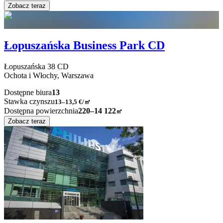
Zobacz teraz
Łopuszańska Business Park CD
Łopuszańska
38 CD
Ochota i Włochy,
Warszawa
Dostępne biura
13
Stawka czynszu
13–13,5
€/㎡
Dostępna powierzchnia
220–14 122
㎡
Zobacz teraz