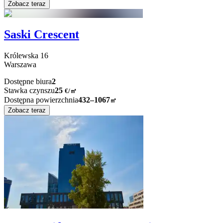
Zobacz teraz
Saski Crescent
Królewska
16
Warszawa
Dostępne biura
2
Stawka czynszu
25
€
/
㎡
Dostępna powierzchnia
432–1067
㎡
Zobacz teraz