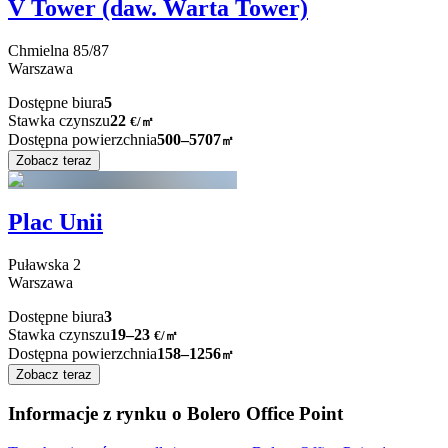
V Tower (daw. Warta Tower)
Chmielna
85/87
Warszawa
Dostępne biura
5
Stawka czynszu
22
€
/
㎡
Dostępna powierzchnia
500–5707
㎡
Zobacz teraz
Plac Unii
Puławska
2
Warszawa
Dostępne biura
3
Stawka czynszu
19–23
€/㎡
Dostępna powierzchnia
158–1256
㎡
Zobacz teraz
Informacje z rynku o Bolero Office Point