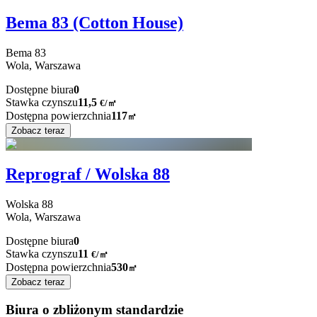
Bema 83 (Cotton House)
Bema
83
Wola,
Warszawa
Dostępne biura
0
Stawka czynszu
11,5
€
/
㎡
Dostępna powierzchnia
117
㎡
Zobacz teraz
Reprograf / Wolska 88
Wolska
88
Wola,
Warszawa
Dostępne biura
0
Stawka czynszu
11
€
/
㎡
Dostępna powierzchnia
530
㎡
Zobacz teraz
Biura o zbliżonym standardzie