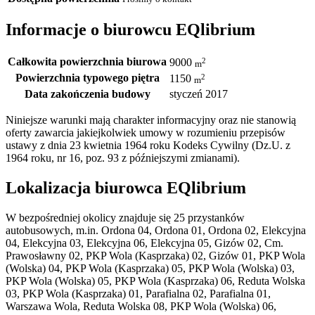
Informacje o biurowcu EQlibrium
Całkowita powierzchnia biurowa
2
9000
m
Powierzchnia typowego piętra
2
1150
m
Data zakończenia budowy
styczeń 2017
Niniejsze warunki mają charakter informacyjny oraz nie stanowią
oferty zawarcia jakiejkolwiek umowy w rozumieniu przepisów
ustawy z dnia 23 kwietnia 1964 roku Kodeks Cywilny (Dz.U. z
1964 roku, nr 16, poz. 93 z późniejszymi zmianami).
Lokalizacja biurowca EQlibrium
W bezpośredniej okolicy znajduje się 25 przystanków
autobusowych, m.in. Ordona 04, Ordona 01, Ordona 02, Elekcyjna
04, Elekcyjna 03, Elekcyjna 06, Elekcyjna 05, Gizów 02, Cm.
Prawosławny 02, PKP Wola (Kasprzaka) 02, Gizów 01, PKP Wola
(Wolska) 04, PKP Wola (Kasprzaka) 05, PKP Wola (Wolska) 03,
PKP Wola (Wolska) 05, PKP Wola (Kasprzaka) 06, Reduta Wolska
03, PKP Wola (Kasprzaka) 01, Parafialna 02, Parafialna 01,
Warszawa Wola, Reduta Wolska 08, PKP Wola (Wolska) 06,