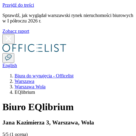
Przejdź do treści
Sprawdź, jak wyglądał warszawski rynek nieruchomości biurowych
w I półroczu 2026 r.
Zobacz raport
English
Biura do wynajęcia - Officelist
Warszawa
Warszawa Wola
EQlibrium
Biuro EQlibrium
Jana Kazimierza 3
,
Warszawa
,
Wola
5
/5 (
1 ocena
)