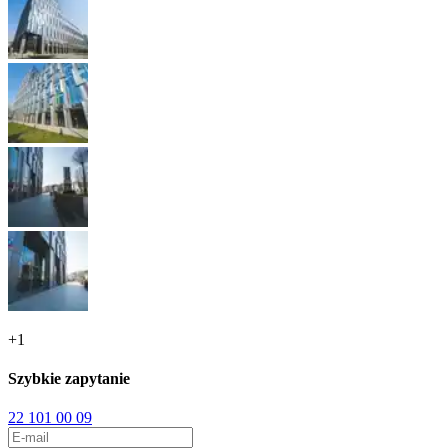
+
1
Szybkie zapytanie
22 101 00 09