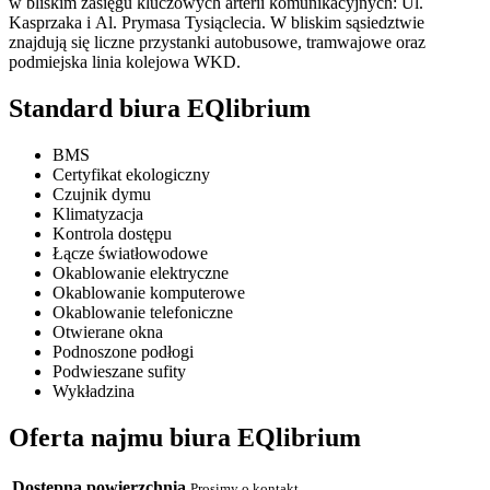
w bliskim zasięgu kluczowych arterii komunikacyjnych: Ul.
Kasprzaka i Al. Prymasa Tysiąclecia. W bliskim sąsiedztwie
znajdują się liczne przystanki autobusowe, tramwajowe oraz
podmiejska linia kolejowa WKD.
Standard biura EQlibrium
BMS
Certyfikat ekologiczny
Czujnik dymu
Klimatyzacja
Kontrola dostępu
Łącze światłowodowe
Okablowanie elektryczne
Okablowanie komputerowe
Okablowanie telefoniczne
Otwierane okna
Podnoszone podłogi
Podwieszane sufity
Wykładzina
Oferta najmu biura EQlibrium
Dostępna powierzchnia
Prosimy o kontakt