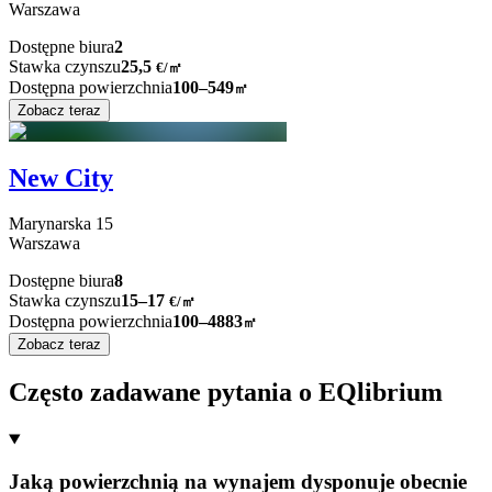
Warszawa
Dostępne biura
2
Stawka czynszu
25,5
€
/
㎡
Dostępna powierzchnia
100–549
㎡
Zobacz teraz
New City
Marynarska
15
Warszawa
Dostępne biura
8
Stawka czynszu
15–17
€/㎡
Dostępna powierzchnia
100–4883
㎡
Zobacz teraz
Często zadawane pytania o EQlibrium
Jaką powierzchnią na wynajem dysponuje obecnie