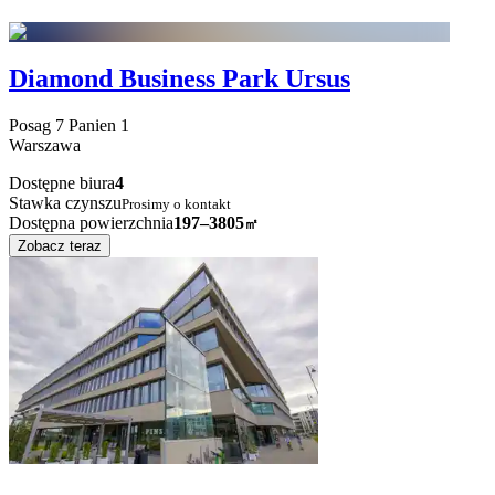
Diamond Business Park Ursus
Posag 7 Panien
1
Warszawa
Dostępne biura
4
Stawka czynszu
Prosimy o kontakt
Dostępna powierzchnia
197–3805
㎡
Zobacz teraz