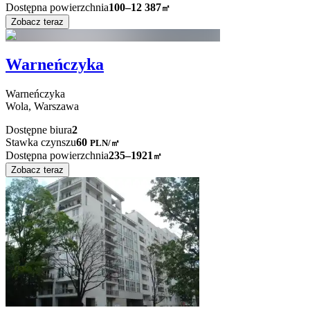
Dostępna powierzchnia
100–12 387
㎡
Zobacz teraz
Warneńczyka
Warneńczyka
Wola,
Warszawa
Dostępne biura
2
Stawka czynszu
60
PLN
/
㎡
Dostępna powierzchnia
235–1921
㎡
Zobacz teraz