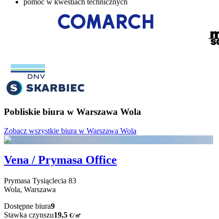
pomoc w kwestiach technicznych
Pobliskie biura w Warszawa Wola
Zobacz wszystkie biura w Warszawa Wola
Vena / Prymasa Office
Prymasa Tysiąclecia
83
Wola,
Warszawa
Dostępne biura
9
Stawka czynszu
19,5
€
/
㎡