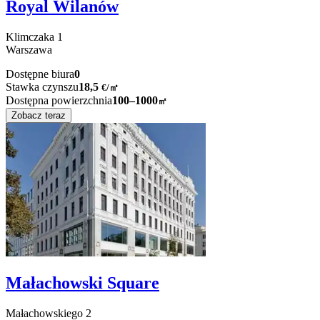
Royal Wilanów
Klimczaka
1
Warszawa
Dostępne biura
0
Stawka czynszu
18,5
€
/
㎡
Dostępna powierzchnia
100–1000
㎡
Zobacz teraz
Małachowski Square
Małachowskiego
2