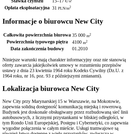
Stawka czynszu
15–17
€/㎡
Opłata eksploatacyjna
2
31
PLN
/m
Informacje o biurowcu New City
Całkowita powierzchnia biurowa
2
35 000
m
Powierzchnia typowego piętra
2
4100
m
Data zakończenia budowy
01.2010
Niniejsze warunki mają charakter informacyjny oraz nie stanowią
oferty zawarcia jakiejkolwiek umowy w rozumieniu przepisów
ustawy z dnia 23 kwietnia 1964 roku Kodeks Cywilny (Dz.U. z
1964 roku, nr 16, poz. 93 z późniejszymi zmianami).
Lokalizacja biurowca New City
New City przy Marynarskiej 15 w Warszawie, na Mokotowie,
zapewnia solidną dostępność komunikacją miejską i rowerową.
Budynek jest doskonale obsługiwany przez rozbudowaną sieć linii
autobusowych, z licznymi przystankami w bliskiej odległości, w
tym Rondo Unii Europejskiej, Postępu i Cybernetyki, co zapewnia
wygodne połączenia w całym mieście. Usługi tramwajowe są
również łatwo dostępne z wielu przystanków, zwłaszcza w