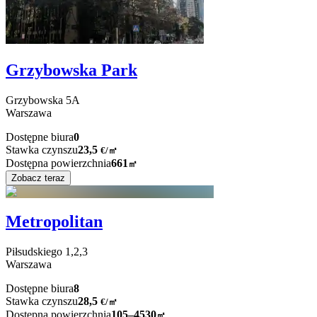
Grzybowska Park
Grzybowska
5A
Warszawa
Dostępne biura
0
Stawka czynszu
23,5
€
/
㎡
Dostępna powierzchnia
661
㎡
Zobacz teraz
Metropolitan
Piłsudskiego
1,2,3
Warszawa
Dostępne biura
8
Stawka czynszu
28,5
€
/
㎡
Dostępna powierzchnia
105–4530
㎡