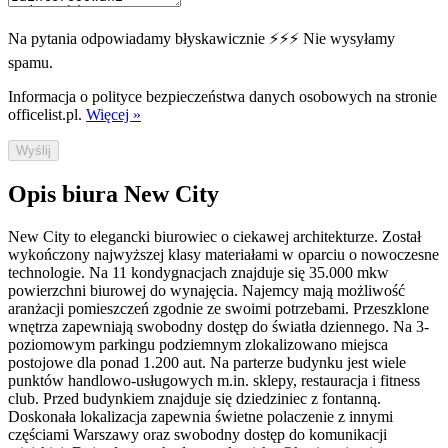
Na pytania odpowiadamy błyskawicznie ⚡⚡⚡ Nie wysyłamy
spamu.
Informacja o polityce bezpieczeństwa danych osobowych na stronie
officelist.pl.
Więcej »
Wyślij
Opis biura New City
New City to elegancki biurowiec o ciekawej architekturze. Został
wykończony najwyższej klasy materiałami w oparciu o nowoczesne
technologie. Na 11 kondygnacjach znajduje się 35.000 mkw
powierzchni biurowej do wynajęcia. Najemcy mają możliwość
aranżacji pomieszczeń zgodnie ze swoimi potrzebami. Przeszklone
wnętrza zapewniają swobodny dostęp do światła dziennego. Na 3-
poziomowym parkingu podziemnym zlokalizowano miejsca
postojowe dla ponad 1.200 aut. Na parterze budynku jest wiele
punktów handlowo-usługowych m.in. sklepy, restauracja i fitness
club. Przed budynkiem znajduje się dziedziniec z fontanną.
Doskonała lokalizacja zapewnia świetne polaczenie z innymi
częściami Warszawy oraz swobodny dostęp do komunikacji