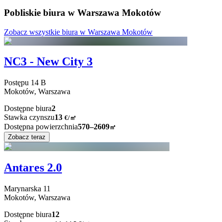
Pobliskie biura w Warszawa Mokotów
Zobacz wszystkie biura w Warszawa Mokotów
NC3 - New City 3
Postępu
14 B
Mokotów,
Warszawa
Dostępne biura
2
Stawka czynszu
13
€
/
㎡
Dostępna powierzchnia
570–2609
㎡
Zobacz teraz
Antares 2.0
Marynarska
11
Mokotów,
Warszawa
Dostępne biura
12