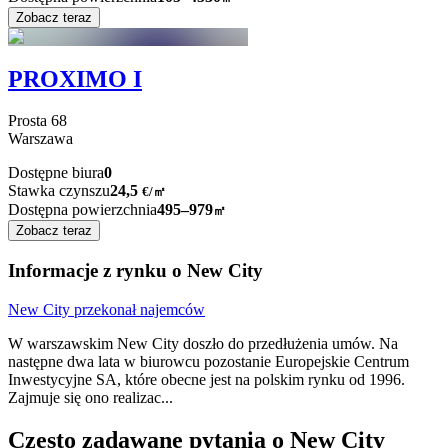
Zobacz teraz
PROXIMO I
Prosta
68
Warszawa
Dostępne biura
0
Stawka czynszu
24,5
€
/
㎡
Dostępna powierzchnia
495–979
㎡
Zobacz teraz
Informacje z rynku o New City
New City przekonał najemców
W warszawskim New City doszło do przedłużenia umów. Na
następne dwa lata w biurowcu pozostanie Europejskie Centrum
Inwestycyjne SA, które obecne jest na polskim rynku od 1996.
Zajmuje się ono realizac
...
Często zadawane pytania o New City