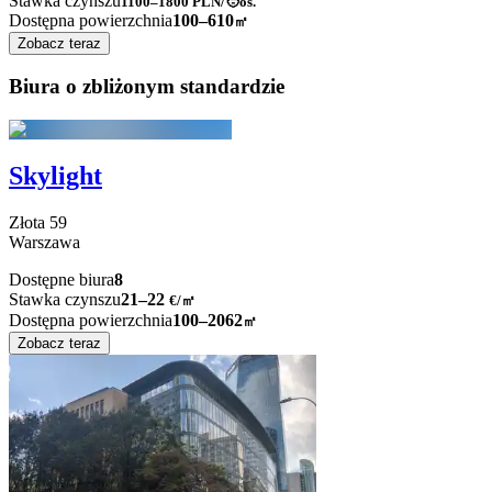
Stawka czynszu
1100–1800
PLN/🧑os.
Dostępna powierzchnia
100–610
㎡
Zobacz teraz
Biura o zbliżonym standardzie
Skylight
Złota
59
Warszawa
Dostępne biura
8
Stawka czynszu
21–22
€/㎡
Dostępna powierzchnia
100–2062
㎡
Zobacz teraz