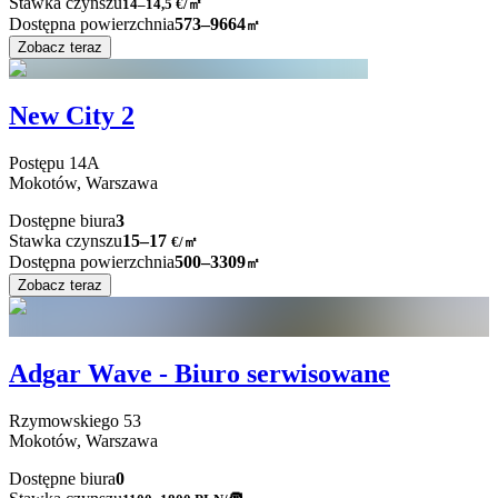
Stawka czynszu
14–14,5
€/㎡
Dostępna powierzchnia
573–9664
㎡
Zobacz teraz
New City 2
Postępu
14A
Mokotów,
Warszawa
Dostępne biura
3
Stawka czynszu
15–17
€/㎡
Dostępna powierzchnia
500–3309
㎡
Zobacz teraz
Adgar Wave - Biuro serwisowane
Rzymowskiego
53
Mokotów,
Warszawa
Dostępne biura
0