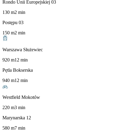
Rondo Unii Europejskiej 03
130
m
2
min
Postępu 03
150
m
2
min
Warszawa Służewiec
920
m
12
min
Pętla Bokserska
940
m
12
min
Westfield Mokotów
220
m
3
min
Marynarska 12
580
m
7
min