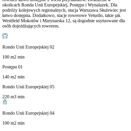
okolicach Ronda Unii Europejskiej, Postępu i Wynalazek. Dla
podróży kolejowych regionalnych, stacja Warszawa Służewiec jest
łatwo dostępna. Dodatkowo, stacje rowerowe Veturilo, takie jak
Westfield Mokotów i Marynarska 12, są dogodnie usytuowane dla
osób dojeżdżających rowerem.
Rondo Unii Europejskiej 02
100
m
2
min
Postępu 01
140
m
2
min
Rondo Unii Europejskiej 05
220
m
3
min
Rondo Unii Europejskiej 04
100
m
2
min